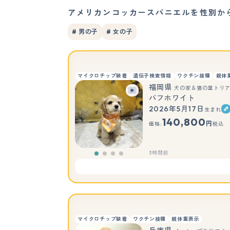
アメリカンコッカースパニエルを性別か
# 男の子
# 女の子
マイクロチップ装着
遺伝子検査情報
ワクチン接種
親体
福岡県
犬の家＆猫の里トリ
バフホワイト
2026年5月17日
生まれ
140,800
円
価格:
税込
3時間前
マイクロチップ装着
ワクチン接種
親体重表示