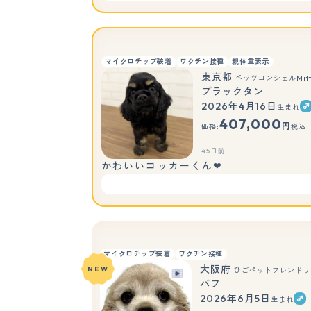
マイクロチップ装着
ワクチン接種
親体重表示
東京都
ペッツコンシェルMit
ブラックタン
2026年4月16日
生まれ
407,000
円
価格:
税込
45日前
かわいいコッカーくん❤
マイクロチップ装着
ワクチン接種
大阪府
NEW
ひごペットフレンドリ
バフ
2026年6月5日
生まれ