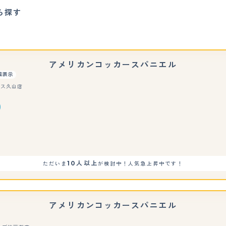
ら探す
アメリカンコッカースパニエル
重表示
アス久山店
もっと見る
10人以上
ただいま
が検討中！人気急上昇中です！
アメリカンコッカースパニエル