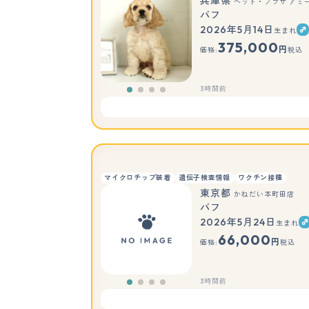
兵庫県
ペット・プラザ アミ
バフ
2026年5月14日
生まれ
375,000
円
価格:
税込
3時間前
マイクロチップ装着
遺伝子検査情報
ワクチン接種
東京都
かねだい本町田店
バフ
2026年5月24日
生まれ
66,000
円
価格:
税込
3時間前