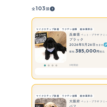
103
全
頭
マイクロチップ装着
ワクチン接種
親体重表示
兵庫県
ペット・プラザ アミ
ブラック
2026年5月26日
生まれ
385,000
円
価格:
税込
3時間前
マイクロチップ装着
ワクチン接種
親体重表示
大阪府
ペット・プラザ アミ
バフ