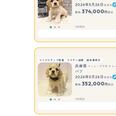
2026年5月26日
生まれ
374,000
円
価格:
税込
3時間前
マイクロチップ装着
ワクチン接種
親体重表示
兵庫県
ペット・プラザ アミ
バフ
2026年5月26日
生まれ
352,000
円
価格:
税込
3時間前