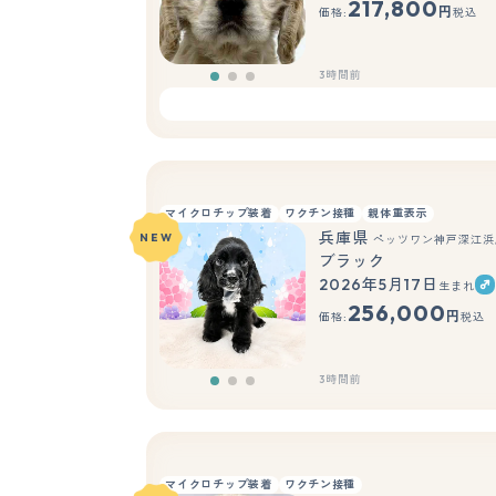
217,800
円
価格:
税込
3時間前
マイクロチップ装着
ワクチン接種
親体重表示
兵庫県
NEW
ペッツワン神戸深江浜
ブラック
2026年5月17日
生まれ
256,000
円
価格:
税込
3時間前
マイクロチップ装着
ワクチン接種