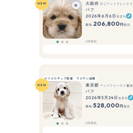
大阪府
NEW
ひごペットフレンドリ
バフ
2026年6月6日
生まれ
206,800
円
価格:
税込
3時間前
マイクロチップ装着
ワクチン接種
東京都
NEW
ペッツファースト豊洲
バフ
2026年5月24日
生まれ
528,000
円
価格:
税込
3時間前