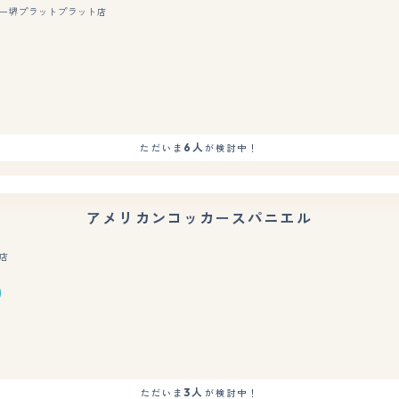
ー堺プラットプラット店
もっと見る
6人
ただいま
が検討中！
アメリカンコッカースパニエル
店
もっと見る
3人
ただいま
が検討中！