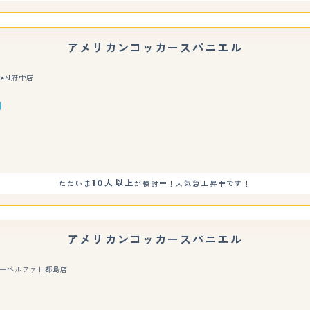
アメリカンコッカースパニエル
teN府中店
10人以上
ただいま
が検討中！人気急上昇中です！
アメリカンコッカースパニエル
ーベルファⅡ都島店
もっと見る