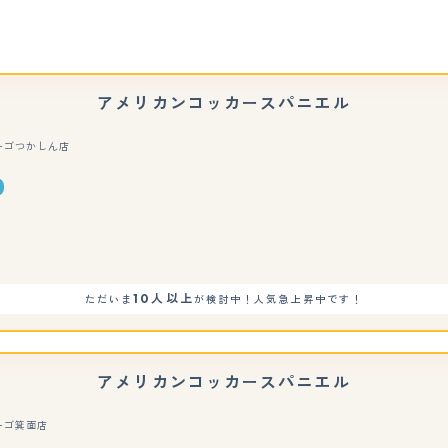
アメリカンコッカースパニエル
ーゴつかしん店
もっと見る
10人以上
ただいま
が検討中！人気急上昇中です！
アメリカンコッカースパニエル
ーゴ箕面店