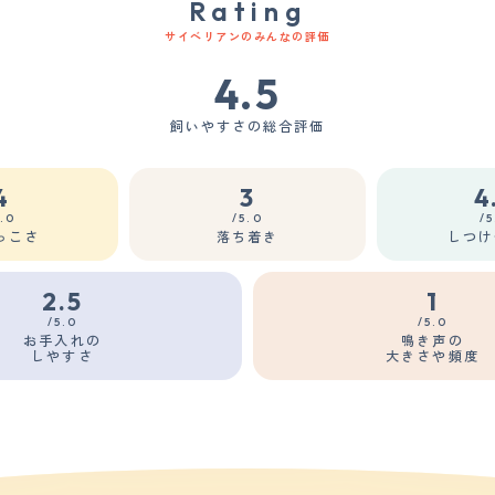
Rating
サイベリアンのみんなの評価
4.5
飼いやすさの総合評価
4
3
4
5.0
/5.0
/5
っこさ
落ち着き
しつけ
2.5
1
/5.0
/5.0
お手入れの
鳴き声の
しやすさ
大きさや頻度