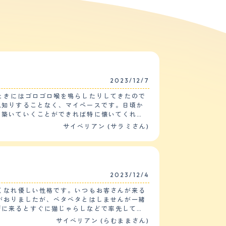
2023/12/7
ときにはゴロゴロ喉を鳴らしたりしてきたので
見知りすることなく、マイペースです。日頃か
を築いていくことができれば特に懐いてくれま
サイベリアン (サラミさん)
で追いかけっこをしたりする時間が1日に2、3
マーさんのおまかせでお願いしましたが、すっ
ところ特にこれといって健康上の問題はありま
2023/12/4
くなれ優しい性格です。いつもお客さんが来る
と口に出していました。サイベリアンという猫
がおりましたが、ベタベタとはしませんが一緒
鳴らしているのが可愛らしくて、一目惚れのよ
びに来るとすぐに猫じゃらしなどで率先して遊
たあとは、生活に潤いが出てきました。家に帰
サイベリアン (らむままさん)
といけませんが、ごく稀に近づいてきたり、後