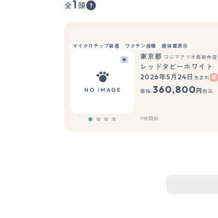
1
全
頭
マイクロチップ装着
ワクチン接種
親体重表示
東京都
コジマアリオ西新井店
レッドタビーホワイト
2026年5月24日
生まれ
360,800
円
価格:
税込
7時間前