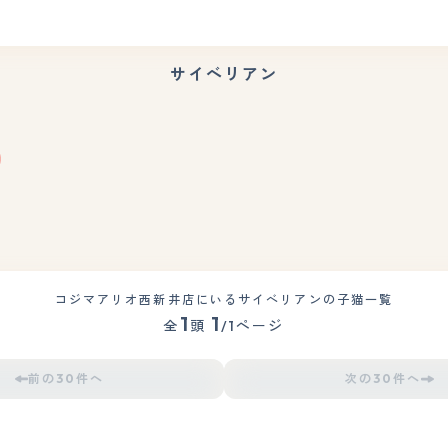
サイベリアン
もっと見る
コジマアリオ西新井店にいるサイベリアンの子猫一覧
1
1
全
頭
/1ページ
前の30件へ
次の30件へ