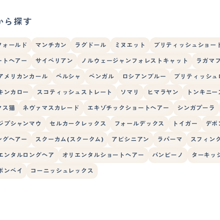
から探す
フォールド
マンチカン
ラグドール
ミヌエット
ブリティッシュショー
ートヘアー
サイベリアン
ノルウェージャンフォレストキャット
ラガマ
アメリカンカール
ペルシャ
ベンガル
ロシアンブルー
ブリティッシュ
キンカロー
スコティッシュストレート
ソマリ
ヒマラヤン
トンキニー
クス猫
ネヴァマスカレード
エキゾチックショートヘアー
シンガプーラ
ジプシャンマウ
セルカークレックス
フォールデックス
トイガー
デボ
ングヘアー
スクーカム(スクークム)
アビシニアン
ラパーマ
スフィン
エンタルロングヘア
オリエンタルショートヘアー
バンビーノ
ターキッ
ボンベイ
コーニッシュレックス