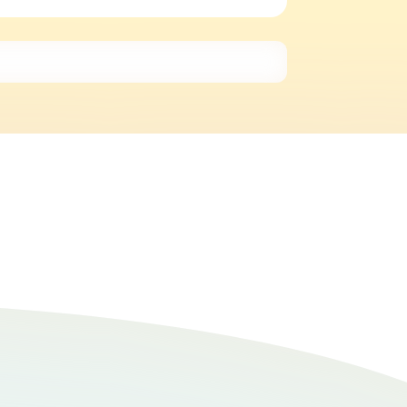
性も全く荒くなくとても穏やかで優しいです。
うになりました。家に帰宅するのが早くなりま
そこまで怒ってないと理解するとわざとイタズ
ません。遊ぶ時は走り回ってくれるので運動を
ットをしていました。サロンに行った時は顔の
ていました。 2歳頃、心臓が大きいかもと言
1度程は、血液検査、触診などの健康診断は必要
した。 【鳴き声】 ほとんど
。ですが、ドアを開けてほしいなどの要求が通
なるとさらにふわふわが増しとてもゴージャス
に一瞬で惹かれました。抱っこしても大人しく
猫は分離不安症があり神経を使いました。初め
れませんでしたが先住猫の分離不安がとても良
嘩もせず穏やかに暮らすことができました。