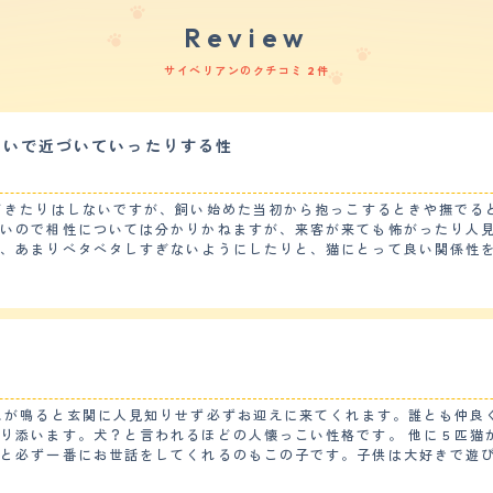
Review
サイベリアンのクチコミ 2件
ないで近づいていったりする性
てきたりはしないですが、飼い始めた当初から抱っこするときや撫でる
ないので相性については分かりかねますが、来客が来ても怖がったり人
り、あまりベタベタしすぎないようにしたりと、猫にとって良い関係性
ています。 【しつけやすさ】 トイレの場所を覚えさせたりするくらいであとはあ
り必要なかったです。猫なので基本的に散歩は必要ありません。家の中
寧にブラッシングしたりしています。以前カットしてもらった時はトリ
う
断は2ヶ月に1回程度を目安に動物病院に予約を行なっています。今の
 偶然ペットショップにふらっと入った際に、店員さんに抱っこしてみま
ムが鳴ると玄関に人見知りせず必ずお迎えに来てくれます。誰とも仲良
いつもなら断っていましたが、今回はなんとなくこの猫をお願いします
り添います。犬？と言われるほどの人懐っこい性格です。 他に５匹猫
くうちに飼いやすいことを知りました。抱っこしていると喉をゴロゴロ
ると必ず一番にお世話をしてくれるのもこの子です。子供は大好きで遊
て調べ、環境を整えたのちに迎え入れることが決まりました。迎え入れ
き】 基本的にはとても落ち着いています。おもちゃで遊ぶ時は楽しそう
した毎日を過ごさせてもらっています。基本的にはこちらから寄らない