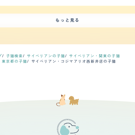
外を窓から観察したり私たちと一緒にくっついてお昼寝しています。気
ると相変わらずゴロゴロ鳴らしていて、家族のお腹で寝ていたりするよ
たことはすぐに理解します。イタズラが好きなやんちゃな面もあり私が
いいことの理解はきちんとしています。 運動量はそれほど多くはあり
【お手入れ】 トリプルコートの毛で長く柔らかい毛質です。 シャンプーは
もっと見る
です。夏は暑くエアコンをつけてもぐったりすることもあるのでサマーカ
横腹の毛をカットしました。お腹を壊すのでお腹側の毛は残すようにし
診ていました。サイベリアンには肥大型心筋症が多いようです。 年に
ます。年に1回程お腹を壊して通院しました。投薬を5日間程してすぐに良くなりま
けてくるように鳴きます。声の大きさは小さく近所迷惑にもなりません
い主に愛情深いところが好きです。とても甘えん坊で態度で毎
な気分になります。ふわふわの毛並みがとても気に入っています。冬に
プ
子猫検索
サイベリアンの子猫
サイベリアン・関東の子猫
格好でくつろいでいて道を歩いていたのに思わず立ち止まりその可愛さ
・東京都の子猫
サイベリアン・コジマアリオ西新井店の子猫
会ったと思いました。 先住猫がいたので相性が気になりました。先住
かなか先住猫の性格が難しかったこともありあまりその子とは仲良くな
えましたが同居で家族になった猫と新入りの猫たちとはとても仲良く喧