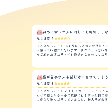
初めて会った人に対しても物怖じし
総合評価
4
【人なつっこさ】 あまり自ら近づいたり甘え
人懐っこい猫だと思います。他にペットはい
らご飯をあげたりトイレ掃除をこまめにした
す。 【落ち着き】 日中のほとんどは睡眠に費やしているので静かです。うちの猫の場合、明け方になると窓の外にいる鳥を眺めたり、階段を駆け上がったりして運
動をしています。遊ぶ時以外はそんな感じで落ち着いて寝ていたりベッドに転がっ
る程度落ち着いている猫なので、しつけはあま
回あります。 【お手入れ】 サイベリアンは長毛種なので毛が長いです。シャンプーは月に1回くらいが良い頻度で、ブラッシングは毎日しています。夏から冬に毛
が抜け変わる時期は特に抜け毛が多いので丁
猫が苦手な人も猫好きにさせてしま
きりして戻ってきたので良かったです。健康診
総合評価
5
せん。 【鳴き声】 1日生活している上ではあまり鳴かず、静かな猫です。鳴くタイミングはトイレをする直前の時か、ご飯を欲しがっている空腹の時くらいで、こ
もったような鳴き声を洩らします。あとは嫌なことを示す時に高い声で鳴きます。 【総評】
【人なつっこさ】 とても人懐っこく、チャイ
すかと声をかけられたのがきっかけでした。
とどの猫よりも一番に挨拶に行きずっと側に寄
種を知ったのが初めてで、店員さんの話を聞
に寝たり遊んだりしていました。新入りが来
うな状態でした。その後サイベリアンについ
んでくれていました。怪我を負わせたり攻撃したり威嚇したりは全くありません。 【落ち着
ると猫がいるという状態が新鮮でとても充実