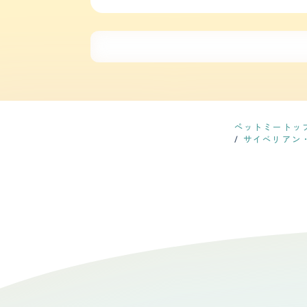
に活発に動きますがいつもは、日向ぼっこや
を追ってきたりするのがかわいいです。撫で
【しつけやすさ】 とても賢く一度ダメと教え
した。
ラしたりしますが基本的にはダメなことやって
促します。キャットタワーなど用意してあげると上下運動を楽しんでやってくれます。 
1.2ヶ月に1回程、ブラッシングは毎日必要
みを残してカットし、セルフカットでは背中や
われていましたが治療するまでではなく経過を
です。体調が悪くなる前に対処することが大事と思い
鳴きませんが要求のある時は高い声で話しか
るまで鳴いて訴え続けることがありました。意外に頑固な面もあります。 【総評】 穏やかで優しく飼
日示してくれるので愛情がとても伝わり幸せ
ペットミートッ
な見た目になります。 初めて会った時、変な
サイベリアン
ぽけーっとしていて顔もとても可愛く天使に出
の対面の場面や対応を調べ徹底しました。 な
くなりました。その後引っ越し結婚し猫が増