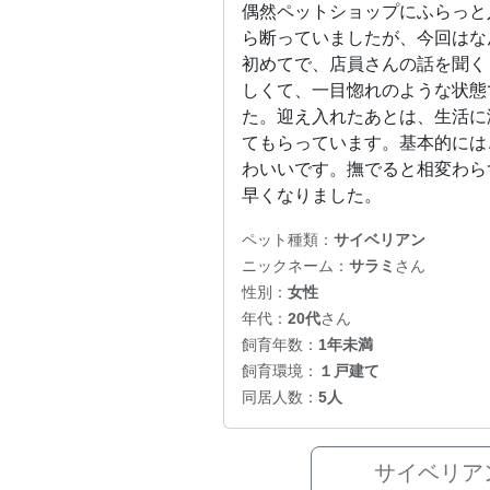
偶然ペットショップにふらっと
ら断っていましたが、今回はな
初めてで、店員さんの話を聞く
しくて、一目惚れのような状態
た。迎え入れたあとは、生活に
てもらっています。基本的には
わいいです。撫でると相変わら
早くなりました。
ペット種類：
サイベリアン
ニックネーム：
サラミ
さん
性別：
女性
年代：
20代
さん
飼育年数：
1年未満
飼育環境：
１戸建て
同居人数：
5人
サイベリア