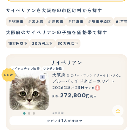
サイベリアンを大阪府の市区町村から探す
# 吹田市
# 茨木市
# 高槻市
# 門真市
# 堺市美原区
# 堺市西
大阪府のサイベリアンの子猫を価格帯で探す
15万円以下
20万円以下
30万円以下
サイベリアン
マイクロチップ装着
ワクチン接種
大阪府
NEW
ひごペットフレンドリーイオンタウン茨木太田店
ブルーパッチドタビーホワイト
2026年5月23日
生まれ
もっと見る
272,800
円
価格:
税込
4時間前
1人
ただいま
が検討中！