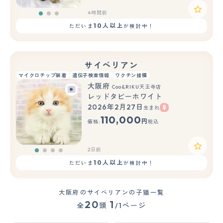
4時間前
10人以上
ただいま
が検討中！
サイベリアン
マイクロチップ装着
遺伝子検査情報
ワクチン接種
大阪府
Coo&RIKU天王寺店
レッドタビーホワイト
2026年2月27日
生まれ
110,000
円
価格:
税込
2日前
10人以上
ただいま
が検討中！
大阪府のサイベリアンの子猫一覧
20
1
全
頭
/1ページ