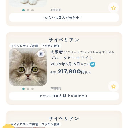
4時間前
2人
ただいま
が検討中！
サイベリアン
マイクロチップ装着
ワクチン接種
大阪府
ひごペットフレンドリーイズミヤショッピングセンター千里丘店
ブルータビーホワイト
2026年5月15日
生まれ
もっと見る
217,800
円
価格:
税込
3時間前
10人以上
ただいま
が検討中！
サイベリアン
マイクロチップ装着
ワクチン接種