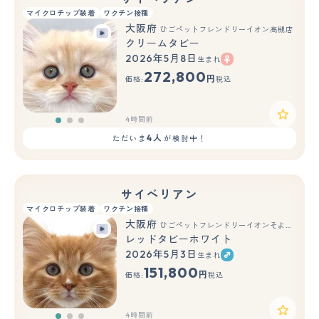
マイクロチップ装着
ワクチン接種
大阪府
ひごペットフレンドリーイオン高槻店
クリームタビー
2026年5月8日
生まれ
もっと見る
272,800
円
価格:
税込
4時間前
4人
ただいま
が検討中！
サイベリアン
マイクロチップ装着
ワクチン接種
大阪府
ひごペットフレンドリーイオンそよら海老江店
レッドタビーホワイト
2026年5月3日
生まれ
もっと見る
151,800
円
価格:
税込
4時間前