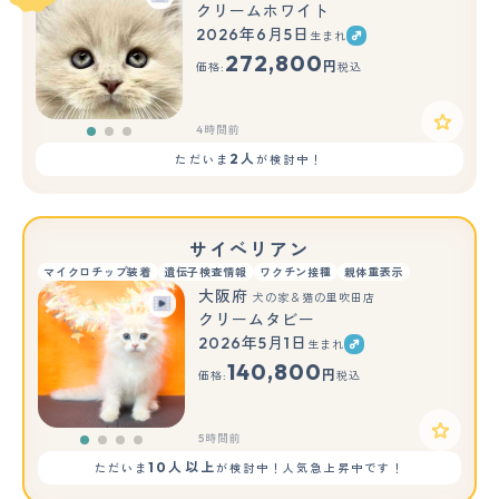
クリームホワイト
2026年6月5日
生まれ
もっと見る
272,800
円
価格:
税込
4時間前
2人
ただいま
が検討中！
サイベリアン
マイクロチップ装着
遺伝子検査情報
ワクチン接種
親体重表示
大阪府
犬の家＆猫の里吹田店
クリームタビー
2026年5月1日
生まれ
140,800
円
価格:
税込
5時間前
10人以上
ただいま
が検討中！人気急上昇中です！