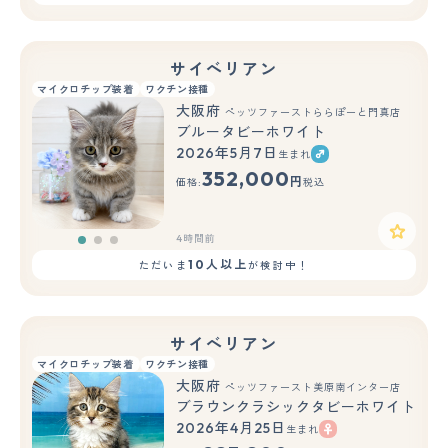
サイベリアン
マイクロチップ装着
ワクチン接種
大阪府
ペッツファーストららぽーと門真店
ブルータビーホワイト
2026年5月7日
生まれ
もっと見る
352,000
円
価格:
税込
4時間前
10人以上
ただいま
が検討中！
サイベリアン
マイクロチップ装着
ワクチン接種
大阪府
ペッツファースト美原南インター店
ブラウンクラシックタビーホワイト
2026年4月25日
生まれ
もっと見る