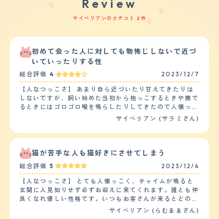
Review
サイベリアンのクチコミ 2件
初めて会った人に対しても物怖じしないで近づ
いていったりする性
総合評価
4
2023/12/7
【人なつっこさ】 あまり自ら近づいたり甘えてきたりは
しないですが、飼い始めた当初から抱っこするときや撫で
るときにはゴロゴロ喉を鳴らしたりしてきたので人懐っこ
い猫だと思います。他にペットはいないので相性について
サイベリアン (サラミさん)
は分かりかねますが、来客が来ても怖がったり人見知りす
ることなく、マイペースです。日頃からご飯をあげたりト
イレ掃除をこまめにしたり、あまりベタベタしすぎないよ
うにしたりと、猫にとって良い関係性を築いていくことが
猫が苦手な人も猫好きにさせてしまう
できれば特に懐いてくれます。 【落ち着き】 日中のほと
総合評価
5
2023/12/4
んどは睡眠に費やしているので静かです。うちの猫の場
合、明け方になると窓の外にいる鳥を眺めたり、階段を駆
【人なつっこさ】 とても人懐っこく、チャイムが鳴ると
け上がったりして運動をしています。遊ぶ時以外はそんな
玄関に人見知りせず必ずお迎えに来てくれます。誰とも仲
感じで落ち着いて寝ていたりベッドに転がっています。
良くなれ優しい性格です。いつもお客さんが来るとどの猫
【しつけやすさ】 トイレの場所を覚えさせたりするくら
よりも一番に挨拶に行きずっと側に寄り添います。犬？と
サイベリアン (らむままさん)
いであとはある程度落ち着いている猫なので、しつけはあ
言われるほどの人懐っこい性格です。 他に５匹猫がおり