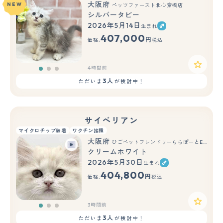
大阪府
NEW
ペッツファースト北心斎橋店
シルバータビー
2026年5月14日
生まれ
もっと見る
407,000
円
価格:
税込
4時間前
3人
ただいま
が検討中！
サイベリアン
マイクロチップ装着
ワクチン接種
大阪府
ひごペットフレンドリーららぽーとEXPOCITY店
クリームホワイト
2026年5月30日
生まれ
もっと見る
404,800
円
価格:
税込
3時間前
3人
ただいま
が検討中！