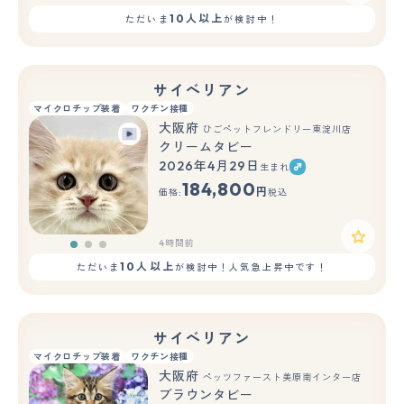
10人以上
ただいま
が検討中！
サイベリアン
マイクロチップ装着
ワクチン接種
大阪府
ひごペットフレンドリー東淀川店
クリームタビー
2026年4月29日
生まれ
もっと見る
184,800
円
価格:
税込
4時間前
10人以上
ただいま
が検討中！人気急上昇中です！
サイベリアン
マイクロチップ装着
ワクチン接種
大阪府
ペッツファースト美原南インター店
ブラウンタビー