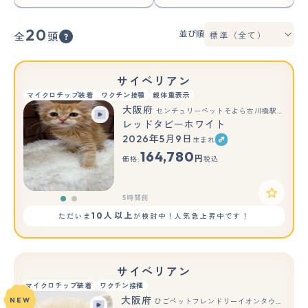
20
並び順
全
頭
サイベリアン
マイクロチップ装着
ワクチン接種
親体重表示
大阪府
センチュリーペットそよら古川橋駅前店
レッドタビーホワイト
2026年5月9日
生まれ
もっと見る
164,780
円
価格:
税込
5時間前
10人以上
ただいま
が検討中！人気急上昇中です！
サイベリアン
マイクロチップ装着
ワクチン接種
大阪府
NEW
ひごペットフレンドリーイオンタウン豊中庄内店