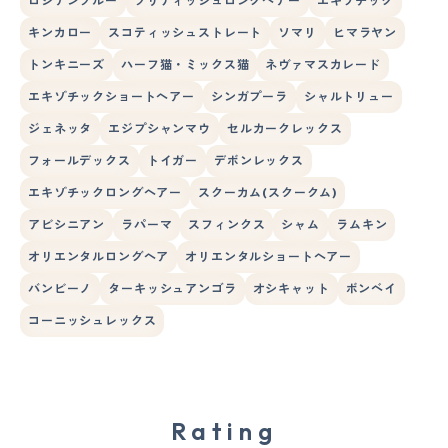
ロシアンブルー
ブリティッシュロングヘアー
エキゾチック
キンカロー
スコティッシュストレート
ソマリ
ヒマラヤン
トンキニーズ
ハーフ猫・ミックス猫
ネヴァマスカレード
エキゾチックショートヘアー
シンガプーラ
シャルトリュー
ジェネッタ
エジプシャンマウ
セルカークレックス
フォールデックス
トイガー
デボンレックス
エキゾチックロングヘアー
スクーカム(スクークム)
アビシニアン
ラパーマ
スフィンクス
シャム
ラムキン
オリエンタルロングヘア
オリエンタルショートヘアー
バンビーノ
ターキッシュアンゴラ
オシキャット
ボンベイ
コーニッシュレックス
Rating