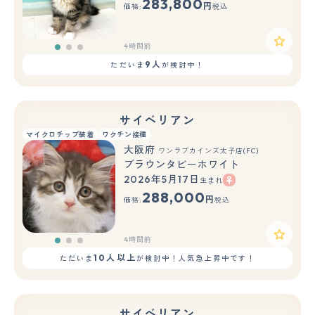
283,800
円
価格:
税込
4時間前
9人
ただいま
が検討中！
サイベリアン
マイクロチップ装着
ワクチン接種
大阪府
ワンラブカインズ太子店(FC)
ブラウンタビーホワイト
2026年5月17日
生まれ
もっと見る
288,000
円
価格:
税込
4時間前
10人以上
ただいま
が検討中！人気急上昇中です！
サイベリアン