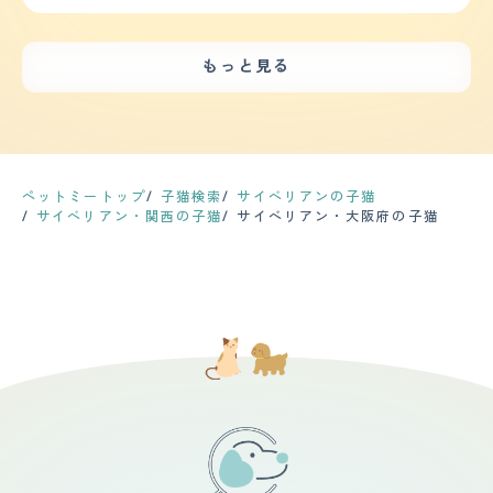
まり必要なかったです。猫なので基本的に散歩は必要あり
ましたが、ベタベタとはしませんが一緒に寝たり遊んだり
ません。家の中で追いかけっこをしたりする時間が1日に
していました。新入りが来ると必ず一番にお世話をしてく
2、3回あります。 【お手入れ】 サイベリアンは長毛種な
れるのもこの子です。子供は大好きで遊びに来るとすぐに
もっと見る
ので毛が長いです。シャンプーは月に1回くらいが良い頻
猫じゃらしなどで率先して遊んでくれていました。怪我を
度で、ブラッシングは毎日しています。夏から冬に毛が抜
負わせたり攻撃したり威嚇したりは全くありません。
け変わる時期は特に抜け毛が多いので丁寧にブラッシング
【落ち着き】 基本的にはとても落ち着いています。おも
したりしています。以前カットしてもらった時はトリマー
ちゃで遊ぶ時は楽しそうに活発に動きますがいつもは、日
さんのおまかせでお願いしましたが、すっきりして戻って
向ぼっこや外を窓から観察したり私たちと一緒にくっつい
きたので良かったです。健康診断は2ヶ月に1回程度を目安
てお昼寝しています。気性も全く荒くなくとても穏やかで
に動物病院に予約を行なっています。今のところ特にこれ
優しいです。 【しつけやすさ】 とても賢く一度ダメと教
ペットミートップ
子猫検索
サイベリアンの子猫
といって健康上の問題はありません。 【鳴き声】 1日生活
えたことはすぐに理解します。イタズラが好きなやんちゃ
サイベリアン・関西の子猫
サイベリアン・大阪府の子猫
している上ではあまり鳴かず、静かな猫です。鳴くタイミ
な面もあり私がそこまで怒ってないと理解するとわざとイ
ングはトイレをする直前の時か、ご飯を欲しがっている空
タズラしたりしますが基本的にはダメなことやっていいこ
腹の時くらいで、こもったような鳴き声を洩らします。あ
との理解はきちんとしています。 運動量はそれほど多く
とは嫌なことを示す時に高い声で鳴きます。 【総評】 偶
はありません。遊ぶ時は走り回ってくれるので運動を促し
然ペットショップにふらっと入った際に、店員さんに抱っ
ます。キャットタワーなど用意してあげると上下運動を楽
こしてみますかと声をかけられたのがきっかけでした。い
しんでやってくれます。 【お手入れ】 トリプルコートの
つもなら断っていましたが、今回はなんとなくこの猫をお
毛で長く柔らかい毛質です。 シャンプーは1.2ヶ月に1回
願いしますと口に出していました。サイベリアンという猫
程、ブラッシングは毎日必要です。夏は暑くエアコンをつ
種を知ったのが初めてで、店員さんの話を聞くうちに飼い
けてもぐったりすることもあるのでサマーカットをしてい
やすいことを知りました。抱っこしていると喉をゴロゴロ
ました。サロンに行った時は顔のみを残してカットし、セ
鳴らしているのが可愛らしくて、一目惚れのような状態で
ルフカットでは背中や横腹の毛をカットしました。お腹を
した。その後サイベリアンについて調べ、環境を整えたの
壊すのでお腹側の毛は残すようにしていました。 2歳頃、
ちに迎え入れることが決まりました。迎え入れたあとは、
心臓が大きいかもと言われていましたが治療するまででは
生活に潤いが出てきました。家に帰ると猫がいるという状
なく経過を診ていました。サイベリアンには肥大型心筋症