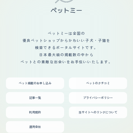
態が新鮮でとても充実した毎日を過ごさせてもらっていま
が多いようです。 年に1度程は、血液検査、触診などの健
す。基本的にはこちらから寄らないといけませんが、ごく
康診断は必要です。体調が悪くなる前に対処することが大
稀に近づいてきたり、後を追ってきたりするのがかわいい
事と思います。年に1回程お腹を壊して通院しました。投
です。撫でると相変わらずゴロゴロ鳴らしていて、家族の
薬を5日間程してすぐに良くなりました。 【鳴き声】 ほ
お腹で寝ていたりするようになりました。家に帰宅するの
とんど鳴きませんが要求のある時は高い声で話しかけてく
が早くなりました。
るように鳴きます。声の大きさは小さく近所迷惑にもなり
ペットミーは全国の
ません。ですが、ドアを開けてほしいなどの要求が通るま
優良ペットショップからかわいい子犬・子猫を
で鳴いて訴え続けることがありました。意外に頑固な面も
あります。 【総評】 穏やかで優しく飼い主に愛情深いと
検索できるポータルサイトです。
ころが好きです。とても甘えん坊で態度で毎日示してくれ
日本最大級の掲載数の中から
るので愛情がとても伝わり幸せな気分になります。ふわふ
ペットとの素敵な出会いをお手伝いいたします。
わの毛並みがとても気に入っています。冬になるとさらに
ふわふわが増しとてもゴージャスな見た目になります。
初めて会った時、変な格好でくつろいでいて道を歩いてい
たのに思わず立ち止まりその可愛さに一瞬で惹かれまし
ペット掲載のお申し込み
ペットのクチコミ
た。抱っこしても大人しくぽけーっとしていて顔もとても
可愛く天使に出会ったと思いました。 先住猫がいたので
相性が気になりました。先住猫は分離不安症があり神経を
記事一覧
プライバシーポリシー
使いました。初めの対面の場面や対応を調べ徹底しまし
た。 なかなか先住猫の性格が難しかったこともありあま
りその子とは仲良くなれませんでしたが先住猫の分離不安
利用規約
当サイトへのリンクについて
がとても良くなりました。その後引っ越し結婚し猫が増え
ましたが同居で家族になった猫と新入りの猫たちとはとて
も仲良く喧嘩もせず穏やかに暮らすことができました。
運用会社