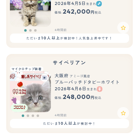
2026年4月5日
生まれ
もっと見る
242,000
円
価格:
税込
4時間前
10人以上
ただいま
が検討中！人気急上昇中です！
サイベリアン
マイクロチップ装着
大阪府
アミーゴ鳳店
ブルーパッチドタビーホワイト
2026年4月6日
生まれ
248,000
円
価格:
税込
4時間前
10人以上
ただいま
が検討中！