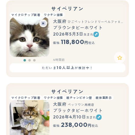
サイベリアン
マイクロチップ装着
ワクチン接種
大阪府
ひごペットフレンドリーベルファⅡ都島店
ブラウンタビーホワイト
2026年5月3日
生まれ
もっと見る
118,800
円
価格:
税込
4時間前
10人以上
ただいま
が検討中！
サイベリアン
マイクロチップ装着
ワクチン接種
親チャンピオン歴
親体重表示
大阪府
ペッツワン高槻店
ブラックタビーホワイト
2026年4月10日
生まれ
もっと見る
238,000
円
価格:
税込