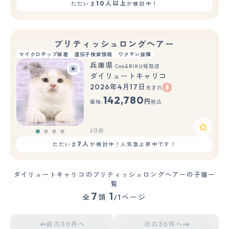
10人以上
ただいま
が検討中！
ブリティッシュロングヘアー
マイクロチップ装着
遺伝子検査情報
ワクチン接種
兵庫県
Coo&RIKU姫路店
ダイリュートキャリコ
2026年4月17日
生まれ
142,780
円
価格:
税込
2日前
7人
ただいま
が検討中！人気急上昇中です！
ダイリュートキャリコのブリティッシュロングヘアーの子猫一
覧
7
1
全
頭
/1ページ
前の30件へ
次の30件へ