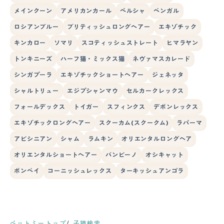
メインクーン
アメリカンカール
ペルシャ
ベンガル
ロシアンブルー
ブリティッシュロングヘアー
エキゾチック
キンカロー
ソマリ
スコティッシュストレート
ヒマラヤン
トンキニーズ
ハーフ猫・ミックス猫
ネヴァマスカレード
シンガプーラ
エキゾチックショートヘアー
ジェネッタ
シャルトリュー
エジプシャンマウ
セルカークレックス
フォールデックス
トイガー
スフィンクス
デボンレックス
エキゾチックロングヘアー
スクーカム(スクークム)
ラパーマ
アビシニアン
シャム
ラムキン
オリエンタルロングヘア
オリエンタルショートヘアー
バンビーノ
オシキャット
ボンベイ
コーニッシュレックス
ターキッシュアンゴラ
ペットミートップ
子猫検索