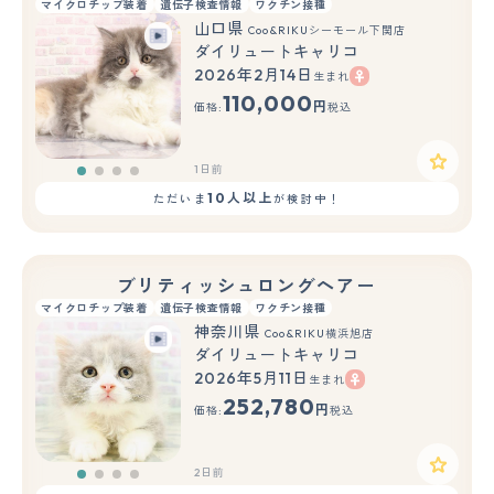
マイクロチップ装着
遺伝子検査情報
ワクチン接種
山口県
Coo&RIKUシーモール下関店
ダイリュートキャリコ
2026年2月14日
生まれ
110,000
円
価格:
税込
1日前
10人以上
ただいま
が検討中！
ブリティッシュロングヘアー
マイクロチップ装着
遺伝子検査情報
ワクチン接種
神奈川県
Coo&RIKU横浜旭店
ダイリュートキャリコ
2026年5月11日
生まれ
252,780
円
価格:
税込
2日前