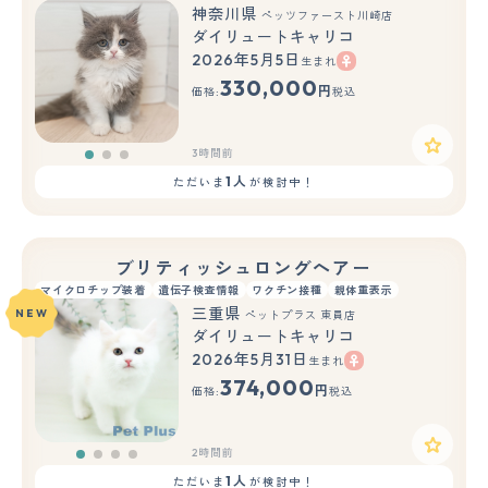
神奈川県
ペッツファースト川崎店
ダイリュートキャリコ
2026年5月5日
生まれ
もっと見る
330,000
円
価格:
税込
3時間前
1人
ただいま
が検討中！
ブリティッシュロングヘアー
マイクロチップ装着
遺伝子検査情報
ワクチン接種
親体重表示
三重県
NEW
ペットプラス 東員店
ダイリュートキャリコ
2026年5月31日
生まれ
374,000
円
価格:
税込
2時間前
1人
ただいま
が検討中！