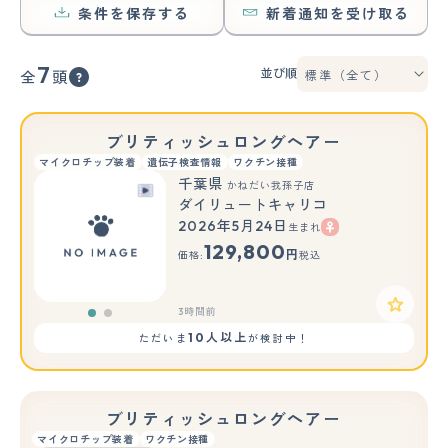
条件を保存する
新着通知を受け取る
7
並び順
全
頭
ブリティッシュロングヘアー
マイクロチップ装着
遺伝子検査情報
ワクチン接種
千葉県
かねだい我孫子店
ダイリュートキャリコ
2026年5月24日
生まれ
もっと見る
129,800
円
価格:
税込
3時間前
10人以上
ただいま
が検討中！
ブリティッシュロングヘアー
マイクロチップ装着
ワクチン接種