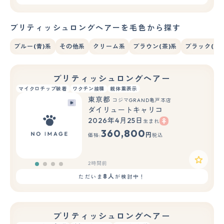
ブリティッシュロングヘアーを毛色から探す
ブルー(青)系
その他系
クリーム系
ブラウン(茶)系
ブラック(黒)
ブリティッシュロングヘアー
マイクロチップ装着
ワクチン接種
親体重表示
東京都
コジマGRAND亀戸本店
ダイリュートキャリコ
2026年4月25日
生まれ
360,800
円
価格:
税込
2時間前
8人
ただいま
が検討中！
ブリティッシュロングヘアー