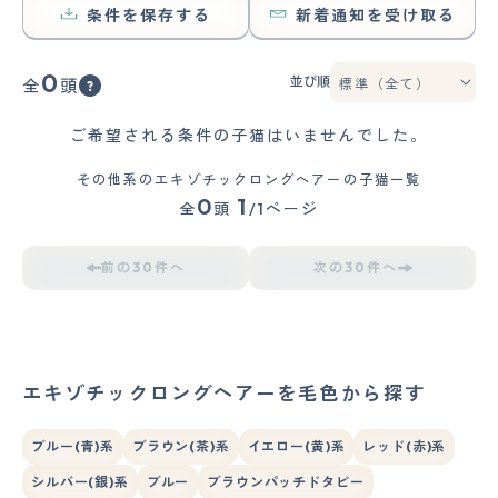
条件を保存する
新着通知を受け取る
0
並び順
全
頭
ご希望される条件の子猫はいませんでした。
その他系のエキゾチックロングヘアーの子猫一覧
0
1
全
頭
/1ページ
前の30件へ
次の30件へ
エキゾチックロングヘアーを毛色から探す
ブルー(青)系
ブラウン(茶)系
イエロー(黄)系
レッド(赤)系
シルバー(銀)系
ブルー
ブラウンパッチドタビー