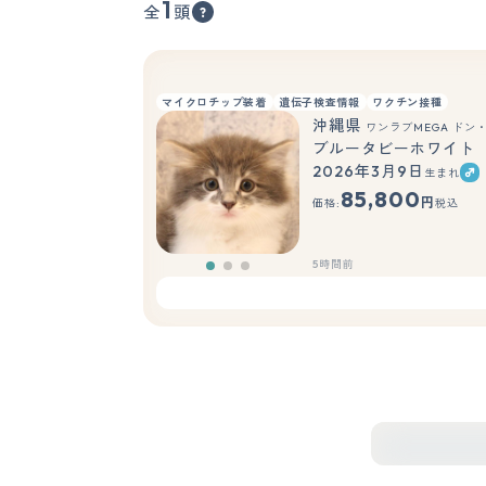
1
全
頭
マイクロチップ装着
遺伝子検査情報
ワクチン接種
沖縄県
ワンラブMEGA ドン
ブルータビーホワイト
2026年3月9日
生まれ
85,800
円
価格:
税込
5時間前