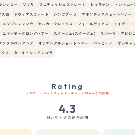
キンカロー
ソマリ
スコティッシュストレート
ヒマラヤン
トンキニー
クス猫
ネヴァマスカレード
シンガプーラ
エキゾチックショートヘアー
エジプシャンマウ
セルカークレックス
フォールデックス
トイガー
エキゾチックロングヘアー
スクーカム(スクークム)
ラパーマ
アビシ
エンタルロングヘア
オリエンタルショートヘアー
バンビーノ
オシキャ
ックス
ターキッシュアンゴラ
Rating
ノルウェージャンフォレストキャットのみんなの評価
4.3
飼いやすさの総合評価