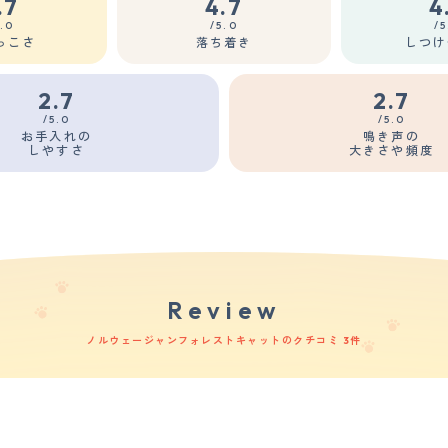
.7
4.7
4
5.0
/5.0
/5
っこさ
落ち着き
しつけ
2.7
2.7
/5.0
/5.0
お手入れの
鳴き声の
しやすさ
大きさや頻度
Review
ノルウェージャンフォレストキャットのクチコミ 3件