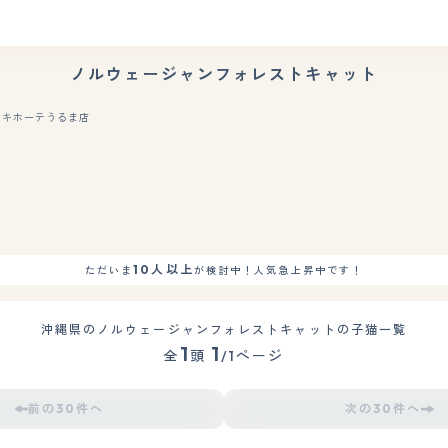
ノルウェージャンフォレストキャット
・キホーテうるま店
もっと見る
10人以上
ただいま
が検討中！人気急上昇中です！
沖縄県のノルウェージャンフォレストキャットの子猫一覧
1
1
全
頭
/1ページ
前の30件へ
次の30件へ