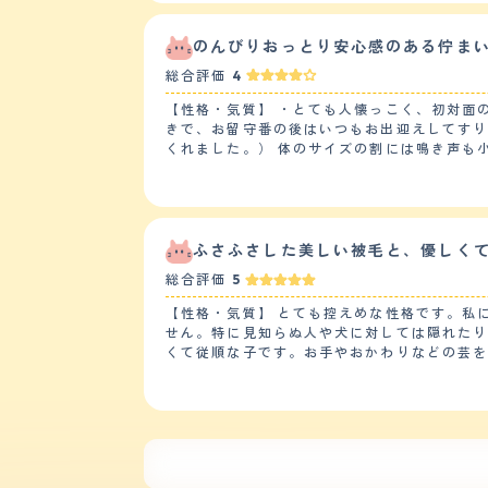
驚いて飛び上がったりはする。 【しつけやすさ】 迎えて数日の間は環境の変化に警戒してしまい粗相をしていたが、粗相をした場所に猫トイレを設置するとそれも
すぐに落ち着いた。運動量については、朝と晩にそこ
んわりしていて、毛量が多く密。春になると
のんびりおっとり安心感のある佇ま
一程度でもつれや毛玉の付着がないか確認し
総合評価
4
まで短くし抜け毛や毛玉の吐き戻し等を軽減させ
声】 ほとんど鳴くことがない猫。部屋から出
【性格・気質】 ・とても人懐っこく、初対面
いうような喉を鳴らしているような書き方をする程度。甘えたい時やご飯が欲
きで、お留守番の後はいつもお出迎えしてすり
る所。キリリとしたかっこいい顔立ちに対し
くれました。） 体のサイズの割には鳴き声も
メン君。でも穴があったら入りたい、といっ
しつけに苦労しましたが、お気に入りのつめとぎをいつもたっ
デビルフェイスでシャーシャーしていた為、
トともうまく暮らしていけると思います。 た
しまったりしないように（アレルギーになってし
命】 アレルギー症状に悩まされています。 
ルギー薬をシリンジで投与しています。 その関係で3か月に1度程度は健
ふさふさした美しい被毛と、優しく
りません。 家の中での運動は子猫のころは夜
総合評価
5
下りする程度で あとはのんびり寝ていることがほとんどです。 【毛の手入れ・シャンプー回数】 長毛種、非常に細い
ことにあまり毛玉はできません（まっすぐな毛
【性格・気質】 とても控えめな性格です。私
ます（ブラッシングでは追い付かないため） 
せん。特に見知らぬ人や犬に対しては隠れたり
てしまうため、毎日は難しいですが、うとうと
くて従順な子です。お手やおかわりなどの芸
シさせてくれるため愛用しています。 毎回のブラッシングで大量の毛が抜けます。 【総
をしすぎることがあります。 他のペットや子
きです。 ペットショップで出会ったのは生後
せん。子供たちにも嫌がられることが多く、噛んだり引っ掻いたり
れておず、 「3万円」というあまりに安い価
はありません。ただ、ノルウェージャンフォレ
なかを壊していたのはアレルギーが原因だった
診断や投薬は必要です。ノアは半年に1回、狂
だ、アレルギー体質のため定期的な投薬と通院
などのケアを行っています。 【運動の頻度】 散歩は1日1回、夕方に行きます。それぞれ30分ほど歩きます。散歩中はいろいろなものに興味を示し、匂いを嗅いだ
りましたが、 愛情に愛情で返してくれる子だ
り走ったりします。 家の中では運動量が少ないです。
コの飼育場所とは隔離しました。 また、出か