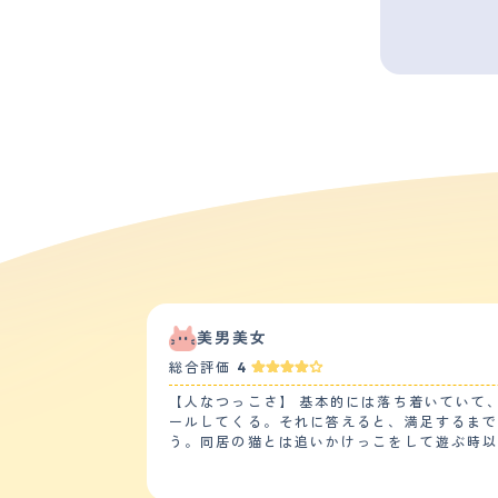
美男美女
総合評価
4
【人なつっこさ】 基本的には落ち着いていて
ールしてくる。それに答えると、満足するま
う。同居の猫とは追いかけっこをして遊ぶ時
ことはなく譲ってしまう。生後２ヶ月の赤ちゃんがいますが、付かず離れず
過ごしていて落ち着きのある猫かと思う。次