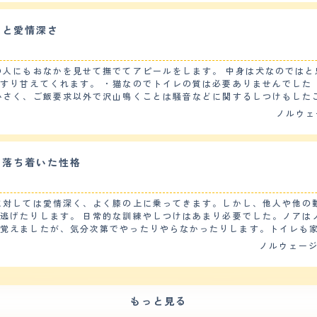
そこ激しく他の猫と追いかけっ子をしていて、足音が激しくフローリングに傷もつく
抜け毛が多く朝掃除機を掛けても、夕方には毛玉が落ちている。ブラッ
いと愛情深さ
あった場合にブラッシングにて除去している。春と秋にサロンにてシャ
ている。健康面に特に悩みはなく、年に一度混合ワクチンの接種時に健康診
たい時に困ったような声でニャーと鳴くのみ。ボリュームも小さく響く
の人にもおなかを見せて撫でてアピールをします。 中身は犬なのでは
しい時に出す程度。 【総評】 好きな所はふわふわしていて、エレガントな雰囲気があ
すり甘えてくれます。 ・猫なのでトイレの質は必要ありませんでした
、甘えたい時にはとことん甘えてくる所。立ち上がってまで頭突きをす
小さく、ご飯要求以外で沢山鳴くことは騒音などに関するしつけもした
た素振りを見せる臆病者。迎え入れた時は環境変化からかなり警戒して
ぷり用意して、そこでしてくれるようにお願いしています。 ・性格はとても温厚なので、子
ノルウェ
慣れてくれるのだろうかと不安だった。
だ、長毛種の特性上、1年を通して（換毛期は特に）抜け毛がすごいの
まわないように）、 こまめな掃除とブラッシングや、生活スペースの配慮な
アレルギー症状として好酸球性肉芽腫を発症しており、定期的に投薬して
康診断や通院を行っています。 【運動の頻度】 完全室内飼いのため、散歩をすることはあ
て落ち着いた性格
中、早朝に走り回っていましたが、 大人になってからはかなり落ち着い
けでふわふわと舞うような質感です。幸運な
質のため？） 1年中ものすごく毛が抜けるため、換毛期は2ヶ月に1度、
に対しては愛情深く、よく膝の上に乗ってきます。しかし、他人や他の
シャンプーの際に足先バリカンをおこないますが、それ以外ではカット
逃げたりします。 日常的な訓練やしつけはあまり必要でした。ノアは
しているときやご機嫌なときを見計らって行っています。 ファーミネ
を覚えましたが、気分次第でやったりやらなかったりします。トイレも
評】 とっても人懐こく、優しい性格でおっとりしているところが特に大好
供たちとの相性はあまり良くありません。ノアは自分が一番だと思って
ノルウェージ
6か月ごろで、大きくなってしまっていたこと（4㎏程度）、 おなかを
することがあります。その時は注意しています。 【健康・寿命】 今のところ、大きな病気や怪我
格にびっくりして店員さんに聞いたところから出会いが始まりました。 
ストキャットは遺伝的に心臓や腎臓などの病気にかかりやすいと聞いて
ことが徐々にわかりました。 合うフードを地道に探すところから始め
犬病や混合ワクチンの接種を受けます。また、毎月、ノミやダニの予防
は一生向き合っていくべき状況かと思います。 迎え入れ前後は、体調
もっと見る
ったこともあり無事成長してくれたと思います。 生活の変化としては
おもちゃで遊んだり、私に甘えたりします。外では庭や公園で走り回ったりします。
ける際には外用の服に着替え、コロコロによる毛の除去は必須です。 