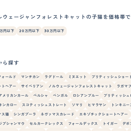
ルウェージャンフォレストキャットの子猫を価格帯で
5万円以下
20万円以下
30万円以下
から探す
フォールド
マンチカン
ラグドール
ミヌエット
ブリティッシュショー
ートヘアー
サイベリアン
ノルウェージャンフォレストキャット
ラガマ
アメリカンカール
ペルシャ
ベンガル
ロシアンブルー
ブリティッシュ
キンカロー
スコティッシュストレート
ソマリ
ヒマラヤン
トンキニー
クス猫
シンガプーラ
ネヴァマスカレード
エキゾチックショートヘアー
ジプシャンマウ
セルカークレックス
フォールデックス
トイガー
デボ