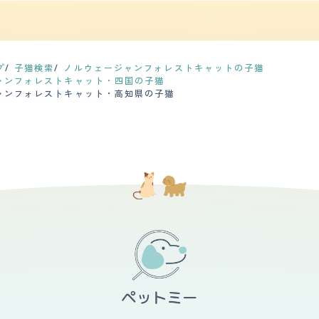
性があります。毛色はブラックスモークとホワイトで、背中や尾は黒く
素材のものに変えました。 部屋の中で床に物を置いていると、興味津
月に1回行っています。シャンプーは低刺激のものを使っています。ブ
きの収納に収めています。おかげで部屋は荒れません。 また、朝早く
り目には特に増えます。 カットはほとんど行っていません。ノルウェ
あります。 【総評】 きっかけはインターネットで見かけたときでした。ノアはノ
リーダーから直接送られてきましたが、写真で見たときから、とても美
プ
子猫検索
ノルウェージャンフォレストキャットの子猫
ンフォレストキャットは毛が長くてふさふさしていて、抜け毛が多くて
ャンフォレストキャット・四国の子猫
ャンフォレストキャット・高知県の子猫
日ブラッシングや遊びを楽しみにしています。ノアは私に優しくて落ち