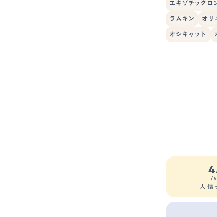
エキゾチックロ
ラムキン
オリ
オシキャット
4
/
人懐