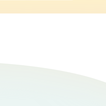
てふさふさしていて、お腹や足は白くてふわふ
々でかじったり、ネコパンチの対象になるた
ラッシングはスリッカーブラッシとコームで行っ
にお腹がすく子なので早起きが習慣になりまし
ージャンフォレストキャットは自然な被毛が美し
しくて気になりました。第一印象は、とても大
毛球症になりやすいと聞いていました。私は初
着いたパートナーです。彼と一緒に過ごす時間