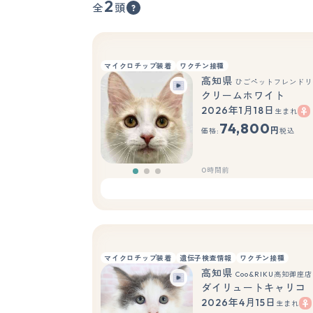
2
全
頭
マイクロチップ装着
ワクチン接種
高知県
ひごペットフレンドリ
クリームホワイト
2026年1月18日
生まれ
74,800
円
価格:
税込
0時間前
マイクロチップ装着
遺伝子検査情報
ワクチン接種
高知県
Coo&RIKU高知御座店
ダイリュートキャリコ
2026年4月15日
生まれ