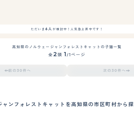
6人
ただいま
が検討中！人気急上昇中です！
高知県のノルウェージャンフォレストキャットの子猫一覧
2
1
全
頭
/1ページ
前の30件へ
次の30件へ
ジャンフォレストキャットを高知県の市区町村から探