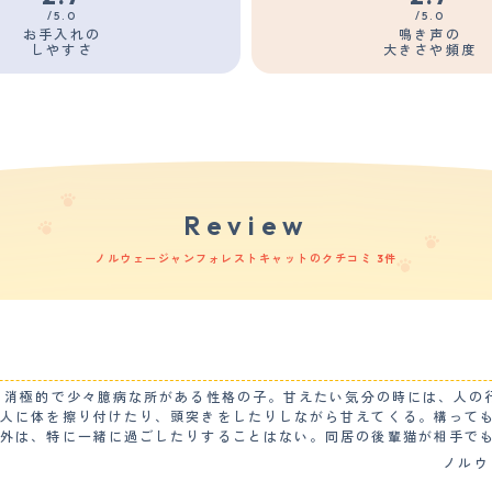
/5.0
/5.0
お手入れの
鳴き声の
しやすさ
大きさや頻度
Review
ノルウェージャンフォレストキャットのクチコミ 3件
、消極的で少々臆病な所がある性格の子。甘えたい気分の時には、人の
で人に体を擦り付けたり、頭突きをしたりしながら甘えてくる。構って
以外は、特に一緒に過ごしたりすることはない。同居の後輩猫が相手で
の距離感で過ごしている。 【落ち着き】 同居の他の猫と遊ぶ時以外は、基本のんびりと
ノルウ
に一度あるかどうかの頻度で、一人で突発的に走ったりはする。ただ臆