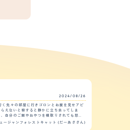
2024/08/26
行く先々の部屋に行きゴロンとお腹を見せアピ
もらえないと察すると静かに立ち去ってしま
も、自分のご飯やおやつを横取りされても怒る
ェージャンフォレストキャット (だーあささん)
病な性格を持ち合わせているので、急な物音に