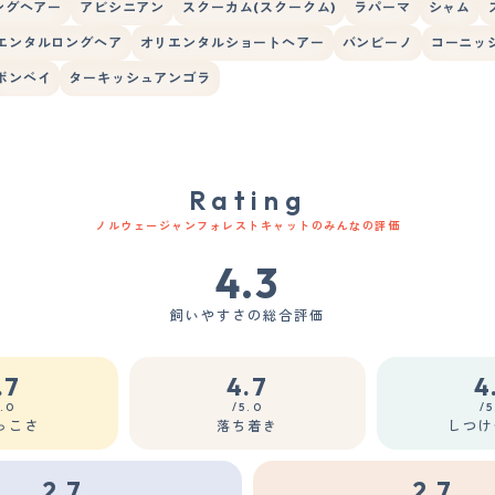
ングヘアー
アビシニアン
スクーカム(スクークム)
ラパーマ
シャム
エンタルロングヘア
オリエンタルショートヘアー
バンビーノ
コーニッ
ボンベイ
ターキッシュアンゴラ
Rating
ノルウェージャンフォレストキャットのみんなの評価
4.3
飼いやすさの総合評価
.7
4.7
4
5.0
/5.0
/5
っこさ
落ち着き
しつけ
2.7
2.7