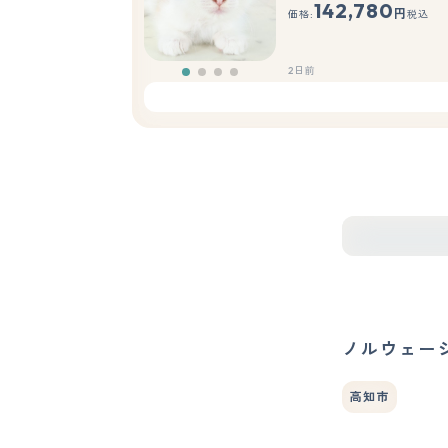
142,780
円
価格:
税込
2日前
ノルウェー
高知市