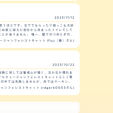
。 【お手入れ】 毛質はふ
シングをあまりさせてくれる子ではない為、週
ンプーを実施。春はカットもしていて短毛猫程
2023/11/12
断(血液検査)を行っている。 【鳴き
ことはない。あとは鳴いたとしても、クルルと
と思うほどです。なででもらったり抱っこも大好
（お家に迎えた初日から決まったトイレでして
る所は、とっても癒される。第一印象は、イケ
ことがありません。 唯一、壁でのつめとぎのみ
しまい、人の気配があると飲食も排泄もせず、
供やペッ
ージャンフォレストキャット (Fuji（藤）さん)
で子供と過ごす際には抜け毛を過剰に吸い込んで
どが必要かと思います。 【健康・寿
います。 今は3日に1度、シロップ上の抗アレ
ており、1日に1度キャットタワーを激しく上り
2023/10/22
それ以外は3か月に1度程度シャンプーしてい
動物に対しては警戒心が強く、なかなか慣れま
していません。 家でのブラッシングは嫌がられ
ノルウェージャンフォレストキャットらしく賢
ーターというブラシだと比較的嫌がらずにブラ
家の中では失敗しませんが、外ではマーキング
いるようで、他の動物と仲良くする気がありま
ャンフォレストキャット (rdger40003さん)
壊していたことからショーウィンドには出てこ
お家に迎えてから通院を開始し、その結果、お
いますので、注意しています。 定期的な健康
、現在はおなかの調子は安定しています。 た
薬を飲ませます。その他にも、耳掃除や歯磨き
が安定するかと、初めてのネコ飼育に不安があ
、抜け毛が想像以上だったため、食事の空間はネ
 【毛の手入れ・シャンプ
カーペットなども毛の長いものは抜け毛が絡まっ