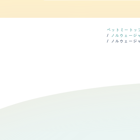
ー回数】 毛は長くてふさふさしていて、防寒
て大変なことになるので廃棄し、毛のつかない
わしています。 シャンプーやブラッシングは
め、床に物は置かず 大切なものはフタや扉付
ています 。抜け毛はとても多く、季節の変わ
た。
いと思っています。ただ、夏場は暑さ対策として足先やお腹周りを少し刈ることが
ルウェージャンフォレストキャット専門のブ
きくてふさふさしている子だと思いました。 ・迎え入れ前後の不安だったこと 迎え入れ前後の不安だったことは、ノルウェージャンフォレストキャットの毛の手入
ペットミートッ
れができるかどうかでした。ノルウェージャ
ノルウェージ
めて猫を飼うので、不安がありました。 ・迎え入れ前後の家族や生活の変化など 迎え入れ前後の家族や生活の変化は、少なかったです。ノアは家族にも慣れてくれ
ノルウェージ
ましたが、あまり甘えたりしません。私は毎
は、私にとって癒しと安らぎです。