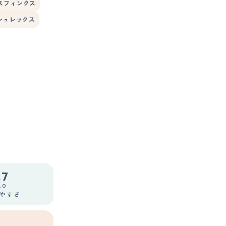
スフィンクス
シュレックス
.7
.0
やすさ