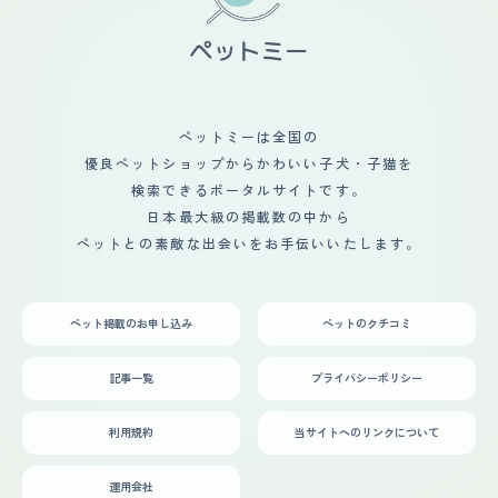
ています。 短毛なので特にカットする必要ないかなと思
らいになると言われました…） ただ、一つ注意するとすれ
した(笑) ペットがいると、自然とペット中心の生活にな
っています。抜け毛も気にならない程度にしか出ていませ
ば先住猫などが神経質な子だとグイグイ行く子なので先住
るような気がします。 家族みんな朝起きてまずは猫に触
ん。 【総評】 第一印象でとても愛嬌がよく人懐こい感じ
猫に警戒されてしまう可能性もあるのかと思います。うち
れています。そして学校や仕事から帰ってくると自然と猫
が出ていて、毛色もすごくキレイで心惹かれるものがあり
はそれで先住猫に嫌がられ、最初は取っ組み合いの喧嘩だ
のところに寄っていきナデナデしています。 人間が出掛
子供もすぐにその猫を見て気に入って「この子がいい！飼
らけでハラハラしました。 ただ、取っ組み合いは最初だ
けて戻ってきたときは、玄関までお出迎えしてくれてみん
いたい！！」と強く言われました。 主人もその猫を見て
けで現在は適度な距離感を保っています。たまに突撃しに
な笑顔で家に帰ることができます。猫は人間の【癒し】で
かわいいと思ったようで家族揃っていいかもと思えた猫は
いってますが、そこは遊んでると思って基本は放置です。
ペットミーは全国の
もあるような気がします。
初めてだったのと相場の半値近くの価格だったこともあり
優良ペットショップからかわいい子犬・子猫を
しばらくペットショップで悩みに悩んで迎え入れることに
決めました。 以前から猫を飼おうという話は出てたけ
検索できるポータルサイトです。
ど、ほぼひとめぼれ状態で全く猫を飼う準備ができていな
日本最大級の掲載数の中から
かったため 一週間猶予をもらってその間にどこにケージ
ペットとの素敵な出会いをお手伝いいたします。
を置くか、何が必要かなど猫についての知識も身につける
ために本を買ったりとバタバタでした。 よく家に迎えた
初日はご飯を食べなかったり、トイレをしなかったりする
場合もあると知りその辺が少し不安でしたが 初日からご
ペット掲載のお申し込み
ペットのクチコミ
飯もしっかり食べて、トイレもしっかりしてくれてわりと
家に対する警戒もそこまでなく過ごしてくれたのがよかっ
たです。 猫がきたことにより以前よりも笑いが増えて家
記事一覧
プライバシーポリシー
族仲も深まったように感じます。
利用規約
当サイトへのリンクについて
運用会社