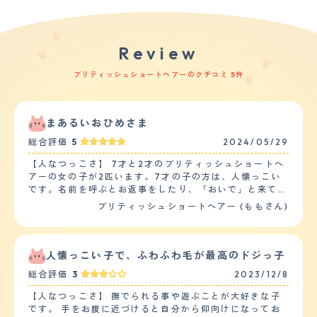
Review
ブリティッシュショートヘアーのクチコミ 5件
まあるいおひめさま
総合評価
5
2024/05/29
【人なつっこさ】 7才と2才のブリティッシュショートヘ
アーの女の子が2匹います。7才の子の方は、人懐っこい
です。名前を呼ぶとお返事をしたり、「おいで」と来て欲
しい所を叩きながら呼ぶとその場所まで来てくれます。寝
ブリティッシュショートヘアー (ももさん)
る時は横でくっついて寝ていたり、朝はお腹に乗って起こ
して来ます。ソファに座っている時は膝に乗ってくる事も
あります。抱っこは好きではないですが、少しの時間なら
おとなしく抱っこさせてくれます。2才の子は少し控えめ
人懐っこい子で、ふわふわ毛が最高のドジっ子
な性格で、適度な距離感を保っていますが、人が見えるの
総合評価
3
2023/12/8
が落ち着くようでこちらが移動すると見えるところに付い
てきます。 【落ち着き】 7才の子は朝夕のごはんの前
【人なつっこさ】 撫でられる事や遊ぶことが大好きな子
は、ごはんをあげるまで鳴いてついてきたり、無視してい
です。 手をお腹に近づけると自分から仰向けになってお
ると手でこちらにちょっかいをかけてアピールしてきま