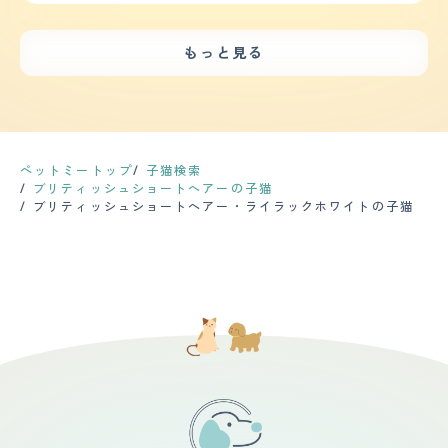
こえない程度だと思います。夜中に元気が有り余っている
とてもよくて、毎晩寝る前に布団の部屋にこもっておもち
りたくなる感じです。 ただ、その分抜け毛が凄く抱っこ
んと猫用トイレで出来ています。 家の中では1日に5分か
と甲高い声で鳴いて走り回っていますが、こちらもさほど
ゃなどで子供が遊んであげているようです。 朝まだ起き
するとTシャツに毛がベッタリ付きます。ブラッシングす
ら15分程度、人間が遊んであげますが、それ以外は一緒に
大きい鳴き声ではないです。 【総評】 ブリティッシュシ
てない子供を起こしに行くこともあり、猫側としても仲良
る時は猫毛ボールが何個も出来ます。無限にブラッシング
もっと見る
飼っている他の猫とじゃれあって遊んでいます。 【お手
ョートヘアーの好きな所はまず丸い顔とがっちりした体で
しの兄弟かお友達感覚で接しているような様子で微笑まし
出来るのでは？と毎回思い途中で断念します。 健康につ
入れ】 ブリティッシュショートヘアーは毛の長さは短い
す。人懐っこいところもありますが、自立もしているので
いです。 【健康・寿命】 先日、かかりつけの病院を決め
いては、自由気ままな性格だからなのか大きい病気や猫が
ですが、密集率が高く、抜け毛も多いです。 質感は柔ら
長時間家をあけるのが不安にならない所も安心します。7
ようと初めて近くの病院を受診した際に便検査をしてもら
良くなる腎臓系にはまだなっていません。もう一匹は７歳
かいです。 ブラッシングは毎日していいぐらいです。特
才の子は働いていた猫カフェで出会いました。6ヶ月くら
いました。 ペットショップで駆虫薬を処方されていたけ
ですが、膀胱炎に4回以上なっていますが… ただ、歯がア
に換毛期は背中を撫でただけで結構な量の毛が抜けます。
いでお店に来たのですが一目惚れしてしまいました。3才
れど、お腹の中に回虫がいると診断されました。 その日
ンダー（下からの生えてる歯が長い）な為かカリカリを丸
家猫はシャンプーをする必要はないと言われていますが、
を超えたくらいでお店から卒業する再度があったのでこの
に首の後ろに滴下するタイプの薬を処方されてまだ様子見
呑みするのだ、口臭はすごいです。その為定期的に歯磨き
我が家は4，5か月に一度しています。 今のところ健康に
子を引き取るまで絶対に辞めないぞと思い働いていまし
中で、二週間後にまた便検査をしてもうらう予定です。
が必要です。 また、耳掃除も定期的に必要です（ウェッ
ペットミートップ
子猫検索
問題はありません。健康に考慮して餌も選んでいます。
た。猫カフェで働いていたので猫の飼育については知識は
【運動の頻度】 家猫なのでお散歩はしていませんが、一
トティッシュなどで見えるとこを拭く程度） 病院に行く
ブリティッシュショートヘアーの子猫
定期的な健康診断やワクチンは、1年に1度受けています。
ありましたが、自分の家にいたことはないので、環境が整
日に３回ほどはケージから出して自由に好きなところで過
タイミングで耳掃除はしてもらうようにしてます。" 【鳴
ブリティッシュショートヘアー・ライラックホワイトの子猫
【鳴き声】 鳴く頻度が少ない猫です。1日に1度2度小さい
えられるか、また猫が環境の変化にストレスを感じないか
ごせるようにしたり 好きなおもちゃがあるのでそれで一
き声】 鳴き声は凄く小さいです。マンションで飼ってま
鳴き声を聞く程度です。それも声の通った『にゃー』では
が不安でした。向かい入れてからは猫のために広い家に引
緒に遊んで、激しい動きをするように仕掛けたりしていま
すがすごく助かってます。隣の部屋で寝てて全く気付かな
なく、少し声の枯れたような『にゃっ』です。 でも、人
っ越しをしました。
す。 時間は日によってまちまちですがだいたい３０分か
いくらいです。鳴き方は「ニャーー」ではなく「ニャッ」
間が外にいるとき興味がでるようで、網戸越しに小さい声
ら長いと２時間近く出していることもあります。 【毛の
みたいな感じです。 声はちょっと低めなので全く気にな
ですが、にゃっにゃっと連呼しています。 【総評】 お人
手入れ・シャンプー回数】 短毛タイプですがみっちりと
らないです。 【総評】 会った子猫状態の時から子猫っぽ
しくてそれなりに人懐っこい、基本マイペース、人間に対
毛がつまっている感じなので、一週間に２～３回はブラッ
くない印象でした。 既に貫禄がある？みたいな感じで
して冷めたところもあるけど甘える時はとことん甘えてく
シングしています。 夏はそれほどでもなかったですが、
す。 1人遊びが大好きで誰とでも（犬以外）仲良くなれそ
る、そんなところが気に入っています。 見た目も全体的
今は冬毛に生え変わりの時期なのかピンポン玉１玉分くら
うなので、手が掛からなくて助かってます。 たまに階段
に丸く、顔や目もまるまるしていて可愛いです。目の色も
い取れたりします。 質感はふわふわのサラサラです。流
を踏み外したりするちょっとドジっ子な所や丸い顔や手触
綺麗なオレンジ色で魅力的です。 迎え入れる前は、当然
さなくていいタイプのシャンプーを匂いが気になりだした
り最高な所（ほっぺがモチモチしてる所がお気に入り）が
ながら我が家に馴染んてくれるだろかという不安が一番に
らするのでだいたい一ヶ月に一回くらいです。 季節毎に
大好きで、見てるだけでも癒されます。 ブリは体が完全
ありました。猫のストレスにならないだろうかとか・・・
しっかりお湯などでシャンプーしたいと思ってますが、猫
に出来上がるまで３年掛かると聞いた事がありますが、５
迎え入れてからもそんな不安が続いていましたが、猫は人
がきてから３か月経ったのでそろそろやりどきかなと考え
キロくらいの体重でちょっと安心してます（最大８キロく
間のそんな気持ちもつゆしらず、のびのびと過ごしていま