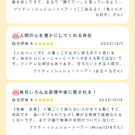
腹を出してきて、まるで「撫でてー」と言っているような
す。ごはんの前以外は寝ている事が多いです。夜になると
気がしています。 猫は途中でいきなり機嫌悪くなって逃
ブリティッシュショートヘアー (ここあみるく（苺ミルク
少し活発になるので寝る前におもちゃで遊びます。それ以
げるとか噛む等と言われますが、私はこの子には噛まれた
も好き）さん)
外は寝ている事が多いです。2才の子もごはんの前は鳴い
事がありません。 逆にこちらがら疲れてくるくらい撫で
てアピールしてきます。日中も何かを訴えているのか鳴い
るのを要求してきます。 他の人に関しては初対面からお
て来ることが多いです。また、よく走っています。 【し
腹を見せるやゴロゴロなる等で誰にでも懐きます。飼い主
つけやすさ】 2匹とも、ごはんをあげる前にタッチ（指を
としては少し寂しいところです… うちにはもう一匹います
人間の心を豊かにしてくれる存在
差し出すと後ろ足で立ち上がって鼻を指にタッチしてくれ
が、後から入ってきたはずなのにグイグイ先住猫に突撃す
る）が出来ます。7才の子はおすわりもでき、今はお手の
総合評価
5
2023/12/1
るので、先住猫には嫌がられ気味です。受け入れ体制が出
練習中ですがなかなか出来ません。机に乗らないようにし
来てる子に対しては大丈夫かもしれません。 ただ、犬に
【人なつっこさ】 人懐っこさは少し控えめだと思いま
つけたいのですが、最初に乗ることを許可してしまったの
対してはビビり気味です。 実家にいる犬から逃げ回って
す。自分からにゃーにゃ—とベタベタ甘える系ではないで
で、後から教えてもあまり伝わっていないようです。
いたので… 【落ち着き】 うちの子は５歳になりますが、
す。ツンデレな部分もあります。 甘えたいときは人間の
【お手入れ】 ブリティッシュショートヘアーなので短毛
落ち着きは全くありません。猫じゃらしを出せばすぐに食
動きをジーっと見て、人間が近寄って来るのを待っていま
です。ダブルコートなので柔らかい下毛としっかり目の上
ブリティッシュショートヘアー (まるべるさん)
いつきますし、何かを見つけては1人で遊んでます。（ボ
す。 近寄ると、背伸びをして小さい声で『ニャッ！』と
毛があります。かなり毛が密集しているため、ブラッシン
ールペン等の転がる物が好き） ただ体力は無いのか５分
だけ鳴いて人間が差し出した指先に顔をすりすりとこすり
グは週に2.3回必要です。ブラッシングをしても、抜け毛
くらい遊んだら休憩してます。 1人遊びが好きなので目を
つけて甘えています。 比較的甘えん坊さんですが、なぜ
は多いので、洋服のコロコロは必須です。短毛でお尻周り
離すと大惨事になっている事も… 【しつけやすさ】 "自由
か抱っこや人間の膝の上に寝ることは嫌がります。 知ら
毎日いろんな表情や姿に癒される！
も汚れないのでシャンプーはしたことがないです。カット
気ままな性格なので基本的に言うことは聞きません。 遊
ない人に会うときは威嚇などはしないですが、遠いところ
も必要ないです。ブリティッシュショートヘアーは太りや
ぶのが第一優先のようです。（うちの子はご飯より遊び優
総合評価
5
2023/11/15
から見ています。 【落ち着き】 子猫のころから落ち着い
すいため、ご飯の量は毎日測ってあげています。また、7
先） ただ、猫はみんなそうかもしれませんがトイレは粗
ている方だと思います。子猫らしい動きはもちろんありま
才の子は結石に何度かなっているため、専用の療法食をあ
【性格・気質】 人懐こくて知らない人がきても動じずに
相なくすぐに覚えました。 また、少し太りやすいので猫
したが、物を壊す、粗相をする、脱走する等困ることはほ
げています。症状が出た時は通院し、薬を出してもらい自
対応でき、追いかけられても少し嫌がる程度で威嚇なども
じゃらし等で1日５分くらいは遊ぶ事が必要かもしれませ
とんどありません。 お留守番をしている時も、トラブル
宅で投薬します。症状がない時は1年に1度程度血液検査を
しないです。 まだ子猫で物事の分別がついていないた
ん。" 【お手入れ】 "うちの子らダブルコートの毛で手触
を起こすことなく静かに過ごせている感じです。 【しつ
しています。 【鳴き声】 話しかけると高確率でお返事を
め、危ない場所（ガスコンロやシンク)に乗らないように
りは高級な絨毯のようなモフモフな毛です。もう一匹はサ
ブリティッシュショートヘアー (Mirai1218さん)
けやすさ】 しつけることは特段ありませんでした。 ご飯
してくれます。鳴き声は小さめで、おそらく外には全く聞
日々注意しながら言い聞かせています。 子供との相性が
ラサラ系ですが、この子はふわふわ系の手触りでずっと触
もしっかり食べてくれますし、排泄も教えることなくちゃ