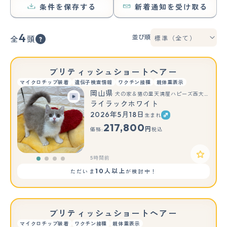
条件を保存する
新着通知を受け取る
4
並び順
全
頭
ブリティッシュショートヘアー
マイクロチップ装着
遺伝子検査情報
ワクチン接種
親体重表示
岡山県
犬の家＆猫の里天満屋ハピーズ西大寺モール店
ライラックホワイト
2026年5月18日
生まれ
217,800
円
価格:
税込
5時間前
10人以上
ただいま
が検討中！
ブリティッシュショートヘアー
マイクロチップ装着
ワクチン接種
親体重表示