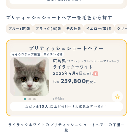
ブリティッシュショートヘアーを毛色から探す
ブルー(青)系
ブラック(黒)系
その他系
イエロー(黄)系
クリーム
ブリティッシュショートヘアー
マイクロチップ装着
ワクチン接種
広島県
ひごペットフレンドリーアルパーク広島店
ライラックホワイト
2026年4月4日
生まれ
もっと見る
239,800
円
価格:
税込
3時間前
10人以上
ただいま
が検討中！人気急上昇中です！
ライラックホワイトのブリティッシュショートヘアーの子猫一
覧