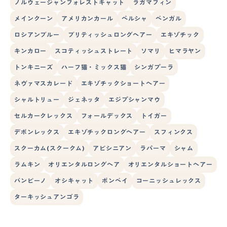
ノルウェージャンフォレストキャット
ラガマフィン
メインクーン
アメリカンカール
ペルシャ
ベンガル
ロシアンブルー
ブリティッシュロングヘアー
エキゾチック
キンカロー
スコティッシュストレート
ソマリ
ヒマラヤン
トンキニーズ
ハーフ猫・ミックス猫
シンガプーラ
ネヴァマスカレード
エキゾチックショートヘアー
シャルトリュー
ジェネッタ
エジプシャンマウ
セルカークレックス
フォールデックス
トイガー
デボンレックス
エキゾチックロングヘアー
スフィンクス
スクーカム(スクークム)
アビシニアン
ラパーマ
シャム
ラムキン
オリエンタルロングヘア
オリエンタルショートヘアー
バンビーノ
オシキャット
ボンベイ
コーニッシュレックス
ターキッシュアンゴラ