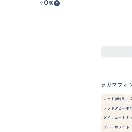
0
全
頭
ラガマフィ
レッド(赤)系
レッドタビーホ
ダイリュートキ
ブルーホワイト