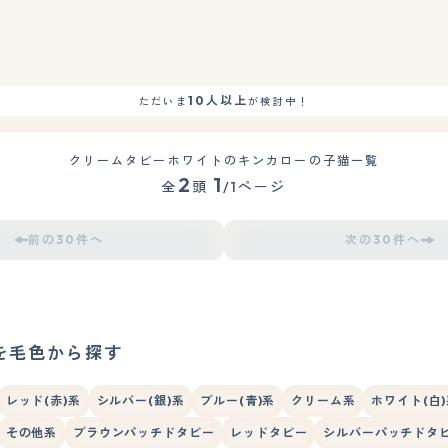
10人以上
ただいま
が検討中！
クリームタビーホワイトのキンカローの子猫一覧
2
1
全
頭
/1ページ
前の30件へ
次の30件へ
を毛色から探す
レッド(赤)系
シルバー(銀)系
ブルー(青)系
クリーム系
ホワイト(白
その他系
ブラウンパッチドタビー
レッドタビー
シルバーパッチドタ