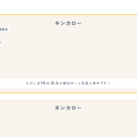
キンカロー
重表示
店
ト
もっと見る
10人以上
ただいま
が検討中！人気急上昇中です！
キンカロー
ト
もっと見る