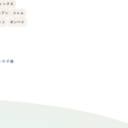
ィンクス
ニアン
シャム
ット
ボンベイ
トの子猫