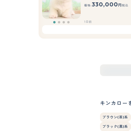
330,000
円
価格:
税込
1日前
キンカロー
ブラウン(茶)系
ブラック(黒)系