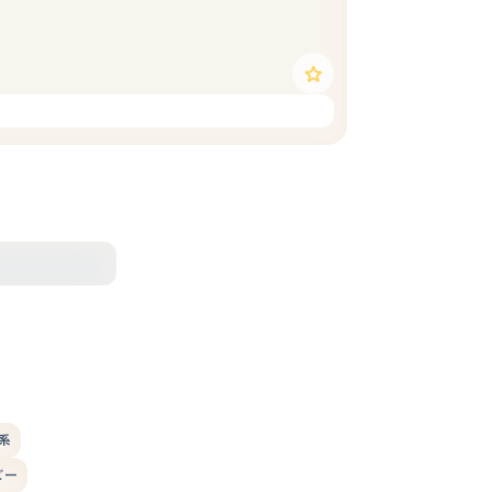
)系
ビー