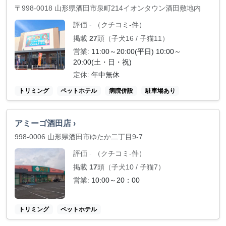
〒998-0018 山形県酒田市泉町214イオンタウン酒田敷地内
評価
（クチコミ-件）
-
掲載
27
頭（子犬16 / 子猫11）
営業:
11:00～20:00(平日) 10:00～
20:00(土・日・祝)
定休:
年中無休
トリミング
ペットホテル
病院併設
駐車場あり
アミーゴ酒田店 ›
998-0006 山形県酒田市ゆたか二丁目9-7
評価
（クチコミ-件）
-
掲載
17
頭（子犬10 / 子猫7）
営業:
10:00～20：00
トリミング
ペットホテル