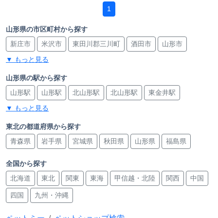
1
山形県の市区町村から探す
新庄市
米沢市
東田川郡三川町
酒田市
山形市
▼ もっと見る
天童市
山形県の駅から探す
山形駅
山形駅
北山形駅
北山形駅
東金井駅
▼ もっと見る
天童南駅
天童駅
天童駅
高擶駅
置賜駅
米沢駅
米沢駅
米沢駅
成島駅
羽前千歳駅
羽前千歳駅
東北の都道府県から探す
青森県
岩手県
宮城県
秋田県
山形県
福島県
楯山駅
南出羽駅
酒田駅
東酒田駅
本楯駅
蔵王駅
西袋駅
余目駅
余目駅
藤島駅
新庄駅
新庄駅
全国から探す
新庄駅
新庄駅
升形駅
南新庄駅
北海道
東北
関東
東海
甲信越・北陸
関西
中国
四国
九州・沖縄