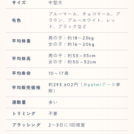
サイズ
中型犬
ブルーマール、チョコマール、ブ
毛色
ラウン、ブルーホワイト、レッ
ド、ブラックなど
男の子：約18〜23kg
平均体重
女の子：約16〜20kg
男の子：約53～55cm
平均体高
女の子：約50～52cm
平均寿命
10～17歳
約293,602円（※
petmiデータ
参
平均販売価格
照）
運動量
多い
トリミング
不要
ブラッシング
2〜3日に1回程度