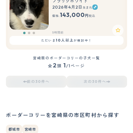
ブラックホワイト
2026年4月2日
生まれ
もっと見る
143,000
円
価格:
税込
5時間前
10人以上
ただいま
が検討中！
宮崎県のボーダーコリーの子犬一覧
2
1
全
頭
/1ページ
前の30件へ
次の30件へ
ボーダーコリーを宮崎県の市区町村から探す
都城市
宮崎市