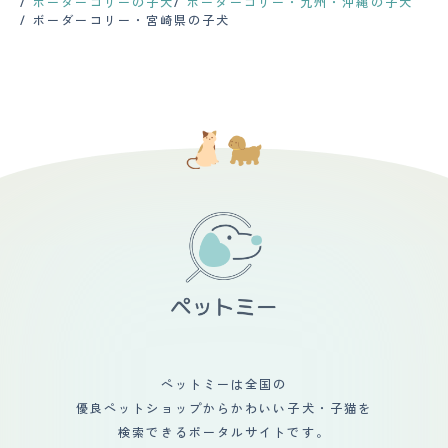
ボーダーコリーの子犬
ボーダーコリー・九州・沖縄の子犬
間側が頑張る必要があると思っています。 【しつけやす
ボーダーコリー・宮崎県の子犬
さ】 ボーダーコリーは賢い犬種と言われているので、し
つけが上手な人の元であれば、物覚えもよくしつけやすい
と思います。 しかし、良くも悪くも賢いので、飼い主側
のしつけ力が足りないと言うことを聞いてくれません。
飼い始めて最初の内はペットスクールに通わせると後の飼
育が楽になると思います。 運動が好きなので朝晩２回30
分程度の散歩＋室内でのボール遊びなどをしています。
【お手入れ】 全体的に毛の長さが長いです。 わきの下や
お尻周り、耳回りなどに特に長い毛が生えてきます。 衛
生のために毎日ブラッシングをしており、１週間に１度く
らいの頻度で自宅でカットをしています。 ブラッシング
をすると不要な毛を除去できるだけでなく、艶やかな毛並
みにもなるのでこまめに行っています。 毎日散歩から帰
ると足とお尻周りをシャワーで洗います。 全身のシャン
プーは１～２週間に一回くらい行っています。 獣医の元
で定期的に健康診断をしていますが、今のところは健康問
題は特にありません。 【鳴き声】 特に鳴き声について気
になることはありません。 たまに、ご近所の犬の鳴き声
に反応するように吠えることがありますが、人間に向かっ
て吠えることなどはありません。 夜間の遠吠えなどもな
ペットミーは全国の
いため、鳴き声については特に気になっていません。
優良ペットショップからかわいい子犬・子猫を
【総評】 運動大好きなやんちゃな子だと思っています。
一緒に飼っている家族の年齢層30代～50代と高めなの
検索できるポータルサイトです。