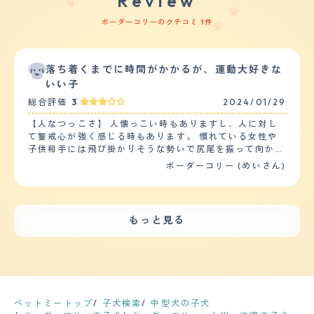
Review
ボーダーコリーのクチコミ 1件
落ち着くまでに時間がかかるが、運動大好きな
いい子
総合評価
3
2024/01/29
【人なつっこさ】 人懐っこい時もありますし、人に対し
て警戒心が強く感じる時もあります。 慣れている女性や
子供相手には飛び掛かりそうな勢いで尻尾を振って向かっ
て行きますが、男性相手だと警戒心が強くなります。 姿
ボーダーコリー (めいさん)
勢を低くして身構えたり、噛みつきそうな態度を取ったり
と人間になついていないような様子を見せることもありま
す。 慣れている人に対しては尻尾を振って嬉しそうにす
り寄ってきます。 マイペースで、好きな人と苦手な人の
もっと見る
差がはっきりしています。 【落ち着き】 落ち着きはあり
ません。 散歩に出かけても、他所の犬とすれ違ったりす
るとすぐに興奮状態になります。 車が近づくと姿勢を低
くして身構えて、すれ違いざまに急に飛び掛かりにいった
りします。 家の中ではボール遊びをねだられることが多
いです。 体力が尽きて満足するまで遊ばないと、ベット
で落ち着いて眠ってくれません。 ３歳～４歳ごろになる
ペットミートップ
子犬検索
中型犬の子犬
とやっと落ち着いてくると聞いているので、それまでは人