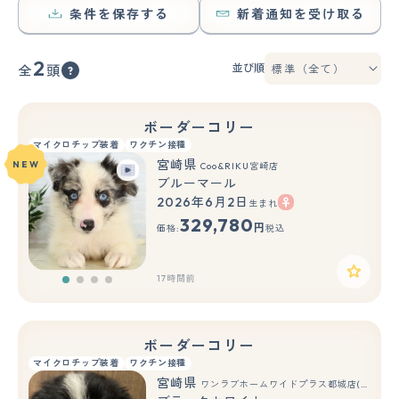
条件を保存する
新着通知を受け取る
2
並び順
全
頭
ボーダーコリー
マイクロチップ装着
ワクチン接種
宮崎県
NEW
Coo&RIKU宮崎店
ブルーマール
2026年6月2日
生まれ
329,780
円
価格:
税込
17時間前
ボーダーコリー
マイクロチップ装着
ワクチン接種
宮崎県
ワンラブホームワイドプラス都城店(FC)