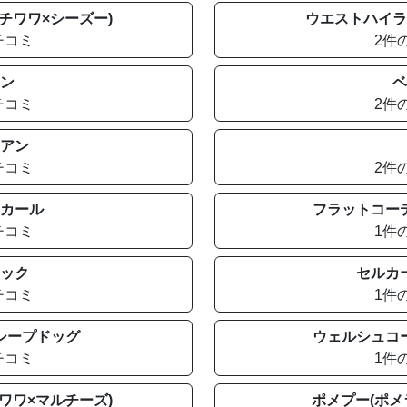
チワワ×シーズー)
ウエストハイラ
チコミ
2件
ン
ベ
チコミ
2件
アン
チコミ
2件
カール
フラットコー
チコミ
1件
ック
セルカ
チコミ
1件
シープドッグ
ウェルシュコ
チコミ
1件
ワワ×マルチーズ)
ポメプー(ポメ