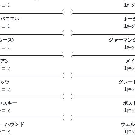
チコミ
1件
パニエル
ボー
チコミ
1件
ムース)
ジャーマン
チコミ
1件
アン
メイ
チコミ
1件
ッツ
グレー
チコミ
1件
ハスキー
ボス
チコミ
1件
ーハウンド
ウェル
チコミ
1件