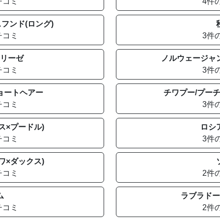
チコミ
4件
フンド(ロング)
チコミ
3件
リーゼ
ノルウェージャ
チコミ
3件
ョートヘアー
チワプー/プーチ
チコミ
3件
ス×プードル)
ロシ
チコミ
3件
ワ×ダックス)
チコミ
2件
ム
ラブラドー
チコミ
2件