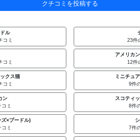
クチコミを投稿する
ドル
チコミ
23
アメリカン
チコミ
12
ックス猫
ミニチュア
チコミ
9件
カン
スコティッ
チコミ
8件
ズ×プードル)
シ
チコミ
7件