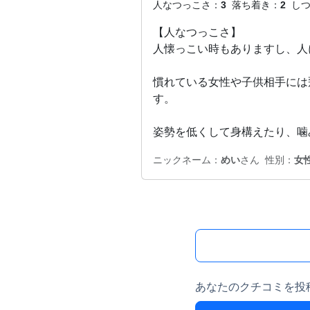
人なつっこさ：
3
落ち着き：
2
し
【人なつっこさ】
人懐っこい時もありますし、人
慣れている女性や子供相手には
す。
姿勢を低くして身構えたり、噛
ニックネーム：
めい
さん
性別：
女
あなたのクチコミを投