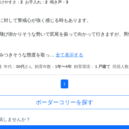
つけやすさ：
2
お手入れ：
2
鳴き声：
3
に対して警戒心が強く感じる時もあります。
飛び掛かりそうな勢いで尻尾を振って向かって行きますが、男
みつきそうな態度を取っ…
全て表示する
性
年代：
30代
さん
飼育年数：
1年〜4年
飼育環境：
１戸建て
同居人数
1
ボーダーコリーを探す
稿しませんか？