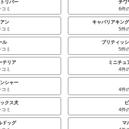
トリバー
チワ
チコミ
6件
アン
キャバリアキング
チコミ
5件
ール
ブリティッシ
チコミ
5件
ーテリア
ミニチュ
チコミ
4件
ンシャー
チコミ
4件
ックス犬
ビ
チコミ
4件
ルドッグ
マ