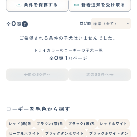
条件を保存する
新着通知を受け取る
0
並び順
全
頭
ご希望される条件の子犬はいませんでした。
トライカラーのコーギーの子犬一覧
0
1
全
頭
/1ページ
前の30件へ
次の30件へ
コーギーを毛色から探す
レッド(赤)系
ブラウン(茶)系
ブラック(黒)系
レッドホワイト
セーブルホワイト
ブラックタンホワイト
ブラックホワイトタン