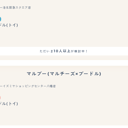
ー洛北阪急スクエア店
もっと見る
ドル(トイ)
10人以上
ただいま
が検討中！
マルプー(マルチーズ×プードル)
ーイズミヤショッピングセンター八幡店
もっと見る
ドル(トイ)