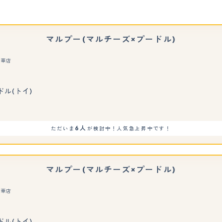
マルプー(マルチーズ×プードル)
精華店
ドル(トイ)
6人
ただいま
が検討中！人気急上昇中です！
マルプー(マルチーズ×プードル)
精華店
もっと見る
ドル(トイ)