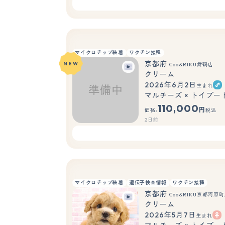
マイクロチップ装着
ワクチン接種
京都府
NEW
Coo&RIKU舞鶴店
クリーム
2026年6月2日
生まれ
マルチーズ × トイプー
110,000
円
価格:
税込
2日前
マイクロチップ装着
遺伝子検査情報
ワクチン接種
京都府
Coo&RIKU京都河原
クリーム
2026年5月7日
生まれ