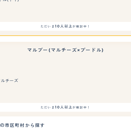
10人以上
ただいま
が検討中！
マルプー(マルチーズ×プードル)
もっと見る
 マルチーズ
10人以上
ただいま
が検討中！
府の市区町村から探す