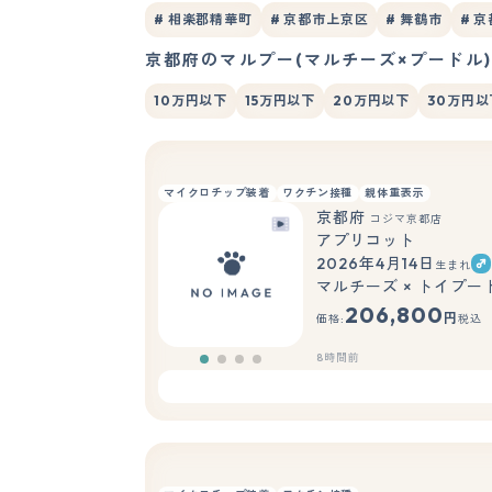
# 相楽郡精華町
# 京都市上京区
# 舞鶴市
# 
京都府のマルプー(マルチーズ×プードル
10万円以下
15万円以下
20万円以下
30万円以
マイクロチップ装着
ワクチン接種
親体重表示
京都府
コジマ京都店
アプリコット
2026年4月14日
生まれ
マルチーズ × トイプー
206,800
円
価格:
税込
8時間前