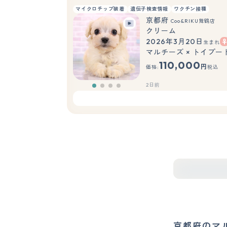
マイクロチップ装着
遺伝子検査情報
ワクチン接種
京都府
Coo&RIKU舞鶴店
クリーム
2026年3月20日
生まれ
マルチーズ × トイプー
110,000
円
価格:
税込
2日前
京都府のマ