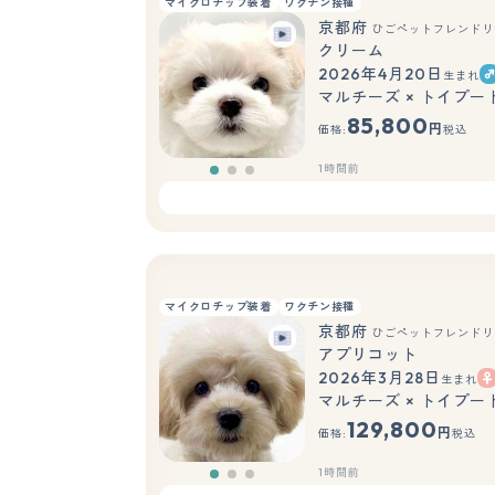
マイクロチップ装着
ワクチン接種
京都府
ひごペットフレンドリ
クリーム
2026年4月20日
生まれ
マルチーズ × トイプー
85,800
円
価格:
税込
1時間前
マイクロチップ装着
ワクチン接種
京都府
ひごペットフレンドリ
アプリコット
2026年3月28日
生まれ
マルチーズ × トイプー
129,800
円
価格:
税込
1時間前