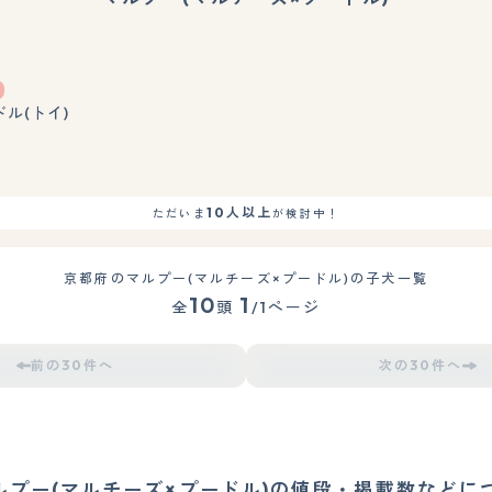
もっと見る
ドル(トイ)
10人以上
ただいま
が検討中！
京都府のマルプー(マルチーズ×プードル)の子犬一覧
10
1
全
頭
/1ページ
前の30件へ
次の30件へ
ルプー(マルチーズ×プードル)の値段・掲載数などに