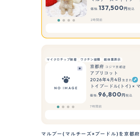
137,500
円
価格:
税込
2時間前
マイクロチップ装着
ワクチン接種
親体重表示
京都府
コジマ京都店
アプリコット
2026年4月4日
生まれ
トイプードル(トイ) ×
96,800
円
価格:
税込
7時間前
マルプー(マルチーズ×プードル)を京都