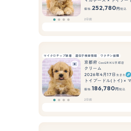
マルチーズ × トイプー
252,780
円
価格:
税込
2日前
マイクロチップ装着
遺伝子検査情報
ワクチン接種
京都府
Coo&RIKU京都店
クリーム
2026年4月17日
生まれ
トイプードル(トイ) ×
186,780
円
価格:
税込
2日前