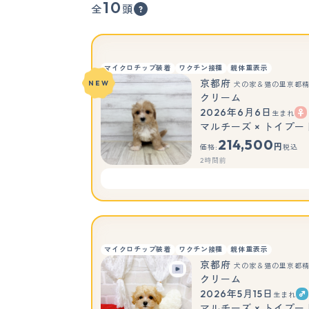
10
全
頭
マイクロチップ装着
ワクチン接種
親体重表示
京都府
NEW
犬の家＆猫の里京都
クリーム
2026年6月6日
生まれ
マルチーズ × トイプー
214,500
円
価格:
税込
2時間前
マイクロチップ装着
ワクチン接種
親体重表示
京都府
犬の家＆猫の里京都
クリーム
2026年5月15日
生まれ
マルチーズ × トイプー