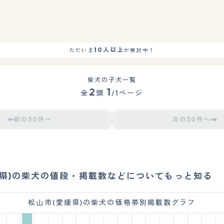
10人以上
ただいま
が検討中！
柴犬の子犬一覧
2
1
全
頭
/1ページ
前の30件へ
次の30件へ
媛県)の柴犬の値段・掲載数などについてもっと知る
松山市(愛媛県)の柴犬の価格帯別掲載数グラフ