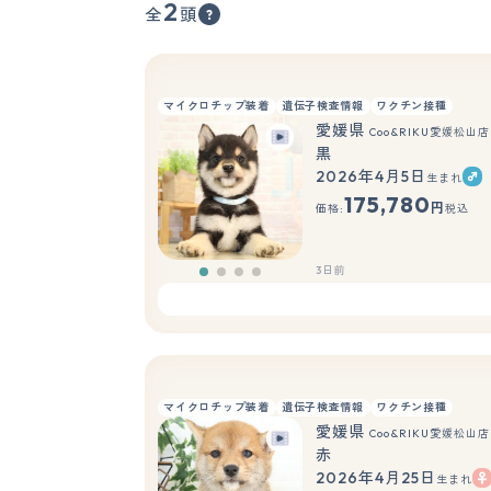
2
全
頭
マイクロチップ装着
遺伝子検査情報
ワクチン接種
愛媛県
Coo&RIKU愛媛松山店
黒
2026年4月5日
生まれ
175,780
円
価格:
税込
3日前
マイクロチップ装着
遺伝子検査情報
ワクチン接種
愛媛県
Coo&RIKU愛媛松山店
赤
2026年4月25日
生まれ