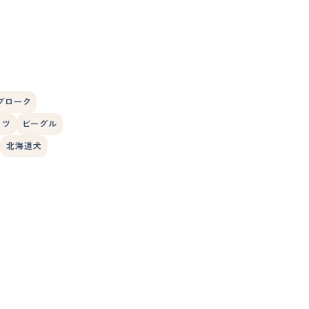
ブローク
ッツ
ビーグル
北海道犬