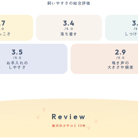
飼いやすさの総合評価
.7
3.4
3
5.0
/5.0
/5
っこさ
落ち着き
しつけ
3.5
2.9
/5.0
/5.0
お手入れの
鳴き声の
しやすさ
大きさや頻度
Review
柴犬のクチコミ 17件