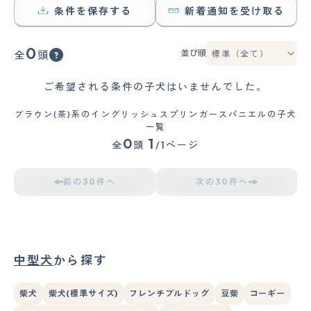
条件を保存する
新着通知を受け取る
0
並び順
全
頭
ご希望される条件の子犬はいませんでした。
ブラウン(茶)系のイングリッシュスプリンガースパニエルの子犬
一覧
0
1
全
頭
/1ページ
前の30件へ
次の30件へ
中型犬
から探す
柴犬
柴犬(標準サイズ)
フレンチブルドッグ
豆柴
コーギー