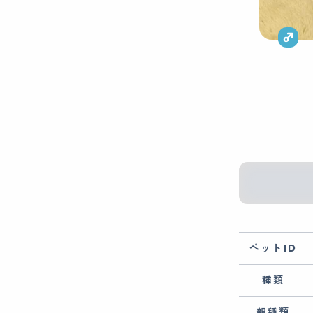
ペットID
種類
親種類