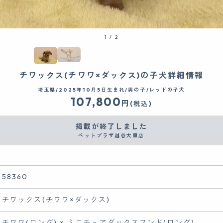
1
/
2
チワックス(チワワ×ダックス)の子犬詳細情報
埼玉県/2025年10月5日生まれ/男の子/レッドの子犬
107,800
円
(税込)
掲載が終了しました
ペットプラザ越谷大里店
58360
チワックス(チワワ×ダックス)
チワワ(ロング) × ミニチュアダックスフンド(ロング)