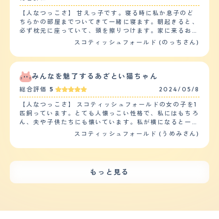
の中は掃除が大変です。猫は自分で毛繕いをするのでその
寝たりしてゆっくりしている。 ・頻繁に鳴いたりせず、
【人なつっこさ】 甘えっ子です。寝る時に私か息子のど
時に抜けた毛がフローリングの床にたくさん落ちます。で
キャットタワーや窓際などのお気に入りの場所で落ち着い
ちらかの部屋までついてきて一緒に寝ます。朝起きると、
すので1日に何度も掃除をしなければなりません。エサに
ている。 【しつけやすさ】 ・トイレなどのしつけは特に
必ず枕元に座っていて、頭を擦りつけます。家に来るお客
よってはお腹を壊してしまう事が多いのでうんちを見てあ
訓練することなく、自分で覚えて行うことができた。 ・
様にも遠慮なく擦り寄ってくるので、お客様を部屋に入れ
まり水っぽいエサは避けています。固形のエサもミックス
スコティッシュフォールド (のっちさん)
家の中で走り回っているのでそれが運動になっている。
る時に必ず猫アレルギーの有無を聞かなければなりませ
して与えるようにしてその子にあったブランドのご飯を作
・太らないように食事の量を調整したり、太りづらいキャ
ん。お客様の膝の上で眠ってしまったり、甘えてゴロゴロ
ってあげるようにしています。 【鳴き声】 鳴き声が大き
ットフードを与えたりするようにして工夫している。
と喉を鳴らすのは日常茶飯事です。膝に乗せてもらえる
くて困っています。家がマンションなので隣近所から苦情
【お手入れ】 ・長毛種なので抜け毛や毛の手入れが特に
と、あとはなすがままになります。息子のお友達がしつこ
がくるのではないかと思っています。特に夜中遅くに鳴き
みんなを魅了するあざとい猫ちゃん
大変である。自分でカットをしているが、カットされるの
く触っても我慢しています。とにかくひとが大好きです。
続けてしまう事があるのでなるべく何度も起きて気を紛ら
が嫌いなので限界があり、動物病院などで半年に1度くら
総合評価
5
2024/05/8
【落ち着き】 落ち着いたネコだと思います。メスだから
わせて遊ばせたりして 鳴かせないようにしています。
いの頻度で切ってもらっている。こだわりは特になく、顔
かもしれませんが、大騒ぎしません。特筆すべきは、ほと
【総評】 ペットを迎い入れた事で家族の会話が増えまし
【人なつっこさ】 スコティッシュフォールドの女の子を1
周りだけ残してもらって、体は全体的に邪魔にならないよ
んど鳴かないことです。大きな声で鳴いたことがありませ
た。いつも一緒に居るので家族が増えましたし家の雰囲気
匹飼っています。とても人懐っこい性格で、私にはもちろ
うに短く切っていただいている。 ・シャンプーなども嫌
ん。かと言ってじゃれないわけでもなく、大好きなネズミ
も明るくなった気がします。２匹のニャンコが居ますが第
ん、夫や子供たちにも懐いています。私が横になると一緒
がるので、カットのタイミングで一緒にしてもらってい
のおもちゃで遊んでいることもあります。 【しつけやす
一印象は可愛いにつきます。迎い入れですが来る前にしっ
にお腹の上に乗ってきたり、移動するとずっと着いてきた
る。ブラッシングは定期的に手が空いているときに自分で
スコティッシュフォールド (うめみさん)
さ】 ペットショップから初めて我が家にきた時から、お
かり何が必要か調べてペットショップに相談しに行ったり
りします。下の子はまだ赤ちゃんですが、赤ちゃんに寄り
している。 【鳴き声】 低くて落ち着いた鳴き声で、特に
トイレのそそうをしたことがありません。ペットショップ
しました。実際に一緒に暮らしてからも必要な物は増えて
添ってくれたりもします。他のペットは飼っていません
耳障りに感じることはない。泣く頻度については、特段多
で使っていたネコ砂の一部をいただいて家のネコトイレの
行くので金銭面では始めはお金がかかりましたが 始めだ
が、多頭飼いに向いてない子も中にはいるので、これから
いわけでもなく、ご飯の時なども、大きな声で鳴く訳でも
砂に混ぜただけですが、その日のうちにトイレの場所を覚
けなので大丈夫でした。２匹とも性格は違いますがとても
先も多頭飼いは予定していないです。いま飼っている子に
なく可愛らしい甘えた声ですり寄りながら、鳴くのでとて
もっと見る
えてくれました。 【お手入れ】 アメショーとのかけあわ
可愛い家族になりました。
たくさん愛情注いで一緒にこれからも暮らしていきます！
も可愛らしい。 【総評】 ・スコティッシュフォールドは
せのスコティッシュフォールドなので短毛種ですが、換毛
【落ち着き】 日向ぼっこをしたり、好きな毛布の上でゆ
垂れ耳とくりくりの可愛らしいお目目が印象的で、ペット
期にはすごい量の毛が抜けます。春から夏にかけて、毎日
ったりお腹を出して寝ていたり、好きなポジションで私た
ショップで一目惚れしてお迎えをしました。可愛いらしい
ブラッシングして換毛のお手伝いをしないと、自分で舐め
ちを観察したり、小さい子供たちに対しても、落ち着いて
見た目と、好奇心旺盛だけど落ち着いた鳴き声のギャップ
て飲み込んだ毛束を吐いてしまいます。吐く時に苦しそう
接してくれます。日頃から本当にのんびり屋さんで落ち着
のたまらないです。 ・長毛種なので抜け毛の時期などは
だし、掃除も大変なのでなるべく吐かなくて済むようにブ
いているなと感じます。 【しつけやすさ】 犬と違って猫