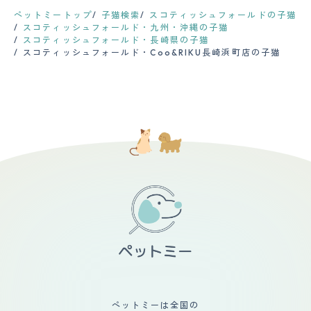
大変で、部屋や服が毛だらけになるので、お手入れなどを
ラッシングは欠かせません。さらに、爪を気になってきた
はそんなに"しつけ"の訓練は必要ないと思いますが、私が
気にする方はよく考えた方が良いかもしれません。また、
ペットミートップ
子猫検索
スコティッシュフォールドの子猫
時にカットしています。爪切りが嫌いな子なので、またた
飼っている猫ちゃんには、トイレトレーニングをしまし
毛のカットやブラッシングも定期的に行ってあげないと、
スコティッシュフォールド・九州・沖縄の子猫
びで気をそらして、ささっと切るのが我が家流です。
た。その結果、飼ってから1度もトイレ以外のところで、
毛玉なども飲み込んでしまうので大変です。
スコティッシュフォールド・長崎県の子猫
【鳴き声】 前述しましたとおり、ほとんど鳴きません。
粗相をしたことがありません！子猫の時からトイレトレー
スコティッシュフォールド・Coo&RIKU長崎浜町店の子猫
ご飯の時に「食べる？」と声をかけると、小さく甲高い声
ニングをして正解だと思いました。 【お手入れ】 私が飼
で一声鳴きます。朝にキャットタワーからそとを見ていた
っているスコティッシュフォールドの猫ちゃんは、毛が短
時に、小鳥がさえずりながら近くの電線にとまっている
いですが、毛を整える為に毎日ブラッシングはしていま
と、短くニャ、ニャと呟くように鳴いたりします。 【総
す。毎日ブラッシングしているので抜け毛で悩んだことは
評】 スコティッシュフォールドはとても大柄になると言
あまりないです。シャンプーは数ヶ月に1回といったとこ
われていますが、我が家の猫は3キロですので小柄です。
ろです。目ヤニは出てる時に、耳は毎日耳用ウェットシー
とても人懐こく愛嬌があります。家に来るお客様がネコ好
トで拭いています。ですがそんなに溜まるものでもないの
きだったりすると、必ず可愛がってくれます。人が大好き
で念の為といったところです。健康的にも特に問題はない
なので夜家族が寝る時は私が息子と一緒に寝ます。冬場は
ので、なんの心配もなく生活を送っています。 【鳴き
布団の中にいつしよに入りますが、夏場は枕元に寝ていま
声】 鳴き声はとても可愛く、高い声で鳴きます。その時
す。寝ている時でさえも癒されています。先住猫が亡くな
によって鳴き方が違うところまた良いですね。｢ニャー｣
り心にポッカリ穴が空いていた私たち家族のもとにきてく
だったり｢クゥン｣と甘えてるような鳴き方だったり、嫌
れたことに感謝しかありません。
な時に出すような｢ニャ！｣と短めの鳴き方だったりと
様々です。 【総評】 私が飼っている猫ちゃんの気に入っ
ているところは、お顔はもちろん、模様、鳴き声、性格、
フォルム、たくさんあります。第一印象は"守ってあげた
くなるような可愛さ"でした。迎え入れに関しては、猫に
携わるお仕事を当時していた為、特に不安はありませんで
した。猫ちゃんも寒いかな？暑いかな？と自分たちだけで
はなく、猫ちゃんのことも考えながら生活しています。小
ペットミーは全国の