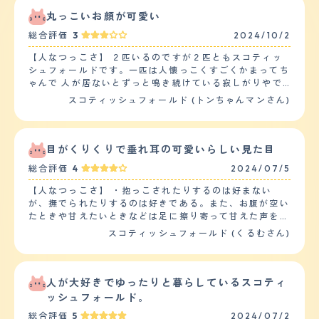
丸っこいお顔が可愛い
総合評価
3
2024/10/2
【人なつっこさ】 ２匹いるのですが２匹ともスコティッ
シュフォールドです。一匹は人懐っこくすごくかまってち
ゃんで 人が居ないとずっと鳴き続けている寂しがりやで
す。頭を撫でてあげると喜び社交的な性格なようです。も
スコティッシュフォールド (トンちゃんマンさん)
う一匹はマイペースで行動もゆっくりで、ほとんど鳴く事
もなく静かで大人しい性格です。抱っこなども嫌がって1
人でいたいから放っておいて欲しいという感じです。エサ
が欲しい時だけ擦り寄ってきますが普段は人に近づく事も
目がくりくりで垂れ耳の可愛いらしい見た目
しません。同じ種類の猫でも全然性格が違うもんだなぁと
総合評価
4
2024/07/5
思っています。 【落ち着き】 ２匹のうちの１匹は落ち着
きがなくいつも人に甘えていたいみたいです。エサや水が
【人なつっこさ】 ・抱っこされたりするのは好まない
充分にあっても起きている間は人にかまっていて欲しい子
が、撫でられたりするのは好きである。また、お腹が空い
です。とても運動も激しく走り回って遊びたがって飼い主
たときや甘えたいときなどは足に擦り寄って甘えた声を出
の方が疲れてしまうくらい落ち着きがないです。 【しつ
すなど人懐っこい部分もある。 ・新参猫に対して、最初
スコティッシュフォールド (くるむさん)
けやすさ】 トイレのしつけはあまり失敗はなく覚えまし
は警戒してちょっかいを出していたが、しばらくして心を
た。ただトイレが汚れていると他の所でしてしまうので常
開くと新参猫の体を舐めてあげたり、そばで寝たりなど、
にトイレが綺麗かチェックが必要になります。特に訓練な
面倒見の良い部分もある。 ・好奇心が旺盛で小さなこと
どはしていません 運動は家の中を走ってるのとキャット
でも興味津々で駆け寄り様子を伺っている。おもちゃなど
人が大好きでゆったりと暮らしているスコティ
タワーの上り下りでかなりの運動をしています。 【お手
などで戯れたりするのも好きである。 【落ち着き】 ・他
ッシュフォールド。
入れ】 毛は長めなのでいつも自宅でブラッシングをして
の猫と遊ぶときはじゃれあったり、追いかけ回したりして
いますが抜け毛が多いです。毛がふわふわの毛なので部屋
総合評価
5
2024/07/2
遊んでいるが、基本的には落ち着いた性格で、外をみたり