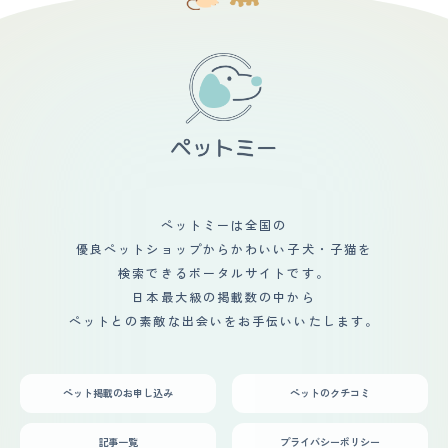
り、ドライフードよりウェットフードにしたりして気を付
を飼うのは初めてだったので、うまくいくか大いに心配し
けています。 【鳴き声】 すこし低めの声ですが、ふだん
た。 お迎えした当時はとにかく嬉しくて、仕事から帰る
からあまり大きくはありません。無駄に泣いたりして煩い
のも楽しみ。毎日猫と暮らせるのは幸せだった。旅行に気
ということもありません。甘えるときに小さい声ですこし
軽に行けなくなったのは少し残念。 妻と二人暮らしだっ
連続して鳴き続けますが、それ以外ではめったにたくさん
たので、もしこの猫がいなかったら夫婦仲が今頃ヤバかっ
鳴くことはありません。 【総評】 とても賢くて、家族の
たのではないか（離婚）、とよく話します。
ことをよく見ている猫だと思います。甘えん坊なのに、家
族のことをいちばんに助けてくれようとするところがとて
も可愛いです。出会いは、ペットショップですがらほんと
うは違う猫を飼いに行ったところ、うちの猫がひょっこり
顔を出して一目惚れしました。迎え入れしてからは、猫を
中心にした生活になりました。喧嘩をしていたら、なにか
やらかしてくれて気が猫にいき、喧嘩が中断なんてよくあ
ペットミーは全国の
ります。喧嘩をすることも減った気がします。
優良ペットショップからかわいい子犬・子猫を
検索できるポータルサイトです。
日本最大級の掲載数の中から
ペットとの素敵な出会いをお手伝いいたします。
ペット掲載のお申し込み
ペットのクチコミ
記事一覧
プライバシーポリシー