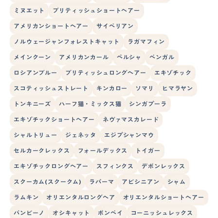
ミヌエット
ブリティッシュショートヘアー
アメリカンショートヘアー
サイベリアン
ノルウェージャンフォレストキャット
ラガマフィン
メインクーン
アメリカンカール
ペルシャ
ベンガル
ロシアンブルー
ブリティッシュロングヘアー
エキゾチック
スコティッシュストレート
キンカロー
ソマリ
ヒマラヤン
トンキニーズ
ハーフ猫・ミックス猫
シンガプーラ
エキゾチックショートヘアー
ネヴァマスカレード
シャルトリュー
ジェネッタ
エジプシャンマウ
セルカークレックス
フォールデックス
トイガー
エキゾチックロングヘアー
スフィンクス
デボンレックス
スクーカム(スクークム)
ラパーマ
アビシニアン
シャム
ラムキン
オリエンタルロングヘア
オリエンタルショートヘアー
バンビーノ
オシキャット
ボンベイ
コーニッシュレックス