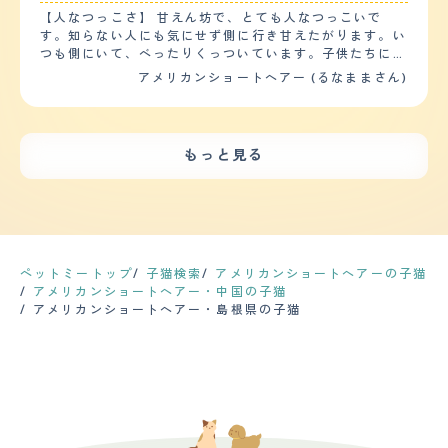
くちゃ嫌いというわけでもないので、近寄って嫌がらない
どこに行くにも付いてきて「護衛」をしてくれるのがとて
トイレの前後に全速力で疾走し、鳴き声が大きくなりま
【人なつっこさ】 甘えん坊で、とても人なつっこいで
ときは軽くブラッシングをしてあげる程度です。アメショ
も嬉しい。 冬は私の膝の上に来る事が多く、ゴロゴロ喉
す。日に数度、何かを要求する時もまとわりついてきて諦
す。知らない人にも気にせず側に行き甘えたがります。い
なのでそれほど毛も長くないので良い点だと思います。今
を鳴らしながらヨダレを垂らし、全身で喜びを表現してく
めることがありません。 【しつけやすさ】 猫なのでしつ
つも側にいて、べったりくっついています。子供たちに
まで体調に問題があった事は一度もありません。せいぜ
れるので、更に可愛がりたくなる。 朝も毎日同じ時間
けらしいしつけは訓練した覚えがありません。トイレの場
は、自分が年上と思っているのか、どちらかというと母親
い、便通だけ気をつけて様子をみて餌や水分を上げている
アメリカンショートヘアー (るなままさん)
に、私の頬をペチペチ叩いて起こしに来てくれるので、規
所さえ自分で認識すれば、後は自分で勝手に用を足しま
目線で一緒にいます。子供たちの側にいながら、見守り寄
という感じです。目もいまのところ目ヤニなど起きておら
則正しい生活ができるようになった。 この子を迎えてか
す。家の中だけで飼育していますが、起きている時、日に
り添っている感じで、子供から嫌なことをされてもむやみ
ず健康体そのものの猫ちゃんで助かっています。 【鳴き
ら、子供が人や動物に優しく接するようになり、「思いや
３?４度、勝手に走り回ります。おもちゃなどで遊ぶ時間
に手を出したり怒りません。めったに人間に爪を立てず、
声】 全然、うるさくありません。せいぜい、餌の時間が
りの大切さ」を学べるきっかけとなった。
は毎日３０分ほど必要です。 【お手入れ】 短毛種でさわ
弱いものには怪我をさせないので優しい性格なんだと思っ
近づいてきてお腹が空いてくるとミャーミャー鳴いて催促
もっと見る
り心地はさらさらしています。年に２度換毛期がやってく
ています。 【落ち着き】 とても落ち着いています。すこ
してくるくらいですが、全くの不快感もないレベルです。
るので、ブラッシングをします。結構な量の抜け毛が起こ
し一呼吸おいて物事をみている感じです。感情だけで動く
時間になり餌をやれば、今までのはなんだったのかという
るので、ブラッシングしないと、自分で毛づくろいを始め
のは鳥などをみて狩りモードに入るときくらいかなと思い
くらいシラッと過ごしています。 【総評】 初めての飼い
て、嘔吐することが多くなります。シャンプーとカットは
ます。よく周りのことをみています。歳を重ねてより落ち
猫でしたが、性格が優しく穏やかなのでとても飼いやすい
今まで一度もしたことがありません。爪が鋭く伸びるの
着いてきました。 【しつけやすさ】 しつけしやすいと思
です。しかし、逆にあまり慣れ慣れしく関わろうとすると
で、たまにカットする必要があります。猫特有の腎臓や膀
います。アメリカンショートヘアーは賢いほうの種類だと
鬱陶しがり攻撃や逃げられます。軽いタッチの距離感でベ
胱に関する病気が心配です。急性膀胱炎になったことがあ
思います。よく周りを見ていますし、相手を信頼すればそ
タベタし過ぎずお互いが干渉し過ぎず好きなことをやって
ペットミートップ
子猫検索
アメリカンショートヘアーの子猫
り、今でもたまに頻尿を起こします。年に一度健康診断を
の人に忠実になる気がします。厳しく叱ったりするのでは
いるくらいが良いみたいです。私とすれば、もっと触った
アメリカンショートヘアー・中国の子猫
兼ねて、ワクチン接種に連れていきます。 【鳴き声】 ほ
なく、淡々としつけをすることでスムーズに身に付きま
り可愛がりたいのですがそれがだめなようです。ライトタ
アメリカンショートヘアー・島根県の子猫
ぼ１日寝て過ごすのであまり鳴きません。 通常の鳴き声
す。 【お手入れ】 毛は短毛というかいわゆる普通の猫の
ッチが好きなあっさり女子猫といった印象です。手が掛か
も非常に小さく、控えめです。去勢手術しているので発情
毛の長さです。キレイ好きで、よく身体を舐めているから
らず、つかず離れずでとても良い子です。
期特有の鳴き声はありません。 しかし、朝起きた時とか
か、気はつやつやしています。シャンプーは週に一回で
まって欲しい時、要求の鳴き声が結構大きくなります。
す。ブラッシングは毎日しています。生えかわりの時期に
【総評】 時々面倒くさいけど、ほぼ手がかからない。甘
なると、あり得ないくらい抜けますが、だいたいの猫はそ
えん坊でわがまま。思ったより表情と感情が豊かで、まる
うかなと思います。健康問題は、結石ができやすいみたい
で人間のよう。寝ているだけで可愛い。 販売イベント
なので、水分が少なくならないように気をつけてあげた
で、なんだかつまらなさそうにしていたのが印象的。 猫