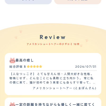
Review
アメリカンショートヘアーのクチコミ 12件
最高の癒し
総合評価
5
2024/07/31
【人なつっこさ】 とても甘えん坊・人間大好きな性格。
物怖じせず、どんなことにも勇敢に立ち向かう。 常に私
の側に来て、猫が初めて会う来客にも自らすり寄って、来
客を歓迎する。 人間が大好きなので、窓の外にガス作業
アメリカンショートヘアー (とまぽんさん)
員が来ると鳴いて「遊ぼう」アピールをする。 寝る時は
私の頭の横や足の間でお腹を上にしながら爆睡している。
幼い子供たちと一緒に走ったりして遊び相手になったり、
多少乱暴に扱われてもじっと我慢をしてすぐに攻撃仕返す
一定の距離を持ちながらも優しく一緒に居てく