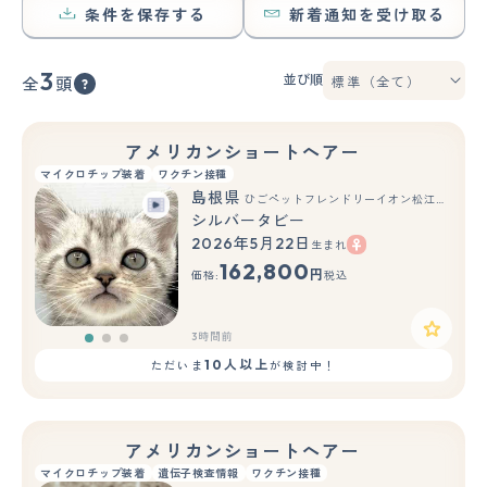
条件を保存する
新着通知を受け取る
3
並び順
全
頭
アメリカンショートヘアー
マイクロチップ装着
ワクチン接種
島根県
ひごペットフレンドリーイオン松江ショッピングセンター店
シルバータビー
2026年5月22日
生まれ
もっと見る
162,800
円
価格:
税込
3時間前
10人以上
ただいま
が検討中！
アメリカンショートヘアー
マイクロチップ装着
遺伝子検査情報
ワクチン接種