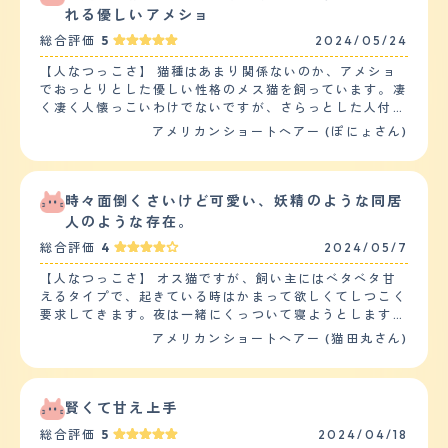
事がない。 【落ち着き】 基本、窓辺かソファーに横にな
れる優しいアメショ
っており、騒がしい！と感じる事が全くない。 時々走り
総合評価
5
2024/05/24
回るが、普段はゆっくり家の中を散策し、満足するとお気
に入りスポットで横になっている。 突然暴れて物を落と
【人なつっこさ】 猫種はあまり関係ないのか、アメショ
す事も一度もなく、常に大人しい。 【しつけやすさ】 お
でおっとりとした優しい性格のメス猫を飼っています。凄
やつを与える際に「トン(おてのような)」を教えたら、数
く凄く人懐っこいわけでないですが、さらっとした人付き
日で覚えてくれ、おやつを見るとこちらから何も言わなく
合いでおしとやかです。よほどうるさいとか騒ぐとかなけ
アメリカンショートヘアー (ぽにょさん)
てもトンをしてくれる。 爪切りがとても苦手で、子猫の
れば、軽く誰とでも触れ合える人懐っこさはあります。し
頃は病院で切ってもらっていたが、一才を過ぎてから「爪
かし、あまりデレデレでなくあくまで軽く触れ合う程度で
切りをするとおやつがもらえる」と理解してくれたので、
す。慣れ慣れしくされると鬱陶しそうにして、しまいに怒
すんなりと爪を切らせてくれる。 【お手入れ】 猫なので
るか逃げてしまいます。人なつっこさは中のちょっと上く
時々面倒くさいけど可愛い、妖精のような同居
やはり抜け毛は通年ゴッソリとすごいですが、短毛種なの
らいでしょうか。 【落ち着き】 落ち着きはかなりぴか一
人のような存在。
でシャンプーの必要がなく、目やにもほとんど出ないので
です。これは猫種というより完全にこの猫の性格です。常
あまりお手入れをする必要がなく楽。 ブラッシングは３
総合評価
4
2024/05/7
におっとりとしており、逆にあまり騒いでいるところをみ
日に一回ほどで、頻繁に行う必要がない。 一度血尿が出
たことがありません。たまに用を足した後にハイになるく
てしまい受診したところ「ストルバイト尿症」にかかって
【人なつっこさ】 オス猫ですが、飼い主にはベタベタ甘
らいで、それ以外はマイペースにひっそりとのんびりして
しまい、獣医師に相談した結果、小麦などが体質に合わな
えるタイプで、起きている時はかまって欲しくてしつこく
います。 【しつけやすさ】 しつけやすさもさほど困るこ
いので治療食を与えている。 去勢手術を行った事や、ア
要求してきます。夜は一緒にくっついて寝ようとします。
とはありません。ただ、他の猫ちゃんも同じだと思います
メリカンショートヘアの元の体質により、体重が増えやす
反面、けっこうな人見知りです。知らない人が触ると怒っ
アメリカンショートヘアー (猫田丸さん)
が爪切りは機嫌が良くないと難しいものですね。トイレも
い。 【鳴き声】 時々控えめに「ニャー」と鳴いたり、私
て、時おり手が出ます。しかし、何故か女の人には自分か
きちんと済ますし、部屋中を引っ掻きまくるというわけで
を探して「ナォーン」と鳴くが、ほとんど鳴くことがな
ら近づいていきます。動物病院に連れて行くと、他の動物
もないので、猫のなかでは飼いやすい方です。猫なのでし
い。 餌の時間が近付くと鳴いて「もうすぐご飯の時間だ
に威嚇行動を示します。つまり動物でも人でも、飼い主以
つけはありませんが、爪だけできるだけ伸びすぎないよう
よ！」と教えてくれる。 目が合ったり、突然触れたりす
外の生物とはまったく相性というものがないと思われま
賢くて甘え上手
タイミングを見て切っています。 【お手入れ】 あまりブ
ると「んん～？」と鳴いて近づいてくる。 【総評】 甘え
す。 【落ち着き】 日中のほとんどを寝て過ごすのであま
ラッシングがそれほど好きな性格ではありません。めちゃ
総合評価
5
2024/04/18
ん坊なので、常に側に来てくれたり、トイレや寝室など、
り手がかかりません。しかし、朝起きた時と、遊ぶ時間、