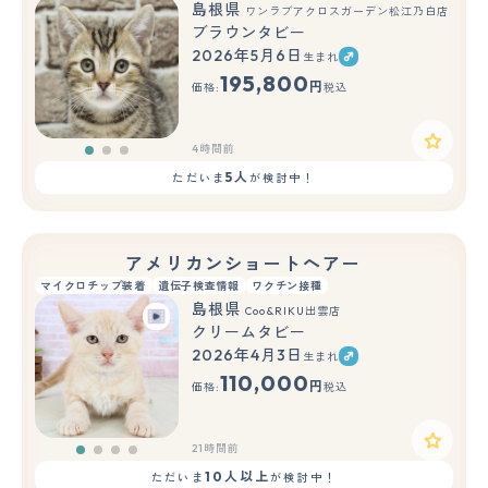
島根県
ワンラブアクロスガーデン松江乃白店
ブラウンタビー
2026年5月6日
生まれ
もっと見る
195,800
円
価格:
税込
4時間前
5人
ただいま
が検討中！
アメリカンショートヘアー
マイクロチップ装着
遺伝子検査情報
ワクチン接種
島根県
Coo&RIKU出雲店
クリームタビー
2026年4月3日
生まれ
110,000
円
価格:
税込
21時間前
10人以上
ただいま
が検討中！