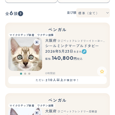
6
並び順
全
頭
ベンガル
マイクロチップ装着
ワクチン接種
大阪府
ひごペットフレンドリーイトーヨーカドー津久野店
シールミンクマーブルドタビー
2026年5月23日
生まれ
もっと見る
140,800
円
価格:
税込
0時間前
10人以上
ただいま
が検討中！
ベンガル
マイクロチップ装着
ワクチン接種
大阪府
ひごペットフレンドリー瓜破店