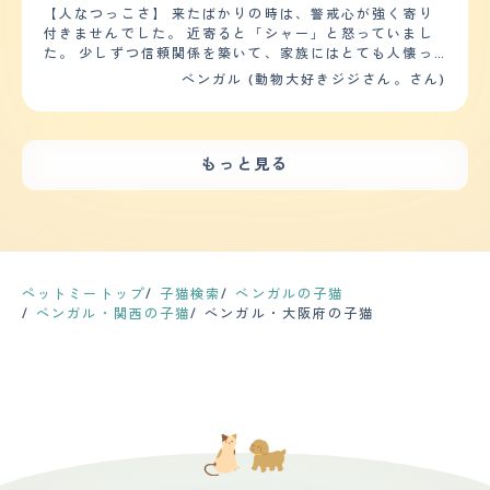
はフミフミしている甘えん坊です。ベンガルの男の子は猫
【人なつっこさ】 来たばかりの時は、警戒心が強く寄り
の中でも甘えたになる子が多いいそうです。 【落ち着
付きませんでした。 近寄ると「シャー」と怒っていまし
き】 子猫なのでまだまだ元気ですが、一日の大半は寝て
た。 少しずつ信頼関係を築いて、家族にはとても人懐っ
いて静かで落ち着いていますが、うんちと、おしっこの前
こい子になりました。 来客時は、押し入れやキャットウ
ベンガル (動物大好きジジさん。さん)
はリビングを何往復もダッシュしてとても元気です。用を
ォークの隅の方に隠れてしまいます。 子供は来たことが
足す前と、朝起きた後は、落ち着きはなくおもちゃを持っ
無いのでわかりませんが、家族以外は警戒心が強く出てき
ただけで犬のよう笑顔でに走ってきます。遊んでほしいと
ません。 専用のキャットウォーク（室内＋屋外）を行っ
きは、遊んで！！とよく鳴くのでまったりと落ち着いた性
たり来たりして、慣れた近所の人とも会話をしています。
もっと見る
格ではないと思います。ベンガルは運動量がとても多い猫
慣れれば人懐っこいのかもしれません。 野良猫が多く、
種なのでいっぱい遊びたい方やお子さんがいるご家庭にお
外部のキャットウォークから眺めています。 【落ち着
すすめです。 【しつけやすさ】 猫は決まったところでし
き】 避妊手術をするつもりはありませんでしたが、初め
かトイレをしないので、お家に迎え入れた際にその前まで
ての発情期の時に手術をすることに決めました。 手術後
使っていた猫砂を少し分けてもらってトイレにその砂を入
はずいぶん落ち着いたと思います。 外の野良猫の声を聞
れておくだけでトイレの場所は間違えません。なので、猫
いても、家族と寛いでいれば外に出ることもなく、まった
はトイレのしつけはいりません。 猫はしつけができない
りしています。 個体的にはおとなしい方なのかもしれま
ペットミートップ
子猫検索
ベンガルの子猫
などよく聞きますが、入ってはいけないところや、いじっ
せん。 【しつけやすさ】 特にしつけはしていません。ト
ベンガル・関西の子猫
ベンガル・大阪府の子猫
てはいけないものは、蓋の閉まる空き缶に釘をいくつか入
イレもほとんど失敗なく過ごせています。爪を研ぐ習性が
れて入ったら缶を振って鳴らす、いじってはいけないもの
あるので、柱の周りに爪とぎ板を取り付けたり、タイルカ
をいじったら缶を鳴らすなどこれをしたら嫌なことが起き
ーペットを敷いて爪が研ぎやすいようにDIYをしました。
ると覚えてもらいました。缶が無い場合や、大きな音が出
家の外までキャットウォークを作ったので室内と外を頻繁
せない場合は、猫が怒ったときに「ヴーー」と唸るので似
に行き来しています。 【お手入れ】 毛の質感は短毛で、
た音を出すと怒られていると思ってやめてくれます。ダメ
柔らかい毛並みです。細かい毛はまとまらないので、環境
や、やめての言葉を覚える前から認識してもらえるので子
整備に３日ごとに掃除機をかけています。たまにブラッシ
猫の時にやめてもらうのにおすすめです。 【お手入れ】
ングをするくらいなので、カットはしません。また月に１
毛の長さは、短毛でものすごく抜けるということも無いの
度、動物病院へ体重測定と、爪切りをしに行っています。