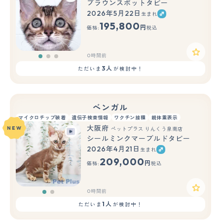
ブラウンスポットタビー
2026年5月22日
生まれ
もっと見る
195,800
円
価格:
税込
0時間前
3人
ただいま
が検討中！
ベンガル
マイクロチップ装着
遺伝子検査情報
ワクチン接種
親体重表示
大阪府
NEW
ペットプラス りんくう泉南店
シールミンクマーブルドタビー
2026年4月21日
生まれ
もっと見る
209,000
円
価格:
税込
0時間前
1人
ただいま
が検討中！