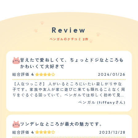
Review
ベンガルのクチコミ 2件
甘えたで愛おしくて、ちょっとドジなところも
かわいくて大好きで
総合評価
4
2024/01/26
【人なつっこさ】 人がいるところにいたい寂しがりやな
子です。家族や友人が家に遊びに来ても隠れることなく周
りをぐるぐる回っていて、ベンガルでは珍しく初めて見る
人でも人見知りすることなく、人懐っこい子です。病院に
ベンガル (tiffanyさん)
連れて行っても暴れることなく、先生や看護師さんにシャ
ーと威嚇することもないです。 お留守番ではおとなしく
寝ていることが多いですが、人がいると分かっているのに
同じ部屋または、見えるところにいないと自分と一緒にい
ツンデレなところが最大の魅力です。
てほしくて姿が見えるまで鳴きます。 6か月をすぎてか
総合評価
4
2023/12/28
ら、自分から良く甘えるようになり一日のうち2時間ほど