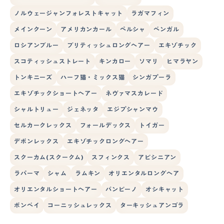
ノルウェージャンフォレストキャット
ラガマフィン
メインクーン
アメリカンカール
ペルシャ
ベンガル
ロシアンブルー
ブリティッシュロングヘアー
エキゾチック
スコティッシュストレート
キンカロー
ソマリ
ヒマラヤン
トンキニーズ
ハーフ猫・ミックス猫
シンガプーラ
エキゾチックショートヘアー
ネヴァマスカレード
シャルトリュー
ジェネッタ
エジプシャンマウ
セルカークレックス
フォールデックス
トイガー
デボンレックス
エキゾチックロングヘアー
スクーカム(スクークム)
スフィンクス
アビシニアン
ラパーマ
シャム
ラムキン
オリエンタルロングヘア
オリエンタルショートヘアー
バンビーノ
オシキャット
ボンベイ
コーニッシュレックス
ターキッシュアンゴラ