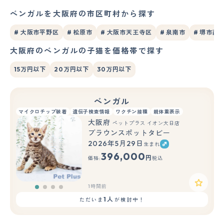
ベンガルを大阪府の市区町村から探す
# 大阪市平野区
# 松原市
# 大阪市天王寺区
# 泉南市
# 堺市西
大阪府のベンガルの子猫を価格帯で探す
15万円以下
20万円以下
30万円以下
ベンガル
マイクロチップ装着
遺伝子検査情報
ワクチン接種
親体重表示
大阪府
ペットプラス イオン大日店
ブラウンスポットタビー
2026年5月29日
生まれ
396,000
円
価格:
税込
1時間前
1人
ただいま
が検討中！