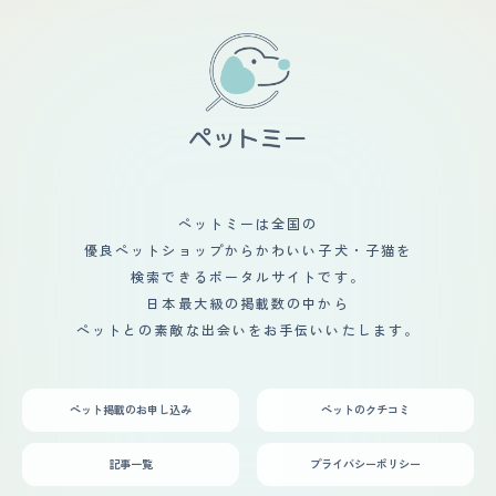
で、一般的な掃除機掃除のみで床に毛が落ちているという
お水は怖がらないので、おそらくシャンプーも問題なく出
ことはないです。 ブラシイングは週に一回程度。換毛期
来そうですが、シャンプーシートで頻繁に体を拭きながら
は２～３日に一回してました。 シャンプーは月に一回す
健康チェックをしています。今のところ健康状態は問題な
るかしないかその時によります。あまりにも臭いときや、
く、ケガもせず元気に過ごしています。 【鳴き声】 まだ
毛にうんちがついてしまったときのみにしていますが、定
子猫なので声は小さいです。他の猫が来ると声は低くなり
期的にシャンプーをしてあげると毛が気にならなくなりま
ますが、殆ど甘えたい時やご飯の催促の時くらいにしか鳴
す。シャンプーの前に入念にブラッシングをするのとブラ
きません。去勢する前は大きい声を出しましたが、今は無
ッシングで取り切れなかった毛がシャンプーで抜けるので
くなりました。鳴き声がうるさいと思ったことはありませ
抜け毛が気になるのであれば月一のシャンプーをおすすめ
ん。 【総評】 ベンガルは好奇心旺盛で、活発な子です。
します。 爪切りは2か月の頃は3日に一回爪先のみ切り、
気性が荒いと聞いたこともありますが、臆病な所がある位
爪切りに慣れてもらい、生後半年以降は鋭くなってきたら
で凶暴な面はありません。毛並みも柔らかく、模様もヒョ
ペットミーは全国の
切ってます。 【鳴き声】 お迎え当初は、3日間ほぼ泣き
ウ柄のようなので少し怖いイメージかもしれませんが、そ
続けていました。お家に慣れてからは、用を足す前に鳴い
優良ペットショップからかわいい子犬・子猫を
んなことはありません。環境や人に慣れてくると良く遊ん
て教えてくれたり、遊んでほしい時、ご飯やあったかいお
で活発的になり可愛いです。まだ子供だからかもしれませ
検索できるポータルサイトです。
水が欲しい時など要望があるときによく鳴きます。 人が
んが、好奇心旺盛で、新しいおもちゃでも物怖じせず、遊
日本最大級の掲載数の中から
近くにいなくて寂しい時も人の姿が見えるまで鳴きます。
んでくれます。外に放し飼いはしませんが、広いゲージを
まぁまぁ大きな声で鳴きます。 【総評】 ベンガルの柄と
ペットとの素敵な出会いをお手伝いいたします。
作って家の周りを歩けるようにしたところ、鳥や昆虫など
スタイリッシュさと、かっこいいのにかわいいところが好
によく反応してじゃれているところを見ます。先日は部屋
きです。 また、飼い主には甘々に甘えてくれる性格の子
の中にカマキリの亡骸があり、驚きました。先住犬が居ま
が多いいのもベンガルの好きなところです。 ベンガルを
すが、猫は高い位置から犬達を観察していますが、部屋も
迎え入れたいのは決まっていたのでブリーダーさんからお
ペット掲載のお申し込み
ペットのクチコミ
別なので犬達は猫に気付いていない様子です。動物の感な
迎えしました。しっかりと審査がされていてしっかりとし
のか何となく何かがいる雰囲気はしているようです。猫も
た環境でブリーディングをされている方を調べてお迎えし
我が家の環境にだいぶ慣れてくれて、部屋も荒らすことな
記事一覧
プライバシーポリシー
ました。お迎えする子は柄などよりも負担をかけないよう
くゆっくり過ごせていて良かったです
に近場のブリーダーさんでときめいた子をお迎えしまし