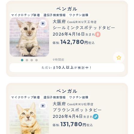
ベンガル
マイクロチップ装着
遺伝子検査情報
ワクチン接種
大阪府
Coo&RIKU天王寺店
シールミンクスポテッドタビー
2026年4月16日
生まれ
142,780
円
価格:
税込
9時間前
10人以上
ただいま
が検討中！
ベンガル
マイクロチップ装着
遺伝子検査情報
ワクチン接種
大阪府
Coo&RIKU松原店
ブラウンスポットタビー
2026年4月4日
生まれ
131,780
円
価格:
税込