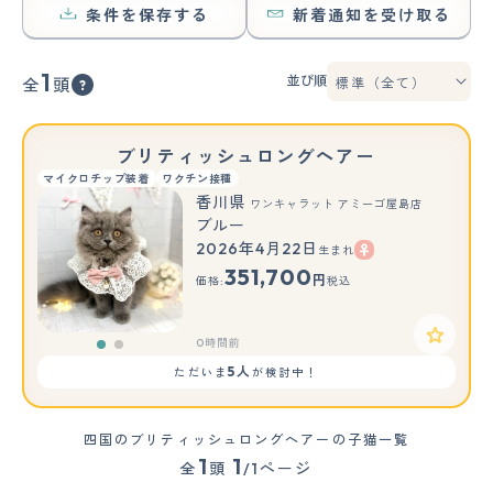
条件を保存する
新着通知を受け取る
1
並び順
全
頭
ブリティッシュロングヘアー
マイクロチップ装着
ワクチン接種
香川県
ワンキャラット アミーゴ屋島店
ブルー
2026年4月22日
生まれ
もっと見る
351,700
円
価格:
税込
0時間前
5人
ただいま
が検討中！
四国のブリティッシュロングヘアーの子猫一覧
1
1
全
頭
/1ページ