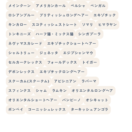
メインクーン
アメリカンカール
ペルシャ
ベンガル
ロシアンブルー
ブリティッシュロングヘアー
エキゾチック
キンカロー
スコティッシュストレート
ソマリ
ヒマラヤン
トンキニーズ
ハーフ猫・ミックス猫
シンガプーラ
ネヴァマスカレード
エキゾチックショートヘアー
シャルトリュー
ジェネッタ
エジプシャンマウ
セルカークレックス
フォールデックス
トイガー
デボンレックス
エキゾチックロングヘアー
スクーカム(スクークム)
アビシニアン
ラパーマ
スフィンクス
シャム
ラムキン
オリエンタルロングヘア
オリエンタルショートヘアー
バンビーノ
オシキャット
ボンベイ
コーニッシュレックス
ターキッシュアンゴラ