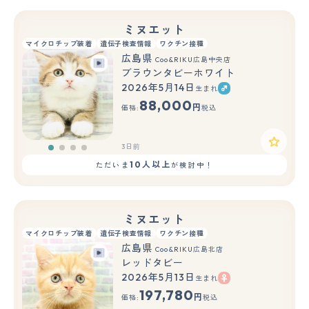
ミヌエット
マイクロチップ装着
遺伝子検査情報
ワクチン接種
広島県
Coo&RIKU広島中央店
ブラウンタビーホワイト
2026年5月14日
生まれ
88,000
円
価格:
税込
3日前
10人以上
ただいま
が検討中！
ミヌエット
マイクロチップ装着
遺伝子検査情報
ワクチン接種
広島県
Coo&RIKU広島北店
レッドタビー
2026年5月13日
生まれ
197,780
円
価格:
税込