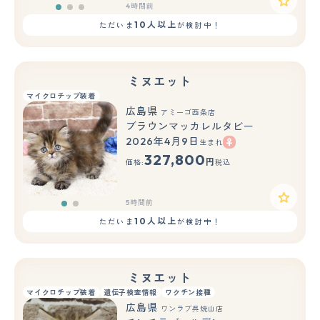
4時間前
10人以上
ただいま
が検討中！
ミヌエット
マイクロチップ装着
広島県
アミーゴ西条店
ブラウンマッカレルタビー
2026年4月9日
生まれ
もっと見る
327,800
円
価格:
税込
5時間前
10人以上
ただいま
が検討中！
ミヌエット
マイクロチップ装着
遺伝子検査情報
ワクチン接種
広島県
ワンラブ呉焼山店