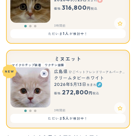
生まれ
もっと見る
316,800
円
価格:
税込
3時間前
1人
ただいま
が検討中！
ミヌエット
マイクロチップ装着
ワクチン接種
広島県
NEW
ひごペットフレンドリーアルパーク広島店
クリームタビーホワイト
2026年5月13日
生まれ
もっと見る
272,800
円
価格:
税込
3時間前
5人
ただいま
が検討中！