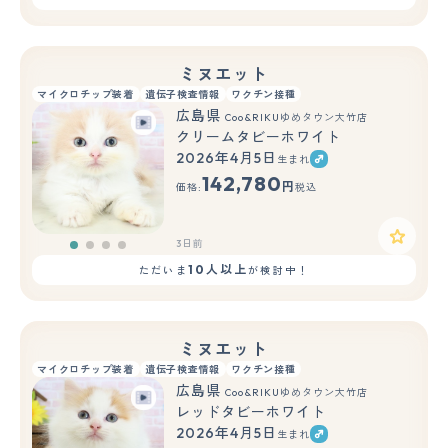
ミヌエット
マイクロチップ装着
遺伝子検査情報
ワクチン接種
広島県
Coo&RIKUゆめタウン大竹店
クリームタビーホワイト
2026年4月5日
生まれ
142,780
円
価格:
税込
3日前
10人以上
ただいま
が検討中！
ミヌエット
マイクロチップ装着
遺伝子検査情報
ワクチン接種
広島県
Coo&RIKUゆめタウン大竹店
レッドタビーホワイト
2026年4月5日
生まれ