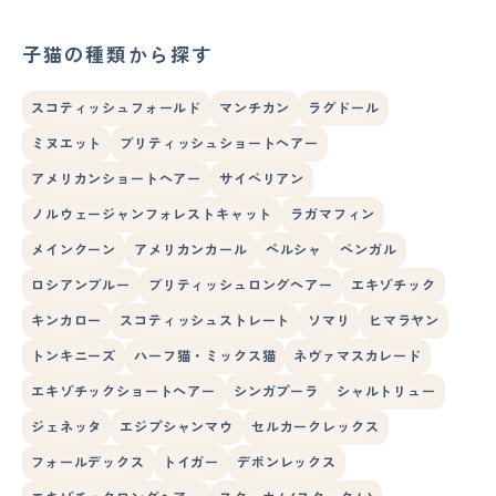
子猫の種類から探す
スコティッシュフォールド
マンチカン
ラグドール
ミヌエット
ブリティッシュショートヘアー
アメリカンショートヘアー
サイベリアン
ノルウェージャンフォレストキャット
ラガマフィン
メインクーン
アメリカンカール
ペルシャ
ベンガル
ロシアンブルー
ブリティッシュロングヘアー
エキゾチック
キンカロー
スコティッシュストレート
ソマリ
ヒマラヤン
トンキニーズ
ハーフ猫・ミックス猫
ネヴァマスカレード
エキゾチックショートヘアー
シンガプーラ
シャルトリュー
ジェネッタ
エジプシャンマウ
セルカークレックス
フォールデックス
トイガー
デボンレックス