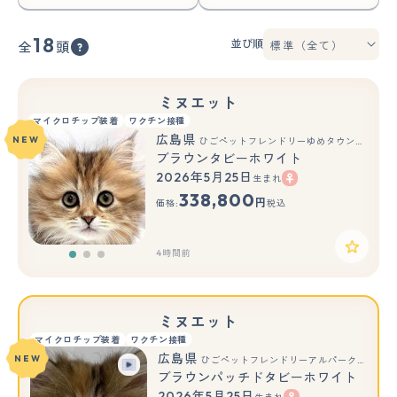
18
並び順
全
頭
ミヌエット
マイクロチップ装着
ワクチン接種
広島県
NEW
ひごペットフレンドリーゆめタウン廿日市店
ブラウンタビーホワイト
2026年5月25日
生まれ
もっと見る
338,800
円
価格:
税込
4時間前
ミヌエット
マイクロチップ装着
ワクチン接種
広島県
NEW
ひごペットフレンドリーアルパーク広島店
ブラウンパッチドタビーホワイト
2026年5月25日