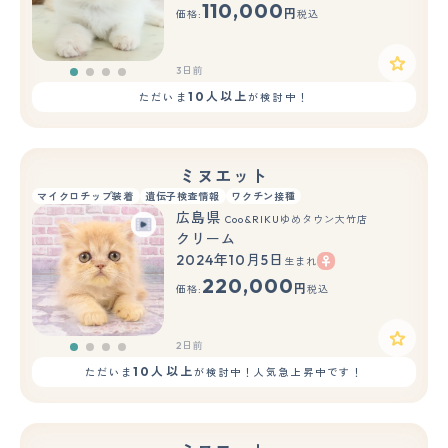
110,000
円
価格:
税込
3日前
10人以上
ただいま
が検討中！
ミヌエット
マイクロチップ装着
遺伝子検査情報
ワクチン接種
広島県
Coo&RIKUゆめタウン大竹店
クリーム
2024年10月5日
生まれ
220,000
円
価格:
税込
2日前
10人以上
ただいま
が検討中！人気急上昇中です！