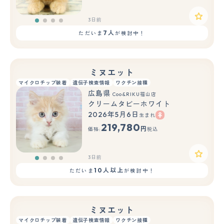
3日前
7人
ただいま
が検討中！
ミヌエット
マイクロチップ装着
遺伝子検査情報
ワクチン接種
広島県
Coo&RIKU福山店
クリームタビーホワイト
2026年5月6日
生まれ
219,780
円
価格:
税込
3日前
10人以上
ただいま
が検討中！
ミヌエット
マイクロチップ装着
遺伝子検査情報
ワクチン接種