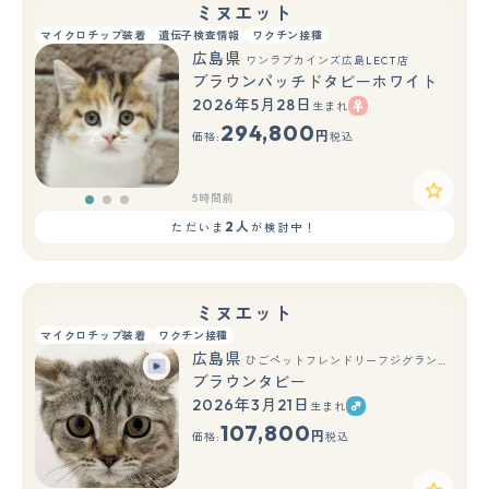
ミヌエット
マイクロチップ装着
遺伝子検査情報
ワクチン接種
広島県
ワンラブカインズ広島LECT店
ブラウンパッチドタビーホワイト
2026年5月28日
生まれ
もっと見る
294,800
円
価格:
税込
5時間前
2人
ただいま
が検討中！
ミヌエット
マイクロチップ装着
ワクチン接種
広島県
ひごペットフレンドリーフジグラン神辺店
ブラウンタビー
2026年3月21日
生まれ
もっと見る
107,800
円
価格:
税込