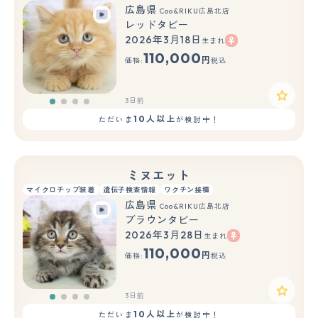
広島県
Coo&RIKU広島北店
レッドタビー
2026年3月18日
生まれ
110,000
円
価格:
税込
3日前
10人以上
ただいま
が検討中！
ミヌエット
マイクロチップ装着
遺伝子検査情報
ワクチン接種
広島県
Coo&RIKU広島北店
ブラウンタビー
2026年3月28日
生まれ
110,000
円
価格:
税込
3日前
10人以上
ただいま
が検討中！