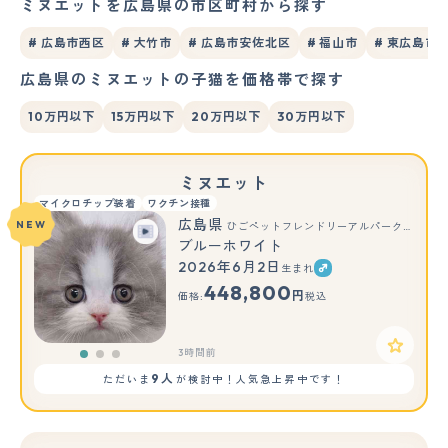
ミヌエットを広島県の市区町村から探す
# 広島市西区
# 大竹市
# 広島市安佐北区
# 福山市
# 東広島市
広島県のミヌエットの子猫を価格帯で探す
10万円以下
15万円以下
20万円以下
30万円以下
ミヌエット
マイクロチップ装着
ワクチン接種
広島県
NEW
ひごペットフレンドリーアルパーク広島店
ブルーホワイト
2026年6月2日
生まれ
もっと見る
448,800
円
価格:
税込
3時間前
9人
ただいま
が検討中！人気急上昇中です！