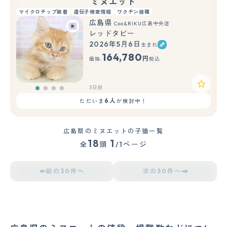
ミヌエット
マイクロチップ装着
遺伝子検査情報
ワクチン接種
広島県
Coo&RIKU広島中央店
レッドタビー
2026年5月6日
生まれ
164,780
円
価格:
税込
3日前
6人
ただいま
が検討中！
広島県のミヌエットの子猫一覧
18
1
全
頭
/1ページ
前の30件へ
次の30件へ