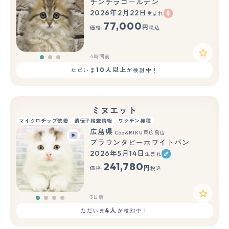
チンチラゴールデン
2026年2月22日
生まれ
もっと見る
77,000
円
価格:
税込
4時間前
10人以上
ただいま
が検討中！
ミヌエット
マイクロチップ装着
遺伝子検査情報
ワクチン接種
広島県
Coo&RIKU東広島店
ブラウンタビーホワイトバン
2026年5月14日
生まれ
241,780
円
価格:
税込
3日前
4人
ただいま
が検討中！