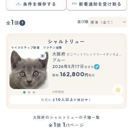
条件を保存する
新着通知を受け取る
1
並び順
全
頭
シャルトリュー
マイクロチップ装着
ワクチン接種
大阪府
ひごペットフレンドリーイオンそよら海老江店
ブルー
2026年5月17日
生まれ
もっと見る
162,800
円
価格:
税込
0時間前
10人以上
ただいま
が検討中！
大阪府のシャルトリューの子猫一覧
1
1
全
頭
/1ページ