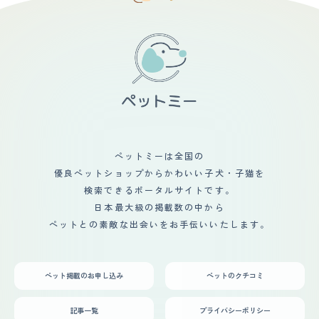
綺麗なオレンジ色で魅力的です。 迎え入れる前は、当然
さなくていいタイプのシャンプーを匂いが気になりだした
り最高な所（ほっぺがモチモチしてる所がお気に入り）が
ながら我が家に馴染んてくれるだろかという不安が一番に
らするのでだいたい一ヶ月に一回くらいです。 季節毎に
大好きで、見てるだけでも癒されます。 ブリは体が完全
ありました。猫のストレスにならないだろうかとか・・・
しっかりお湯などでシャンプーしたいと思ってますが、猫
に出来上がるまで３年掛かると聞いた事がありますが、５
迎え入れてからもそんな不安が続いていましたが、猫は人
がきてから３か月経ったのでそろそろやりどきかなと考え
キロくらいの体重でちょっと安心してます（最大８キロく
間のそんな気持ちもつゆしらず、のびのびと過ごしていま
ています。 短毛なので特にカットする必要ないかなと思
らいになると言われました…） ただ、一つ注意するとすれ
した(笑) ペットがいると、自然とペット中心の生活にな
っています。抜け毛も気にならない程度にしか出ていませ
ば先住猫などが神経質な子だとグイグイ行く子なので先住
るような気がします。 家族みんな朝起きてまずは猫に触
ん。 【総評】 第一印象でとても愛嬌がよく人懐こい感じ
猫に警戒されてしまう可能性もあるのかと思います。うち
れています。そして学校や仕事から帰ってくると自然と猫
が出ていて、毛色もすごくキレイで心惹かれるものがあり
はそれで先住猫に嫌がられ、最初は取っ組み合いの喧嘩だ
のところに寄っていきナデナデしています。 人間が出掛
子供もすぐにその猫を見て気に入って「この子がいい！飼
らけでハラハラしました。 ただ、取っ組み合いは最初だ
けて戻ってきたときは、玄関までお出迎えしてくれてみん
いたい！！」と強く言われました。 主人もその猫を見て
けで現在は適度な距離感を保っています。たまに突撃しに
な笑顔で家に帰ることができます。猫は人間の【癒し】で
かわいいと思ったようで家族揃っていいかもと思えた猫は
いってますが、そこは遊んでると思って基本は放置です。
もあるような気がします。
初めてだったのと相場の半値近くの価格だったこともあり
ペットミーは全国の
しばらくペットショップで悩みに悩んで迎え入れることに
優良ペットショップからかわいい子犬・子猫を
決めました。 以前から猫を飼おうという話は出てたけ
ど、ほぼひとめぼれ状態で全く猫を飼う準備ができていな
検索できるポータルサイトです。
かったため 一週間猶予をもらってその間にどこにケージ
日本最大級の掲載数の中から
を置くか、何が必要かなど猫についての知識も身につける
ペットとの素敵な出会いをお手伝いいたします。
ために本を買ったりとバタバタでした。 よく家に迎えた
初日はご飯を食べなかったり、トイレをしなかったりする
場合もあると知りその辺が少し不安でしたが 初日からご
飯もしっかり食べて、トイレもしっかりしてくれてわりと
ペット掲載のお申し込み
ペットのクチコミ
家に対する警戒もそこまでなく過ごしてくれたのがよかっ
たです。 猫がきたことにより以前よりも笑いが増えて家
族仲も深まったように感じます。
記事一覧
プライバシーポリシー