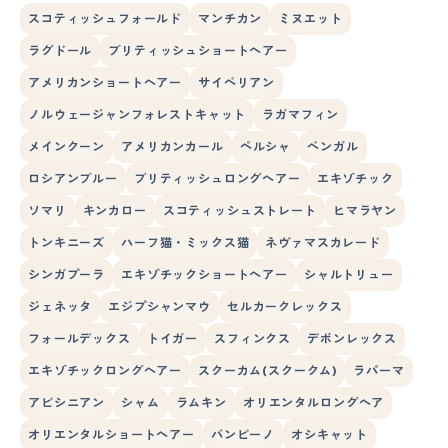
スコティッシュフォールド
マンチカン
ミヌエット
ラグドール
ブリティッシュショートヘアー
アメリカンショートヘアー
サイベリアン
ノルウェージャンフォレストキャット
ラガマフィン
メインクーン
アメリカンカール
ペルシャ
ベンガル
ロシアンブルー
ブリティッシュロングヘアー
エキゾチック
ソマリ
キンカロー
スコティッシュストレート
ヒマラヤン
トンキニーズ
ハーフ猫・ミックス猫
ネヴァマスカレード
シンガプーラ
エキゾチックショートヘアー
シャルトリュー
ジェネッタ
エジプシャンマウ
セルカークレックス
フォールデックス
トイガー
スフィンクス
デボンレックス
エキゾチックロングヘアー
スクーカム(スクークム)
ラパーマ
アビシニアン
シャム
ラムキン
オリエンタルロングヘア
オリエンタルショートヘアー
バンビーノ
オシキャット