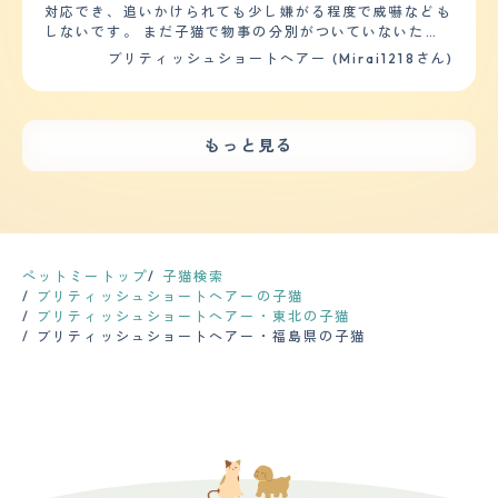
したが、物を壊す、粗相をする、脱走する等困ることはほ
げています。症状が出た時は通院し、薬を出してもらい自
対応でき、追いかけられても少し嫌がる程度で威嚇なども
じゃらし等で1日５分くらいは遊ぶ事が必要かもしれませ
とんどありません。 お留守番をしている時も、トラブル
宅で投薬します。症状がない時は1年に1度程度血液検査を
しないです。 まだ子猫で物事の分別がついていないた
ん。" 【お手入れ】 "うちの子らダブルコートの毛で手触
を起こすことなく静かに過ごせている感じです。 【しつ
しています。 【鳴き声】 話しかけると高確率でお返事を
め、危ない場所（ガスコンロやシンク)に乗らないように
りは高級な絨毯のようなモフモフな毛です。もう一匹はサ
ブリティッシュショートヘアー (Mirai1218さん)
けやすさ】 しつけることは特段ありませんでした。 ご飯
してくれます。鳴き声は小さめで、おそらく外には全く聞
日々注意しながら言い聞かせています。 子供との相性が
ラサラ系ですが、この子はふわふわ系の手触りでずっと触
もしっかり食べてくれますし、排泄も教えることなくちゃ
こえない程度だと思います。夜中に元気が有り余っている
とてもよくて、毎晩寝る前に布団の部屋にこもっておもち
りたくなる感じです。 ただ、その分抜け毛が凄く抱っこ
んと猫用トイレで出来ています。 家の中では1日に5分か
と甲高い声で鳴いて走り回っていますが、こちらもさほど
ゃなどで子供が遊んであげているようです。 朝まだ起き
するとTシャツに毛がベッタリ付きます。ブラッシングす
ら15分程度、人間が遊んであげますが、それ以外は一緒に
大きい鳴き声ではないです。 【総評】 ブリティッシュシ
てない子供を起こしに行くこともあり、猫側としても仲良
る時は猫毛ボールが何個も出来ます。無限にブラッシング
もっと見る
飼っている他の猫とじゃれあって遊んでいます。 【お手
ョートヘアーの好きな所はまず丸い顔とがっちりした体で
しの兄弟かお友達感覚で接しているような様子で微笑まし
出来るのでは？と毎回思い途中で断念します。 健康につ
入れ】 ブリティッシュショートヘアーは毛の長さは短い
す。人懐っこいところもありますが、自立もしているので
いです。 【健康・寿命】 先日、かかりつけの病院を決め
いては、自由気ままな性格だからなのか大きい病気や猫が
ですが、密集率が高く、抜け毛も多いです。 質感は柔ら
長時間家をあけるのが不安にならない所も安心します。7
ようと初めて近くの病院を受診した際に便検査をしてもら
良くなる腎臓系にはまだなっていません。もう一匹は７歳
かいです。 ブラッシングは毎日していいぐらいです。特
才の子は働いていた猫カフェで出会いました。6ヶ月くら
いました。 ペットショップで駆虫薬を処方されていたけ
ですが、膀胱炎に4回以上なっていますが… ただ、歯がア
に換毛期は背中を撫でただけで結構な量の毛が抜けます。
いでお店に来たのですが一目惚れしてしまいました。3才
れど、お腹の中に回虫がいると診断されました。 その日
ンダー（下からの生えてる歯が長い）な為かカリカリを丸
家猫はシャンプーをする必要はないと言われていますが、
を超えたくらいでお店から卒業する再度があったのでこの
に首の後ろに滴下するタイプの薬を処方されてまだ様子見
呑みするのだ、口臭はすごいです。その為定期的に歯磨き
我が家は4，5か月に一度しています。 今のところ健康に
子を引き取るまで絶対に辞めないぞと思い働いていまし
中で、二週間後にまた便検査をしてもうらう予定です。
が必要です。 また、耳掃除も定期的に必要です（ウェッ
ペットミートップ
子猫検索
問題はありません。健康に考慮して餌も選んでいます。
た。猫カフェで働いていたので猫の飼育については知識は
【運動の頻度】 家猫なのでお散歩はしていませんが、一
トティッシュなどで見えるとこを拭く程度） 病院に行く
ブリティッシュショートヘアーの子猫
定期的な健康診断やワクチンは、1年に1度受けています。
ありましたが、自分の家にいたことはないので、環境が整
日に３回ほどはケージから出して自由に好きなところで過
タイミングで耳掃除はしてもらうようにしてます。" 【鳴
ブリティッシュショートヘアー・東北の子猫
【鳴き声】 鳴く頻度が少ない猫です。1日に1度2度小さい
えられるか、また猫が環境の変化にストレスを感じないか
ごせるようにしたり 好きなおもちゃがあるのでそれで一
き声】 鳴き声は凄く小さいです。マンションで飼ってま
ブリティッシュショートヘアー・福島県の子猫
鳴き声を聞く程度です。それも声の通った『にゃー』では
が不安でした。向かい入れてからは猫のために広い家に引
緒に遊んで、激しい動きをするように仕掛けたりしていま
すがすごく助かってます。隣の部屋で寝てて全く気付かな
なく、少し声の枯れたような『にゃっ』です。 でも、人
っ越しをしました。
す。 時間は日によってまちまちですがだいたい３０分か
いくらいです。鳴き方は「ニャーー」ではなく「ニャッ」
間が外にいるとき興味がでるようで、網戸越しに小さい声
ら長いと２時間近く出していることもあります。 【毛の
みたいな感じです。 声はちょっと低めなので全く気にな
ですが、にゃっにゃっと連呼しています。 【総評】 お人
手入れ・シャンプー回数】 短毛タイプですがみっちりと
らないです。 【総評】 会った子猫状態の時から子猫っぽ
しくてそれなりに人懐っこい、基本マイペース、人間に対
毛がつまっている感じなので、一週間に２～３回はブラッ
くない印象でした。 既に貫禄がある？みたいな感じで
して冷めたところもあるけど甘える時はとことん甘えてく
シングしています。 夏はそれほどでもなかったですが、
す。 1人遊びが大好きで誰とでも（犬以外）仲良くなれそ
る、そんなところが気に入っています。 見た目も全体的
今は冬毛に生え変わりの時期なのかピンポン玉１玉分くら
うなので、手が掛からなくて助かってます。 たまに階段
に丸く、顔や目もまるまるしていて可愛いです。目の色も
い取れたりします。 質感はふわふわのサラサラです。流
を踏み外したりするちょっとドジっ子な所や丸い顔や手触