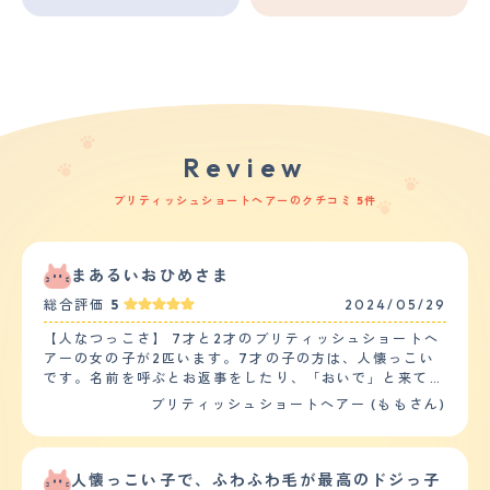
Review
ブリティッシュショートヘアーのクチコミ 5件
まあるいおひめさま
総合評価
5
2024/05/29
【人なつっこさ】 7才と2才のブリティッシュショートヘ
アーの女の子が2匹います。7才の子の方は、人懐っこい
です。名前を呼ぶとお返事をしたり、「おいで」と来て欲
しい所を叩きながら呼ぶとその場所まで来てくれます。寝
ブリティッシュショートヘアー (ももさん)
る時は横でくっついて寝ていたり、朝はお腹に乗って起こ
して来ます。ソファに座っている時は膝に乗ってくる事も
あります。抱っこは好きではないですが、少しの時間なら
おとなしく抱っこさせてくれます。2才の子は少し控えめ
人懐っこい子で、ふわふわ毛が最高のドジっ子