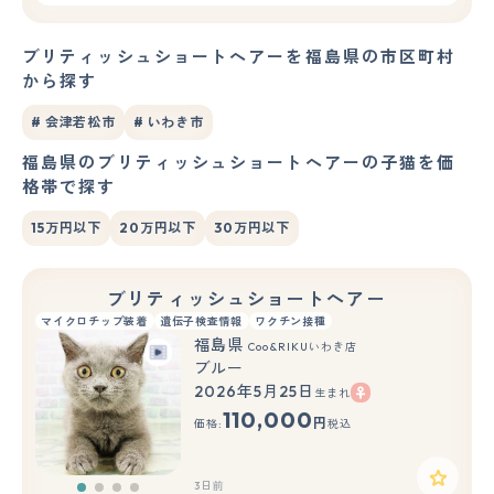
ブリティッシュショートヘアーを福島県の市区町村
から探す
# 会津若松市
# いわき市
福島県のブリティッシュショートヘアーの子猫を価
格帯で探す
15万円以下
20万円以下
30万円以下
ブリティッシュショートヘアー
マイクロチップ装着
遺伝子検査情報
ワクチン接種
福島県
Coo&RIKUいわき店
ブルー
2026年5月25日
生まれ
110,000
円
価格:
税込
3日前