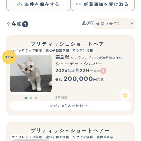
条件を保存する
新着通知を受け取る
4
並び順
全
頭
ブリティッシュショートヘアー
マイクロチップ装着
遺伝子検査情報
ワクチン接種
福島県
NEW
ワンラブカインズ会津若松店(FC)
シェーデットシルバー
2026年5月22日
生まれ
もっと見る
200,000
円
価格:
税込
2時間前
1人
ただいま
が検討中！
ブリティッシュショートヘアー
マイクロチップ装着
遺伝子検査情報
ワクチン接種
親体重表示