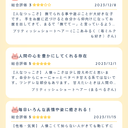
な性格で、適度な距離感を保っていますが、人が見えるの
総合評価
3
2023/12/8
が落ち着くようでこちらが移動すると見えるところに付い
てきます。 【落ち着き】 7才の子は朝夕のごはんの前
【人なつっこさ】 撫でられる事や遊ぶことが大好きな子
は、ごはんをあげるまで鳴いてついてきたり、無視してい
です。 手をお腹に近づけると自分から仰向けになってお
ると手でこちらにちょっかいをかけてアピールしてきま
腹を出してきて、まるで「撫でてー」と言っているような
す。ごはんの前以外は寝ている事が多いです。夜になると
気がしています。 猫は途中でいきなり機嫌悪くなって逃
ブリティッシュショートヘアー (ここあみるく（苺ミルク
少し活発になるので寝る前におもちゃで遊びます。それ以
げるとか噛む等と言われますが、私はこの子には噛まれた
も好き）さん)
外は寝ている事が多いです。2才の子もごはんの前は鳴い
事がありません。 逆にこちらがら疲れてくるくらい撫で
てアピールしてきます。日中も何かを訴えているのか鳴い
るのを要求してきます。 他の人に関しては初対面からお
て来ることが多いです。また、よく走っています。 【し
腹を見せるやゴロゴロなる等で誰にでも懐きます。飼い主
つけやすさ】 2匹とも、ごはんをあげる前にタッチ（指を
としては少し寂しいところです… うちにはもう一匹います
人間の心を豊かにしてくれる存在
差し出すと後ろ足で立ち上がって鼻を指にタッチしてくれ
が、後から入ってきたはずなのにグイグイ先住猫に突撃す
る）が出来ます。7才の子はおすわりもでき、今はお手の
総合評価
5
2023/12/1
るので、先住猫には嫌がられ気味です。受け入れ体制が出
練習中ですがなかなか出来ません。机に乗らないようにし
来てる子に対しては大丈夫かもしれません。 ただ、犬に
【人なつっこさ】 人懐っこさは少し控えめだと思いま
つけたいのですが、最初に乗ることを許可してしまったの
対してはビビり気味です。 実家にいる犬から逃げ回って
す。自分からにゃーにゃ—とベタベタ甘える系ではないで
で、後から教えてもあまり伝わっていないようです。
いたので… 【落ち着き】 うちの子は５歳になりますが、
す。ツンデレな部分もあります。 甘えたいときは人間の
【お手入れ】 ブリティッシュショートヘアーなので短毛
落ち着きは全くありません。猫じゃらしを出せばすぐに食
動きをジーっと見て、人間が近寄って来るのを待っていま
です。ダブルコートなので柔らかい下毛としっかり目の上
ブリティッシュショートヘアー (まるべるさん)
いつきますし、何かを見つけては1人で遊んでます。（ボ
す。 近寄ると、背伸びをして小さい声で『ニャッ！』と
毛があります。かなり毛が密集しているため、ブラッシン
ールペン等の転がる物が好き） ただ体力は無いのか５分
だけ鳴いて人間が差し出した指先に顔をすりすりとこすり
グは週に2.3回必要です。ブラッシングをしても、抜け毛
くらい遊んだら休憩してます。 1人遊びが好きなので目を
つけて甘えています。 比較的甘えん坊さんですが、なぜ
は多いので、洋服のコロコロは必須です。短毛でお尻周り
離すと大惨事になっている事も… 【しつけやすさ】 "自由
か抱っこや人間の膝の上に寝ることは嫌がります。 知ら
毎日いろんな表情や姿に癒される！
も汚れないのでシャンプーはしたことがないです。カット
気ままな性格なので基本的に言うことは聞きません。 遊
ない人に会うときは威嚇などはしないですが、遠いところ
も必要ないです。ブリティッシュショートヘアーは太りや
ぶのが第一優先のようです。（うちの子はご飯より遊び優
総合評価
5
2023/11/15
から見ています。 【落ち着き】 子猫のころから落ち着い
すいため、ご飯の量は毎日測ってあげています。また、7
先） ただ、猫はみんなそうかもしれませんがトイレは粗
ている方だと思います。子猫らしい動きはもちろんありま
才の子は結石に何度かなっているため、専用の療法食をあ
【性格・気質】 人懐こくて知らない人がきても動じずに
相なくすぐに覚えました。 また、少し太りやすいので猫