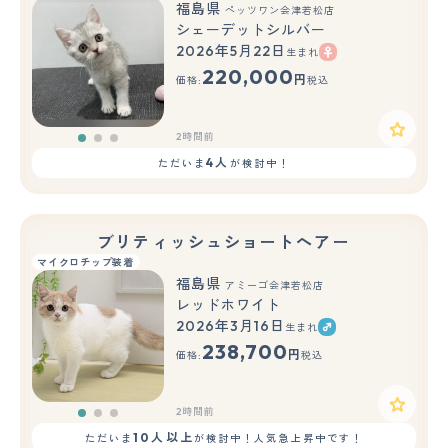
福島県
ペッツワン会津若松店
シェーデットシルバー
2026年5月22日
生まれ
もっと見る
220,000
円
価格:
税込
2時間前
4人
ただいま
が検討中！
ブリティッシュショートヘアー
マイクロチップ装着
福島県
アミーゴ会津若松店
レッドホワイト
2026年3月16日
生まれ
もっと見る
238,700
円
価格:
税込
2時間前
10人以上
ただいま
が検討中！人気急上昇中です！