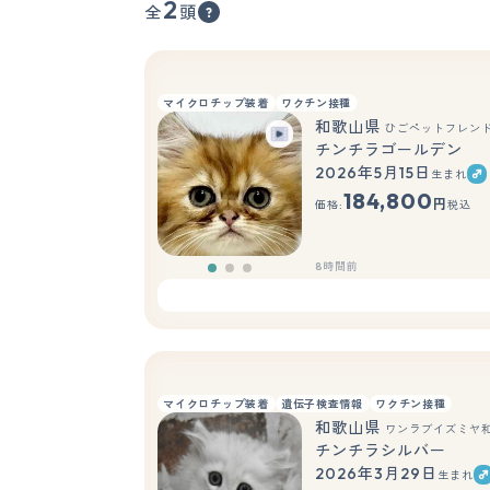
2
全
頭
マイクロチップ装着
ワクチン接種
和歌山県
ひごペットフレン
チンチラゴールデン
2026年5月15日
生まれ
184,800
円
価格:
税込
8時間前
マイクロチップ装着
遺伝子検査情報
ワクチン接種
和歌山県
ワンラブイズミヤ
チンチラシルバー
2026年3月29日
生まれ