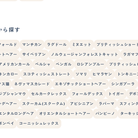
から探す
フォールド
マンチカン
ラグドール
ミヌエット
ブリティッシュショー
ートヘアー
サイベリアン
ノルウェージャンフォレストキャット
ラガマ
アメリカンカール
ペルシャ
ベンガル
ロシアンブルー
ブリティッシュ
キンカロー
スコティッシュストレート
ソマリ
ヒマラヤン
トンキニー
クス猫
ネヴァマスカレード
エキゾチックショートヘアー
シンガプーラ
ジプシャンマウ
セルカークレックス
フォールデックス
トイガー
デボ
ングヘアー
スクーカム(スクークム)
アビシニアン
ラパーマ
スフィン
エンタルロングヘア
オリエンタルショートヘアー
バンビーノ
ターキッ
ボンベイ
コーニッシュレックス