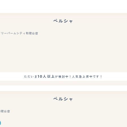
ペルシャ
ドリーパームシティ和歌山店
もっと見る
10人以上
ただいま
が検討中！人気急上昇中です！
ペルシャ
和歌山店
もっと見る