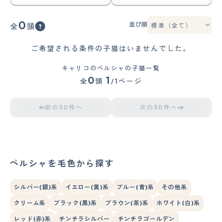
0
並び順
全
頭
ご希望される条件の子猫はいませんでした。
キャリコのペルシャの子猫一覧
0
1
全
頭
/1ページ
前の30件へ
次の30件へ
ペルシャを毛色から探す
シルバー(銀)系
イエロー(黄)系
ブルー(青)系
その他系
クリーム系
ブラック(黒)系
ブラウン(茶)系
ホワイト(白)系
レッド(赤)系
チンチラシルバー
チンチラゴールデン