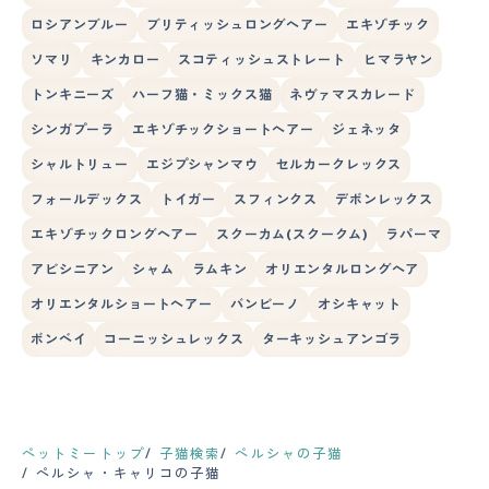
ロシアンブルー
ブリティッシュロングヘアー
エキゾチック
ソマリ
キンカロー
スコティッシュストレート
ヒマラヤン
トンキニーズ
ハーフ猫・ミックス猫
ネヴァマスカレード
シンガプーラ
エキゾチックショートヘアー
ジェネッタ
シャルトリュー
エジプシャンマウ
セルカークレックス
フォールデックス
トイガー
スフィンクス
デボンレックス
エキゾチックロングヘアー
スクーカム(スクークム)
ラパーマ
アビシニアン
シャム
ラムキン
オリエンタルロングヘア
オリエンタルショートヘアー
バンビーノ
オシキャット
ボンベイ
コーニッシュレックス
ターキッシュアンゴラ
ペットミートップ
子猫検索
ペルシャの子猫
ペルシャ・キャリコの子猫