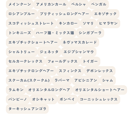
メインクーン
アメリカンカール
ペルシャ
ベンガル
ロシアンブルー
ブリティッシュロングヘアー
エキゾチック
スコティッシュストレート
キンカロー
ソマリ
ヒマラヤン
トンキニーズ
ハーフ猫・ミックス猫
シンガプーラ
エキゾチックショートヘアー
ネヴァマスカレード
シャルトリュー
ジェネッタ
エジプシャンマウ
セルカークレックス
フォールデックス
トイガー
エキゾチックロングヘアー
スフィンクス
デボンレックス
スクーカム(スクークム)
ラパーマ
アビシニアン
シャム
ラムキン
オリエンタルロングヘア
オリエンタルショートヘアー
バンビーノ
オシキャット
ボンベイ
コーニッシュレックス
ターキッシュアンゴラ