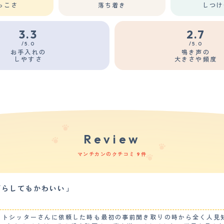
っこさ
落ち着き
しつけ
3.3
2.7
/5.0
/5.0
お手入れの
鳴き声の
しやすさ
大きさや頻度
Review
マンチカンのクチコミ 9件
づらしてもかわいい」
ットシッターさんに依頼した時も最初の事前聞き取りの時から全く人見