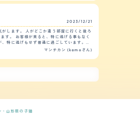
ことがありません。多分賢い品種なのだと思い
合っています。猫は基本的に自分で舐める事で体
2023/12/21
は月に1度くらいで他のお手入れは不要です。
無い鳴き方です。鳴く回数も少なく、飼い主に
気がします。 人がどこか違う部屋に行くと後ろ
ます。 お客様が来ると、特に逃げる事もなく
ることを決めました。猫を迎え入れて家族内で
が、特に逃げもせず普通に過ごしています。
ンが増えたことが猫を迎え入れて一番良かった
の上の物が落ちていたり、物がグチャグチャに
マンチカン (kamoさん)
談しながら楽しんで猫と生活をしています。
ても全く覚えないので、トイレ以外の躾は難し
ね、と言われているので、気を遣う所はありま
我が家で引き取りました。 生後五ヶ月で、ま
が無かった
物顔でソファで寝るようになってくれて安心し
いはじめてから、子供たちが率先して猫のご飯
ン・山形県の子猫
ちゃんと片付けるようになったのは嬉しい変化