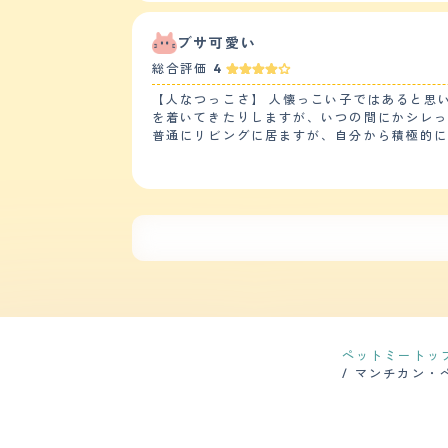
ゃで遊ぶことを催促されます。 【しつけやすさ】 他の種類の猫とも喧嘩をすることなく仲良く生活しています。トイレや食事のしつけも簡単で、他の猫はお腹がす
いたら「ニャーニャー」とエサの催促をする
ます。 【お手入れ】 毛の長さにもよるとは思いますが、うちの猫は短毛のマンチカンなのでお手入れは簡単です。お風呂は暖かい季節に年1回入れています。その
ブサ可愛い
他は濡らしたタオルで全身を拭いてあげる事を
総合評価
4
毛のお手入れをしているので、あまり飼い主が
【鳴き声】 メスで身体が小さい（4キロ位）
【人なつっこさ】 人懐っこい子ではあると思
何かを伝えたいときは、鳴くというよりすり寄ってきて物事を伝える方法を取りた
を着いてきたりしますが、いつの間にかシレっ
見つけてから、毛の白い部分が多い猫を探し
普通にリビングに居ますが、自分から積極的に
会話をすることが多くなりました。テレビを
【落ち着き】 そんなに走り回ったり、夜中の
事だと感じています。初めての猫の飼育でした
なっている時があるので、人が居ないときにハシャイでるのかもしれません。 【しつけやすさ】
変えても、ちゃんとしていたので、その辺は大
いです。 【お手入れ】 毛が多いのか、生え変わりの時期はブラッシングしてもしても毛が抜けるので、毎日のブラッシングや、時々シャンプーする必要がありま
す。 普段はそれほど抜け毛も気にならないので、数日に1度、気になった時にす
だけでなく、お腹を床に擦ってお腹の毛が抜
す。 【鳴き声】 うちの子は普段はそれ程鳴かないですし、鳴いても声は小さめ〜普通と言ったところで、割と静かです。 ニャーニャー騒ぐというのは、本土見た
ことがなく、ご飯が欲しいときに催促してニャ〜〜と静かに長めに鳴くくらいです。 【総
け飼い主が決まらず大きくなってきてしまった
だ子猫でしたがそこそこに大きく、目尻の下がった情けない
ので、ブリーダーさんにアレコレ教えて貰い
ました。 ただ、ワクチンや去勢のことなども
ペットミートッ
の準備を手伝ったり、トイレ掃除をしたりす
マンチカン・
でした。