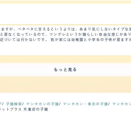
のに対してマンチカンはエサの合図の鈴を鳴らすまでエサの催促をする
月に1回、毛繕いは換毛期を除き、1週間に1回程度のお手入れで間に
お手入れに手間をかける必要は無いと思います。その他、爪のお手入れ
のもあってか、鳴き声は小さくてかわいいです。他の猫に比べて嫌みが
いますが、ベタベタに甘えるというよりは、あまり気にしないタイプな
がります。 【総評】 毛の色が白い猫は長生きするといううわさ話を猫の飼育書で
と居なくなっているので、ツンデレというか猫らしい自由な感じがあり
ていました。ペットショップで見つけて、すぐに家族に相談して購入す
近づいては行かないです。 我が家には幼稚園と小学生の子供が居ます
見ていても猫の番組をよく見るようになり、家族内のコミュニケーショ
運動会などもそれほどありませんが、家を留守にして帰ってくると、棚
が、猫の育て方の本を読んだり、Youtubeを見たりして、家族で相
 トイレは教えなくても自然としていました。 トイレの置き場所を
丈夫だと思います。 ただ、イタズラしたりテーブルに上るのを注意し
る程度です。 ただ、マンチカンは手足が短いので、太ってしまうと腰を痛めやすい
もっと見る
けてハゲルらしく、獣医さんから、エサの量や体重管理はしっかりして
評】 同僚の知人で、マンチカンのブリーダーをしている人がいて、1匹だ
子がいるから、飼わないか？と言われて、なんだか可哀想だったので、
表情と、短い手足が可愛いくて、見た瞬間ひと目惚れしました。 我が家は犬しか飼ったこと
、迎え入れましたが、意外とすんなり家に馴染んでくれて、すぐに我が
あり、ブリーダーさんや獣医さんに相談したりで大変でしたが、猫を飼
プ
子猫検索
マンチカンの子猫
マンチカン・東北の子猫
マンチカ
るようになり、誤飲したら危ないからと、散らかしていたおもちゃ等を
ペットプラス 天童店の子猫