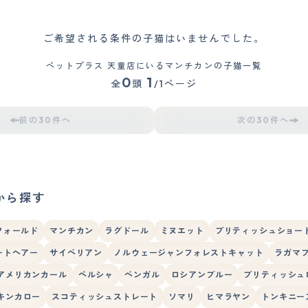
ご希望される条件の子猫はいませんでした。
ペットプラス 天童店にいるマンチカンの子猫一覧
0
1
全
頭
/1ページ
前の30件へ
次の30件へ
から探す
フォールド
マンチカン
ラグドール
ミヌエット
ブリティッシュショー
ートヘアー
サイベリアン
ノルウェージャンフォレストキャット
ラガマ
アメリカンカール
ペルシャ
ベンガル
ロシアンブルー
ブリティッシュ
キンカロー
スコティッシュストレート
ソマリ
ヒマラヤン
トンキニー