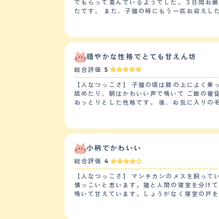
でもらって喜んでいるようでした。３日間お
たです。 また、子猫の時にもう一匹お迎えしたのですが、最初１週間ほどはストレスがあったようですが、その後はお互いグルーミングをして仲良く出来たので安
心しました。 【落ち着き】 子猫の時からお迎えし今３歳になろうとしますが、最初からのんびりした性格で、猫じゃらしにもそこまで興奮することなくのんびりゆ
っくり遊んでいる様子が伺えます。食べるこ
に残ったお皿の方に向かい食べています。と
発散しているみたいです。 【しつけやすさ】 猫なので、しつけというしつけはしていません。今までトイレも必敗することはほとんどないです。キッチンに上がっ
たりした時は危ないので「危ないよ?」と言っ
穏やかな性格でとても甘えん坊
す。 【お手入れ】 毛の長さは短毛です。質感はふわふわしている方だと思います。 猫なので、シャンプーは１年に２、３回程度、ブラッシングは１週間に一回ほ
総合評価
5
どでもからまることはありません。 猫なのでカットはしてません。 今のところ健康に問題はなさそうです。たまに便に血が混じることがあり動物病院に行きます
が、いつも特に心配ないとのことで、数日後
【人なつっこさ】 子猫の頃は膝の上によく乗って甘えに来てくれました 今は大分落ち着いてきましたが
ん。 【鳴き声】 ほとんど鳴くことはありませんが、ご飯の時間になったら夕方５時頃には、はっきり「ごはん」「ごはーん」と言って甘噛みしてきます。最初きい
舐めたり、朝はかわいい声で鳴いて ご飯の催促をしたりととてもかわいいです 下の子2匹の男の子とも 仲が良く 女の子なので自分からは食ってかかることもなく
た時はうそ？本当に言ってる？と思いますが、にゃ。と鳴くことは一切なく「
おっとりとした性格です。 後、お気に入りの毛布があるのですが それによくふみふみしていてそれもとてもかわいいです。 最近よく喋るようになりました 【落ち
です、 茶色の男の子はとくに優しいとよく言われているように、そのまま優しい子です。 お迎えの時はまだまだ小さかったので、寝ている時に「息しているの
着き】 成猫になったのもありますが 子猫の時と比べてあまり甘えなくなりました。 遊びにもあまり興味がないようです。 関心がないわけではないですが 新しいお
か？」心配で何度も確認していました。 主人も私も犬しか飼ったことがなく猫を飼うのが初めてだったので心配でしたが、今は2人とも猫ちゃん中心の生活です。
もちゃを出してきてもふーん、と言う感じで 一瞥して終わりです 今は静かに窓から景色を見てます 【しつけやすさ】 うちにきた当初から 人馴れしていたのであま
大学で家を出た娘も猫ちゃんと会いたい。と
りしつけは必要ありませんでした トイレは2日程度で覚えてくれましたし、 来たときから我が家でくつろいでいました 猫なので基本的には散歩しませんが マンチ
カンなので運動量はそんなに必要ないと思います 大きめのキャットタワーを昇り降りしてます 【お手入れ】 うちの子はマンチカンの短毛種です 質感は
ても滑らかです シャンプーの頻度は1週間に1回程度です その変わりブラッシングをこまめにしております 抜け毛は換毛期になると結構溜まります ブラッシングす
小柄でかわいい
るだけで絡みつく毛が2、3本あります カットは正直なところしておりません 幸いうちの子は大きな病気もなく健康に過ごしております ただお腹を壊しやすく軟便
総合評価
4
になるときが ときどきあります。 慢性的なものではないので安心ですが たまにかかりつけの獣医さんにはお世話になってます 【鳴き声】 細くもなく太くもない ち
ょうどいい感じの女の子らしい鳴き声です もう成猫なので子猫のようにしょっちゅうは鳴きません 必要な時だけ鳴きます でも可愛く話しかけてきます 最近しゃべ
【人なつっこさ】 マンチカンのメスを飼って
ることを覚えたのか、わたしが 言う事を理解しているようです 【総評】 うちの子はマンチカンです マンチカンの良いところは賢くて甘えん坊なところです わたし
懐っこいと思います。猫と人間の寝室を分けて
が出かけようとすると出かけないでと言わんばかりにそわそわしだすところがかわい
鳴いて甘えています。しょうがなく寝室の戸
りましたし 一生この子といるんだと思い緊張しました この子の第一印象はなんて可愛いんだろうと。 父を亡くして落ち込んでいた直後だったので この子が来てく
っこさを見せ、子供たちの身体や持ち物に自分の匂いを一生懸命にこすりつけています
れてとても心が落ち着きました
の猫より、物事に対する興味が強く、来客や