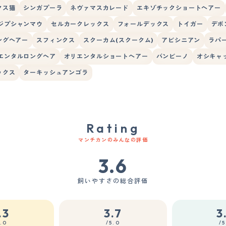
クス猫
シンガプーラ
ネヴァマスカレード
エキゾチックショートヘアー
ジプシャンマウ
セルカークレックス
フォールデックス
トイガー
デボ
ングヘアー
スフィンクス
スクーカム(スクークム)
アビシニアン
ラパ
エンタルロングヘア
オリエンタルショートヘアー
バンビーノ
オシキャ
ックス
ターキッシュアンゴラ
Rating
マンチカンのみんなの評価
3.6
飼いやすさの総合評価
.3
3.7
3
5.0
/5.0
/5