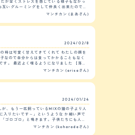
したが全くストレスを感じている様子もなかっ
マンチカン (まあさん)
飯を奪うことはなく、残したら申し訳なさそう
３回は家の端から端まで走り回ってストレスを
す。家の中は比較的広くを走りまわっていま
2024/02/8
行っておりませんので、投薬も必要はありませ
マンチカン (arisaさん)
2024/01/24
が、もう一匹飼っているMIXの猫の子より人
に入りたいです～」というような か細い声で
て「ゴロゴロ」と鳴きます。子供たちにも人懐
マンチカン (koharadaさん)
見に行きます。いまだに小さい時の様におもち