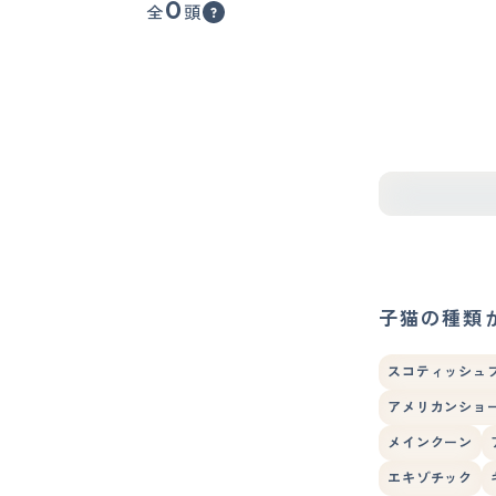
0
全
頭
子猫の種類
スコティッシュ
アメリカンショ
メインクーン
エキゾチック