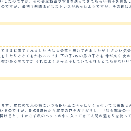
願いしたのですが、その都度動画や写真を送ってきてもらい様子を見ま
とが大好きなのですが、食べ終わった後も、もう一匹の猫ちゃんのもご
てものんびりした性格のようです。ただスイッチがはいると１日に２、
たら言葉がわかってるのか？見つかった！という顔をして逃げていきま
には自然に治っています。まだ３歳くらいなので、定期的な健康診断は
 甘えたい気分の時は可愛く甘えてきてくれて わたしの顔を
ごはん」のみです。 【総評】 元々おだやかなマンチカンということを聞いていた通り
いう理由だけで家に戻ってきてくれるので、それはそれで嬉しいです。
さわるとと
います。猫なので犬の様にいつも飼い主にべったりくっ付いては来ません
いるのですが、朝の5時位から寝室の戸をガリガリし、「私も部屋の中
いです 出会いはペットショップで一目惚れしました 猫を飼うのが初めてのもあ
を開けると、すかさず私のベットの中に入ってきて人間の温もりを使っ
。 【落ち着き】 落ち着きはあまりないように思います。一緒に飼っている他
 母の顔にも笑顔が戻りました
車の音、外の猫やカラスの気配に対してすぐに反応をして窓際の場所に