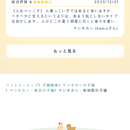
手入れ】 うちの子はマンチカンの短毛種です 質感はさわ
総合評価
4
2023/12/21
体や持ち物に自分の匂いを一生懸命にこすりつけていま
的な健康診断は行っておりませんので、投薬も必要はあり
るととても滑らかです シャンプーの頻度は1週間に1回程
す。 【落ち着き】 落ち着きはあまりないように思いま
ません。 【鳴き声】 ほとんど鳴くことはありませんが、
【人なつっこさ】 人懐っこい子ではあると思いますが、
度です その変わりブラッシングをこまめにしております
す。一緒に飼っている他の猫より、物事に対する興味が強
ご飯の時間になったら夕方５時頃には、はっきり「ごは
ベタベタに甘えるというよりは、あまり気にしないタイプ
抜け毛は換毛期になると結構溜まります ブラッシングす
く、来客や車の音、外の猫やカラスの気配に対してすぐに
ん」「ごはーん」と言って甘噛みしてきます。最初きいた
な気がします。 人がどこか違う部屋に行くと後ろを着い
るだけで絡みつく毛が2、3本あります カットは正直なと
反応をして窓際の場所に見に行きます。いまだに小さい時
時はうそ？本当に言ってる？と思いますが、にゃ。と鳴く
てきたりしますが、いつの間にかシレっと居なくなってい
ころしておりません 幸いうちの子は大きな病気もなく健
マンチカン (kamoさん)
の様におもちゃで遊ぶことを催促されます。 【しつけや
ことは一切なく「ごはん」のみです。 【総評】 元々おだ
るので、ツンデレというか猫らしい自由な感じがありま
康に過ごしております ただお腹を壊しやすく軟便になる
すさ】 他の種類の猫とも喧嘩をすることなく仲良く生活
やかなマンチカンということを聞いていた通りです、 茶
す。 お客様が来ると、特に逃げる事もなく普通にリビン
ときが ときどきあります。 慢性的なものではないので安
しています。トイレや食事のしつけも簡単で、他の猫はお
色の男の子はとくに優しいとよく言われているように、そ
グに居ますが、自分から積極的に近づいては行かないで
心ですが たまにかかりつけの獣医さんにはお世話になっ
腹がすいたら「ニャーニャー」とエサの催促をするのに対
のまま優しい子です。 お迎えの時はまだまだ小さかった
す。 我が家には幼稚園と小学生の子供が居ますが、特に
てます 【鳴き声】 細くもなく太くもない ちょうどいい感
もっと見る
してマンチカンはエサの合図の鈴を鳴らすまでエサの催促
ので、寝ている時に「息しているのか？」心配で何度も確
逃げもせず普通に過ごしています。 【落ち着き】 そんな
じの女の子らしい鳴き声です もう成猫なので子猫のよう
をすることがありません。多分賢い品種なのだと思いま
認していました。 主人も私も犬しか飼ったことがなく猫
に走り回ったり、夜中の運動会などもそれほどありません
にしょっちゅうは鳴きません 必要な時だけ鳴きます でも
す。 【お手入れ】 毛の長さにもよるとは思いますが、う
を飼うのが初めてだったので心配でしたが、今は2人とも
が、家を留守にして帰ってくると、棚の上の物が落ちてい
可愛く話しかけてきます 最近しゃべることを覚えたの
ちの猫は短毛のマンチカンなのでお手入れは簡単です。お
猫ちゃん中心の生活です。大学で家を出た娘も猫ちゃんと
たり、物がグチャグチャになっている時があるので、人が
か、わたしが 言う事を理解しているようです 【総評】 う
風呂は暖かい季節に年1回入れています。その他は濡らし
会いたい。という理由だけで家に戻ってきてくれるので、
居ないときにハシャイでるのかもしれません。 【しつけ
ちの子はマンチカンです マンチカンの良いところは賢く
たタオルで全身を拭いてあげる事を月に1回、毛繕いは換
それはそれで嬉しいです。
やすさ】 トイレは教えなくても自然としていました。 ト
て甘えん坊なところです わたしが出かけようとすると出
毛期を除き、1週間に1回程度のお手入れで間に合っていま
イレの置き場所を変えても、ちゃんとしていたので、その
かけないでと言わんばかりにそわそわしだすところがかわ
ペットミートップ
子猫検索
マンチカンの子猫
す。猫は基本的に自分で舐める事で体毛のお手入れをして
辺は大丈夫だと思います。 ただ、イタズラしたりテーブ
いいです 出会いはペットショップで一目惚れしました 猫
マンチカン・東北の子猫
マンチカン・秋田県の子猫
いるので、あまり飼い主がお手入れに手間をかける必要は
ルに上るのを注意しても全く覚えないので、トイレ以外の
を飼うのが初めてのもありましたし 一生この子といるん
無いと思います。その他、爪のお手入れは月に1度くらい
躾は難しいです。 【お手入れ】 毛が多いのか、生え変わ
だと思い緊張しました この子の第一印象はなんて可愛い
で他のお手入れは不要です。 【鳴き声】 メスで身体が小
りの時期はブラッシングしてもしても毛が抜けるので、毎
んだろうと。 父を亡くして落ち込んでいた直後だったの
さい（4キロ位）のもあってか、鳴き声は小さくてかわい
日のブラッシングや、時々シャンプーする必要がありま
で この子が来てくれてとても心が落ち着きました 母の顔
いです。他の猫に比べて嫌みが無い鳴き方です。鳴く回数
す。 普段はそれほど抜け毛も気にならないので、数日に1
にも笑顔が戻りました
も少なく、飼い主に何かを伝えたいときは、鳴くというよ
度、気になった時にする程度です。 ただ、マンチカンは
りすり寄ってきて物事を伝える方法を取りたがります。
手足が短いので、太ってしまうと腰を痛めやすいだけでな
【総評】 毛の色が白い猫は長生きするといううわさ話を