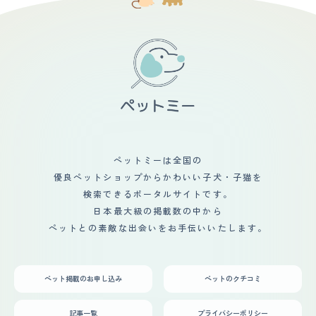
く、お腹を床に擦ってお腹の毛が抜けてハゲルらしく、獣
猫の飼育書で見つけてから、毛の白い部分が多い猫を探し
医さんから、エサの量や体重管理はしっかりしてね、と言
ていました。ペットショップで見つけて、すぐに家族に相
われているので、気を遣う所はあります。 【鳴き声】 う
談して購入することを決めました。猫を迎え入れて家族内
ちの子は普段はそれ程鳴かないですし、鳴いても声は小さ
で会話をすることが多くなりました。テレビを見ていても
め〜普通と言ったところで、割と静かです。 ニャーニャ
猫の番組をよく見るようになり、家族内のコミュニケーシ
ー騒ぐというのは、本土見たことがなく、ご飯が欲しいと
ョンが増えたことが猫を迎え入れて一番良かった事だと感
きに催促してニャ〜〜と静かに長めに鳴くくらいです。
じています。初めての猫の飼育でしたが、猫の育て方の本
【総評】 同僚の知人で、マンチカンのブリーダーをして
を読んだり、Youtubeを見たりして、家族で相談しなが
いる人がいて、1匹だけ飼い主が決まらず大きくなってき
ら楽しんで猫と生活をしています。
てしまった子がいるから、飼わないか？と言われて、なん
だか可哀想だったので、我が家で引き取りました。 生後
五ヶ月で、まだ子猫でしたがそこそこに大きく、目尻の下
がった情けない表情と、短い手足が可愛いくて、見た瞬間
ペットミーは全国の
ひと目惚れしました。 我が家は犬しか飼ったことが無か
優良ペットショップからかわいい子犬・子猫を
ったので、ブリーダーさんにアレコレ教えて貰い、迎え入
れましたが、意外とすんなり家に馴染んでくれて、すぐに
検索できるポータルサイトです。
我が物顔でソファで寝るようになってくれて安心しまし
日本最大級の掲載数の中から
た。 ただ、ワクチンや去勢のことなどもあり、ブリーダ
ペットとの素敵な出会いをお手伝いいたします。
ーさんや獣医さんに相談したりで大変でしたが、猫を飼い
はじめてから、子供たちが率先して猫のご飯の準備を手伝
ったり、トイレ掃除をしたりするようになり、誤飲したら
危ないからと、散らかしていたおもちゃ等をちゃんと片付
ペット掲載のお申し込み
ペットのクチコミ
けるようになったのは嬉しい変化でした。
記事一覧
プライバシーポリシー