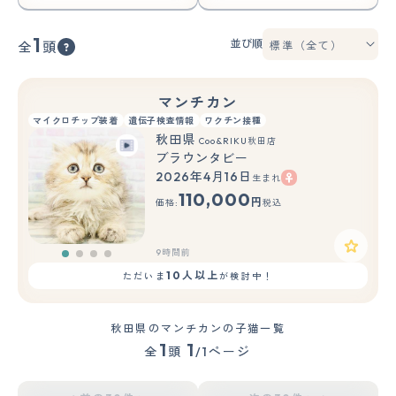
1
並び順
全
頭
マンチカン
マイクロチップ装着
遺伝子検査情報
ワクチン接種
秋田県
Coo&RIKU秋田店
ブラウンタビー
2026年4月16日
生まれ
110,000
円
価格:
税込
9時間前
10人以上
ただいま
が検討中！
秋田県のマンチカンの子猫一覧
1
1
全
頭
/1ページ