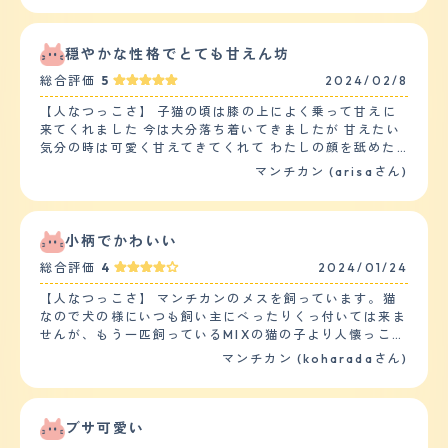
くストレスを感じている様子もなかったです。 また、子
猫の時にもう一匹お迎えしたのですが、最初１週間ほどは
ストレスがあったようですが、その後はお互いグルーミン
穏やかな性格でとても甘えん坊
グをして仲良く出来たので安心しました。 【落ち着き】
総合評価
5
2024/02/8
子猫の時からお迎えし今３歳になろうとしますが、最初か
らのんびりした性格で、猫じゃらしにもそこまで興奮する
【人なつっこさ】 子猫の頃は膝の上によく乗って甘えに
ことなくのんびりゆっくり遊んでいる様子が伺えます。食
来てくれました 今は大分落ち着いてきましたが 甘えたい
べることが大好きなのですが、食べ終わった後も、もう一
気分の時は可愛く甘えてきてくれて わたしの顔を舐めた
匹の猫ちゃんのもご飯を奪うことはなく、残したら申し訳
り、朝はかわいい声で鳴いて ご飯の催促をしたりととて
マンチカン (arisaさん)
なさそうに残ったお皿の方に向かい食べています。とても
もかわいいです 下の子2匹の男の子とも 仲が良く 女の子
のんびりした性格のようです。ただスイッチがはいると１
なので自分からは食ってかかることもなく おっとりとし
日に２、３回は家の端から端まで走り回ってストレスを発
た性格です。 後、お気に入りの毛布があるのですが それ
散しているみたいです。 【しつけやすさ】 猫なので、し
によくふみふみしていてそれもとてもかわいいです。 最
小柄でかわいい
つけというしつけはしていません。今までトイレも必敗す
近よく喋るようになりました 【落ち着き】 成猫になった
ることはほとんどないです。キッチンに上がったりした時
総合評価
4
2024/01/24
のもありますが 子猫の時と比べてあまり甘えなくなりま
は危ないので「危ないよ?」と言ったら言葉がわかってる
した。 遊びにもあまり興味がないようです。 関心がない
【人なつっこさ】 マンチカンのメスを飼っています。猫
のか？見つかった！という顔をして逃げていきます。家の
わけではないですが 新しいおもちゃを出してきてもふー
なので犬の様にいつも飼い主にべったりくっ付いては来ま
中は比較的広くを走りまわっています。 【お手入れ】 毛
ん、と言う感じで 一瞥して終わりです 今は静かに窓から
せんが、もう一匹飼っているMIXの猫の子より人懐っこい
の長さは短毛です。質感はふわふわしている方だと思いま
景色を見てます 【しつけやすさ】 うちにきた当初から 人
と思います。猫と人間の寝室を分けているのですが、朝の
す。 猫なので、シャンプーは１年に２、３回程度、ブラ
マンチカン (koharadaさん)
馴れしていたのであまりしつけは必要ありませんでした
5時位から寝室の戸をガリガリし、「私も部屋の中に入り
ッシングは１週間に一回ほどでもからまることはありませ
トイレは2日程度で覚えてくれましたし、 来たときから我
たいです～」というような か細い声で鳴いて甘えていま
ん。 猫なのでカットはしてません。 今のところ健康に問
が家でくつろいでいました 猫なので基本的には散歩しま
す。しょうがなく寝室の戸を開けると、すかさず私のベッ
題はなさそうです。たまに便に血が混じることがあり動物
せんが マンチカンなので運動量はそんなに必要ないと思
トの中に入ってきて人間の温もりを使って「ゴロゴロ」と
ブサ可愛い
病院に行きますが、いつも特に心配ないとのことで、数日
います 大きめのキャットタワーを昇り降りしてます 【お
鳴きます。子供たちにも人懐っこさを見せ、子供たちの身
後には自然に治っています。まだ３歳くらいなので、定期