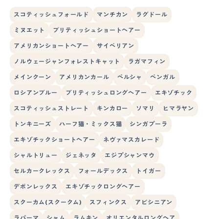
スコティッシュフォールド
マンチカン
ラグドール
ミヌエット
ブリティッシュショートヘアー
アメリカンショートヘアー
サイベリアン
ノルウェージャンフォレストキャット
ラガマフィン
メインクーン
アメリカンカール
ペルシャ
ベンガル
ロシアンブルー
ブリティッシュロングヘアー
エキゾチック
スコティッシュストレート
キンカロー
ソマリ
ヒマラヤン
トンキニーズ
ハーフ猫・ミックス猫
シンガプーラ
エキゾチックショートヘアー
ネヴァマスカレード
シャルトリュー
ジェネッタ
エジプシャンマウ
セルカークレックス
フォールデックス
トイガー
デボンレックス
エキゾチックロングヘアー
スクーカム(スクークム)
スフィンクス
アビシニアン
ラパーマ
シャム
ラムキン
オリエンタルロングヘア