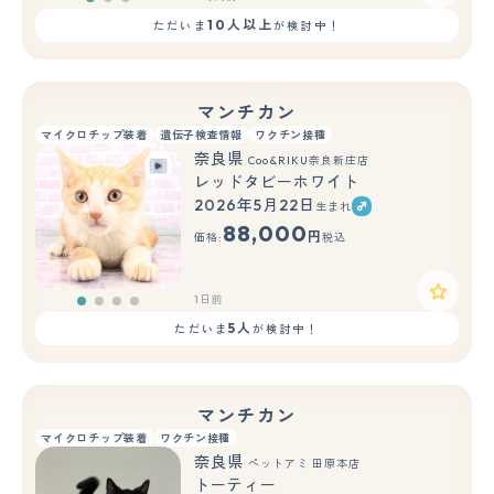
10人以上
ただいま
が検討中！
マンチカン
マイクロチップ装着
遺伝子検査情報
ワクチン接種
奈良県
Coo&RIKU奈良新庄店
レッドタビーホワイト
2026年5月22日
生まれ
88,000
円
価格:
税込
1日前
5人
ただいま
が検討中！
マンチカン
マイクロチップ装着
ワクチン接種
奈良県
ペットアミ 田原本店
トーティー