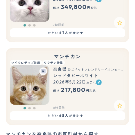
もっと見る
349,800
円
価格:
税込
7時間前
1人
ただいま
が検討中！
マンチカン
マイクロチップ装着
ワクチン接種
奈良県
ひごペットフレンドリーイオンモール橿原ウエスト・ビレッジ店
レッドタビーホワイト
2026年5月22日
生まれ
もっと見る
217,800
円
価格:
税込
6時間前
5人
ただいま
が検討中！
マンチカンを奈良県の市区町村から探す