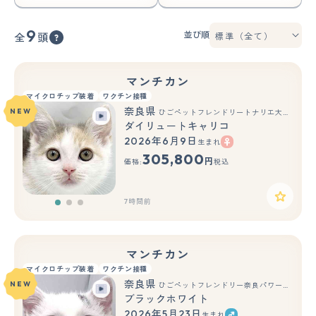
9
並び順
全
頭
マンチカン
マイクロチップ装着
ワクチン接種
奈良県
NEW
ひごペットフレンドリートナリエ大和高田店
ダイリュートキャリコ
2026年6月9日
生まれ
もっと見る
305,800
円
価格:
税込
7時間前
マンチカン
マイクロチップ装着
ワクチン接種
奈良県
NEW
ひごペットフレンドリー奈良パワーシティ店
ブラックホワイト
2026年5月23日
生まれ