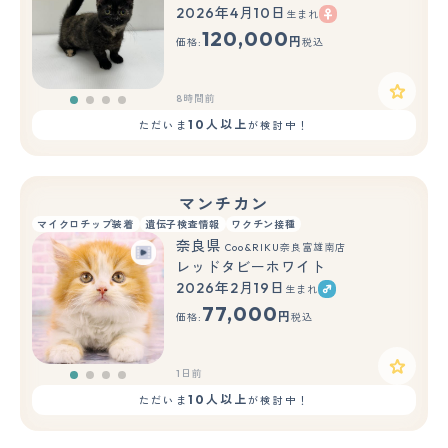
2026年4月10日
生まれ
120,000
円
価格:
税込
8時間前
10人以上
ただいま
が検討中！
マンチカン
マイクロチップ装着
遺伝子検査情報
ワクチン接種
奈良県
Coo&RIKU奈良富雄南店
レッドタビーホワイト
2026年2月19日
生まれ
77,000
円
価格:
税込
1日前
10人以上
ただいま
が検討中！