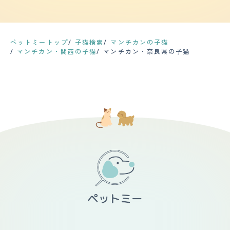
を飼うのが初めてだったので心配でしたが、今は2人とも
が、家を留守にして帰ってくると、棚の上の物が落ちてい
可愛く話しかけてきます 最近しゃべることを覚えたの
ちの猫は短毛のマンチカンなのでお手入れは簡単です。お
猫ちゃん中心の生活です。大学で家を出た娘も猫ちゃんと
たり、物がグチャグチャになっている時があるので、人が
か、わたしが 言う事を理解しているようです 【総評】 う
風呂は暖かい季節に年1回入れています。その他は濡らし
会いたい。という理由だけで家に戻ってきてくれるので、
居ないときにハシャイでるのかもしれません。 【しつけ
ちの子はマンチカンです マンチカンの良いところは賢く
たタオルで全身を拭いてあげる事を月に1回、毛繕いは換
それはそれで嬉しいです。
やすさ】 トイレは教えなくても自然としていました。 ト
て甘えん坊なところです わたしが出かけようとすると出
毛期を除き、1週間に1回程度のお手入れで間に合っていま
イレの置き場所を変えても、ちゃんとしていたので、その
かけないでと言わんばかりにそわそわしだすところがかわ
ペットミートップ
子猫検索
マンチカンの子猫
す。猫は基本的に自分で舐める事で体毛のお手入れをして
辺は大丈夫だと思います。 ただ、イタズラしたりテーブ
いいです 出会いはペットショップで一目惚れしました 猫
マンチカン・関西の子猫
マンチカン・奈良県の子猫
いるので、あまり飼い主がお手入れに手間をかける必要は
ルに上るのを注意しても全く覚えないので、トイレ以外の
を飼うのが初めてのもありましたし 一生この子といるん
無いと思います。その他、爪のお手入れは月に1度くらい
躾は難しいです。 【お手入れ】 毛が多いのか、生え変わ
だと思い緊張しました この子の第一印象はなんて可愛い
で他のお手入れは不要です。 【鳴き声】 メスで身体が小
りの時期はブラッシングしてもしても毛が抜けるので、毎
んだろうと。 父を亡くして落ち込んでいた直後だったの
さい（4キロ位）のもあってか、鳴き声は小さくてかわい
日のブラッシングや、時々シャンプーする必要がありま
で この子が来てくれてとても心が落ち着きました 母の顔
いです。他の猫に比べて嫌みが無い鳴き方です。鳴く回数
す。 普段はそれほど抜け毛も気にならないので、数日に1
にも笑顔が戻りました
も少なく、飼い主に何かを伝えたいときは、鳴くというよ
度、気になった時にする程度です。 ただ、マンチカンは
りすり寄ってきて物事を伝える方法を取りたがります。
手足が短いので、太ってしまうと腰を痛めやすいだけでな
【総評】 毛の色が白い猫は長生きするといううわさ話を
く、お腹を床に擦ってお腹の毛が抜けてハゲルらしく、獣
猫の飼育書で見つけてから、毛の白い部分が多い猫を探し
医さんから、エサの量や体重管理はしっかりしてね、と言
ていました。ペットショップで見つけて、すぐに家族に相
われているので、気を遣う所はあります。 【鳴き声】 う
談して購入することを決めました。猫を迎え入れて家族内
ちの子は普段はそれ程鳴かないですし、鳴いても声は小さ
で会話をすることが多くなりました。テレビを見ていても
め〜普通と言ったところで、割と静かです。 ニャーニャ
猫の番組をよく見るようになり、家族内のコミュニケーシ
ー騒ぐというのは、本土見たことがなく、ご飯が欲しいと
ョンが増えたことが猫を迎え入れて一番良かった事だと感
きに催促してニャ〜〜と静かに長めに鳴くくらいです。
じています。初めての猫の飼育でしたが、猫の育て方の本
【総評】 同僚の知人で、マンチカンのブリーダーをして
を読んだり、Youtubeを見たりして、家族で相談しなが
いる人がいて、1匹だけ飼い主が決まらず大きくなってき
ら楽しんで猫と生活をしています。
てしまった子がいるから、飼わないか？と言われて、なん
だか可哀想だったので、我が家で引き取りました。 生後
五ヶ月で、まだ子猫でしたがそこそこに大きく、目尻の下