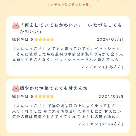
マンチカンのクチコミ 9件
「何をしていてもかわいい」「いたづらしても
かわいい」
総合評価
5
2024/05/21
【人なつっこさ】 とても人懐っこいです。ペットシッタ
ーさんに依頼した時も最初の事前聞き取りの時から全く人
見知りすることなく、ペットシッターさんと遊んでもらっ
て喜んでいるようでした。３日間お願いしたのですが、そ
マンチカン (まあさん)
の都度動画や写真を送ってきてもらい様子を見ましたが全
くストレスを感じている様子もなかったです。 また、子
猫の時にもう一匹お迎えしたのですが、最初１週間ほどは
ストレスがあったようですが、その後はお互いグルーミン
穏やかな性格でとても甘えん坊
グをして仲良く出来たので安心しました。 【落ち着き】
総合評価
5
2024/02/8
子猫の時からお迎えし今３歳になろうとしますが、最初か
らのんびりした性格で、猫じゃらしにもそこまで興奮する
【人なつっこさ】 子猫の頃は膝の上によく乗って甘えに
ことなくのんびりゆっくり遊んでいる様子が伺えます。食
来てくれました 今は大分落ち着いてきましたが 甘えたい
べることが大好きなのですが、食べ終わった後も、もう一
気分の時は可愛く甘えてきてくれて わたしの顔を舐めた
匹の猫ちゃんのもご飯を奪うことはなく、残したら申し訳
り、朝はかわいい声で鳴いて ご飯の催促をしたりととて
マンチカン (arisaさん)
なさそうに残ったお皿の方に向かい食べています。とても
もかわいいです 下の子2匹の男の子とも 仲が良く 女の子
のんびりした性格のようです。ただスイッチがはいると１
なので自分からは食ってかかることもなく おっとりとし