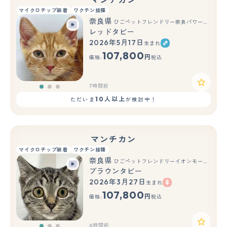
マンチカン
マイクロチップ装着
ワクチン接種
奈良県
ひごペットフレンドリー奈良パワーシティ店
レッドタビー
2026年5月17日
生まれ
もっと見る
107,800
円
価格:
税込
7時間前
10人以上
ただいま
が検討中！
マンチカン
マイクロチップ装着
ワクチン接種
奈良県
ひごペットフレンドリーイオンモール橿原ウエスト・ビレッジ店
ブラウンタビー
2026年3月27日
生まれ
もっと見る
107,800
円
価格:
税込
6時間前