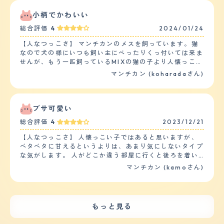
日に２、３回は家の端から端まで走り回ってストレスを発
た性格です。 後、お気に入りの毛布があるのですが それ
散しているみたいです。 【しつけやすさ】 猫なので、し
によくふみふみしていてそれもとてもかわいいです。 最
小柄でかわいい
つけというしつけはしていません。今までトイレも必敗す
近よく喋るようになりました 【落ち着き】 成猫になった
ることはほとんどないです。キッチンに上がったりした時
総合評価
4
2024/01/24
のもありますが 子猫の時と比べてあまり甘えなくなりま
は危ないので「危ないよ?」と言ったら言葉がわかってる
した。 遊びにもあまり興味がないようです。 関心がない
【人なつっこさ】 マンチカンのメスを飼っています。猫
のか？見つかった！という顔をして逃げていきます。家の
わけではないですが 新しいおもちゃを出してきてもふー
なので犬の様にいつも飼い主にべったりくっ付いては来ま
中は比較的広くを走りまわっています。 【お手入れ】 毛
ん、と言う感じで 一瞥して終わりです 今は静かに窓から
せんが、もう一匹飼っているMIXの猫の子より人懐っこい
の長さは短毛です。質感はふわふわしている方だと思いま
景色を見てます 【しつけやすさ】 うちにきた当初から 人
と思います。猫と人間の寝室を分けているのですが、朝の
す。 猫なので、シャンプーは１年に２、３回程度、ブラ
マンチカン (koharadaさん)
馴れしていたのであまりしつけは必要ありませんでした
5時位から寝室の戸をガリガリし、「私も部屋の中に入り
ッシングは１週間に一回ほどでもからまることはありませ
トイレは2日程度で覚えてくれましたし、 来たときから我
たいです～」というような か細い声で鳴いて甘えていま
ん。 猫なのでカットはしてません。 今のところ健康に問
が家でくつろいでいました 猫なので基本的には散歩しま
す。しょうがなく寝室の戸を開けると、すかさず私のベッ
題はなさそうです。たまに便に血が混じることがあり動物
せんが マンチカンなので運動量はそんなに必要ないと思
トの中に入ってきて人間の温もりを使って「ゴロゴロ」と
ブサ可愛い
病院に行きますが、いつも特に心配ないとのことで、数日
います 大きめのキャットタワーを昇り降りしてます 【お
鳴きます。子供たちにも人懐っこさを見せ、子供たちの身
後には自然に治っています。まだ３歳くらいなので、定期
手入れ】 うちの子はマンチカンの短毛種です 質感はさわ
総合評価
4
2023/12/21
体や持ち物に自分の匂いを一生懸命にこすりつけていま
的な健康診断は行っておりませんので、投薬も必要はあり
るととても滑らかです シャンプーの頻度は1週間に1回程
す。 【落ち着き】 落ち着きはあまりないように思いま
ません。 【鳴き声】 ほとんど鳴くことはありませんが、
【人なつっこさ】 人懐っこい子ではあると思いますが、
度です その変わりブラッシングをこまめにしております
す。一緒に飼っている他の猫より、物事に対する興味が強
ご飯の時間になったら夕方５時頃には、はっきり「ごは
ベタベタに甘えるというよりは、あまり気にしないタイプ
抜け毛は換毛期になると結構溜まります ブラッシングす
く、来客や車の音、外の猫やカラスの気配に対してすぐに
ん」「ごはーん」と言って甘噛みしてきます。最初きいた
な気がします。 人がどこか違う部屋に行くと後ろを着い
るだけで絡みつく毛が2、3本あります カットは正直なと
反応をして窓際の場所に見に行きます。いまだに小さい時
時はうそ？本当に言ってる？と思いますが、にゃ。と鳴く
てきたりしますが、いつの間にかシレっと居なくなってい
ころしておりません 幸いうちの子は大きな病気もなく健
マンチカン (kamoさん)
の様におもちゃで遊ぶことを催促されます。 【しつけや
ことは一切なく「ごはん」のみです。 【総評】 元々おだ
るので、ツンデレというか猫らしい自由な感じがありま
康に過ごしております ただお腹を壊しやすく軟便になる
すさ】 他の種類の猫とも喧嘩をすることなく仲良く生活
やかなマンチカンということを聞いていた通りです、 茶
す。 お客様が来ると、特に逃げる事もなく普通にリビン
ときが ときどきあります。 慢性的なものではないので安
しています。トイレや食事のしつけも簡単で、他の猫はお
色の男の子はとくに優しいとよく言われているように、そ
グに居ますが、自分から積極的に近づいては行かないで
心ですが たまにかかりつけの獣医さんにはお世話になっ
腹がすいたら「ニャーニャー」とエサの催促をするのに対
のまま優しい子です。 お迎えの時はまだまだ小さかった
す。 我が家には幼稚園と小学生の子供が居ますが、特に
てます 【鳴き声】 細くもなく太くもない ちょうどいい感
もっと見る
してマンチカンはエサの合図の鈴を鳴らすまでエサの催促
ので、寝ている時に「息しているのか？」心配で何度も確
逃げもせず普通に過ごしています。 【落ち着き】 そんな
じの女の子らしい鳴き声です もう成猫なので子猫のよう
をすることがありません。多分賢い品種なのだと思いま
認していました。 主人も私も犬しか飼ったことがなく猫
に走り回ったり、夜中の運動会などもそれほどありません
にしょっちゅうは鳴きません 必要な時だけ鳴きます でも
す。 【お手入れ】 毛の長さにもよるとは思いますが、う