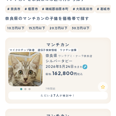
# 奈良市
# 橿原市
# 磯城郡田原本町
# 大和高田市
# 葛城市
奈良県のマンチカンの子猫を価格帯で探す
10万円以下
15万円以下
20万円以下
30万円以下
マンチカン
マイクロチップ装着
遺伝子検査情報
ワクチン接種
奈良県
ワンラブミ・ナーラ奈良店
シルバータビー
2026年5月24日
生まれ
もっと見る
162,800
円
価格:
税込
7時間前
7人
ただいま
が検討中！