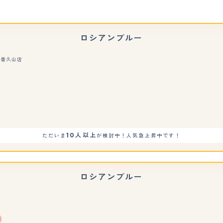
ロシアンブルー
進香久山店
もっと見る
10人以上
ただいま
が検討中！人気急上昇中です！
ロシアンブルー