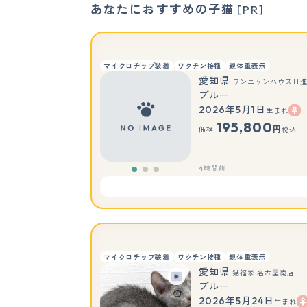
あなたにおすすめの子猫
[PR]
マイクロチップ装着
ワクチン接種
親体重表示
愛知県
ワンニャンハウス日
ブルー
2026年5月1日
生まれ
195,800
円
価格:
税込
4時間前
マイクロチップ装着
ワクチン接種
親体重表示
愛知県
猫福家 名古屋南店
ブルー
2026年5月24日
生まれ