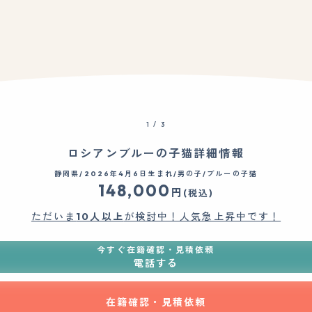
1
/
3
ロシアンブルーの子猫詳細情報
静岡県/2026年4月6日生まれ/男の子/ブルーの子猫
148,000
円
(税込)
ただいま
10人以上
が検討中！人気急上昇中です！
今すぐ在籍確認・見積依頼
電話する
在籍確認・見積依頼