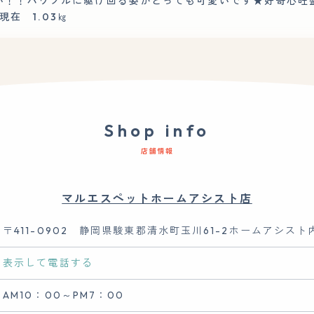
い！！パワフルに駆け回る姿がとっても可愛いです★好奇心旺
現在 1.03㎏
Shop info
店舗情報
マルエスペットホームアシスト店
〒411-0902 静岡県駿東郡清水町玉川61-2ホームアシスト
表示して電話する
AM10：00～PM7：00