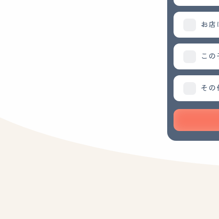
お店
この
その