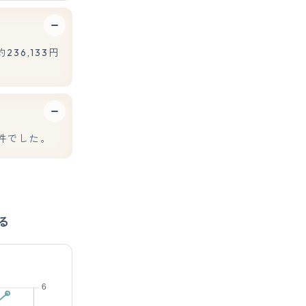
36,133円
8件でした。
る