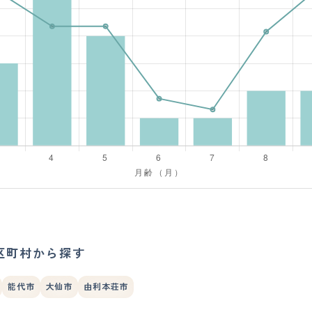
区町村から探す
能代市
大仙市
由利本荘市