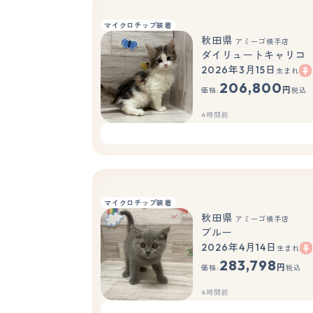
マイクロチップ装着
秋田県
アミーゴ横手店
ダイリュートキャリコ
2026年3月15日
生まれ
206,800
円
価格:
税込
4時間前
マイクロチップ装着
秋田県
アミーゴ横手店
ブルー
2026年4月14日
生まれ
283,798
円
価格:
税込
4時間前