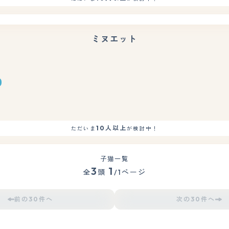
ミヌエット
10人以上
ただいま
が検討中！
子猫一覧
3
1
全
頭
/1ページ
前の30件へ
次の30件へ