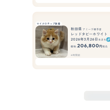
マイクロチップ装着
秋田県
アミーゴ横手店
レッドタビーホワイト
2026年3月26日
生まれ
206,800
円
価格:
税込
4時間前