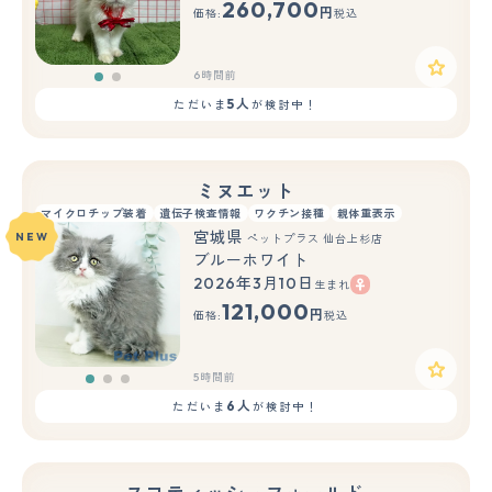
260,700
円
価格:
税込
6時間前
5人
ただいま
が検討中！
ミヌエット
マイクロチップ装着
遺伝子検査情報
ワクチン接種
親体重表示
宮城県
NEW
ペットプラス 仙台上杉店
ブルーホワイト
2026年3月10日
生まれ
もっと見る
121,000
円
価格:
税込
5時間前
6人
ただいま
が検討中！