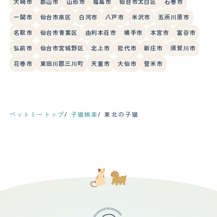
大崎市
郡山市
山形市
福島市
仙台市太白区
石巻市
一関市
仙台市泉区
白河市
八戸市
米沢市
五所川原市
名取市
仙台市青葉区
由利本荘市
横手市
本宮市
富谷市
弘前市
仙台市宮城野区
北上市
能代市
新庄市
須賀川市
花巻市
東田川郡三川町
天童市
大仙市
登米市
ペットミートップ
子猫検索
東北の子猫