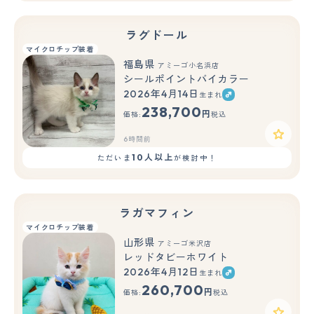
ラグドール
マイクロチップ装着
福島県
アミーゴ小名浜店
シールポイントバイカラー
2026年4月14日
生まれ
238,700
円
価格:
税込
6時間前
10人以上
ただいま
が検討中！
ラガマフィン
マイクロチップ装着
山形県
アミーゴ米沢店
レッドタビーホワイト
2026年4月12日
生まれ
260,700
円
価格:
税込