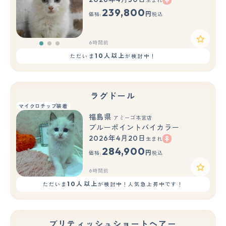
生まれ
もっと見る
239,800
円
価格:
税込
6時間前
10人以上
ただいま
が検討中！
ラグドール
マイクロチップ装着
福島県
アミーゴ本宮店
ブルーポイントバイカラー
2026年4月20日
生まれ
284,900
円
価格:
税込
6時間前
10人以上
ただいま
が検討中！人気急上昇中です！
ブリティッシュショートヘアー