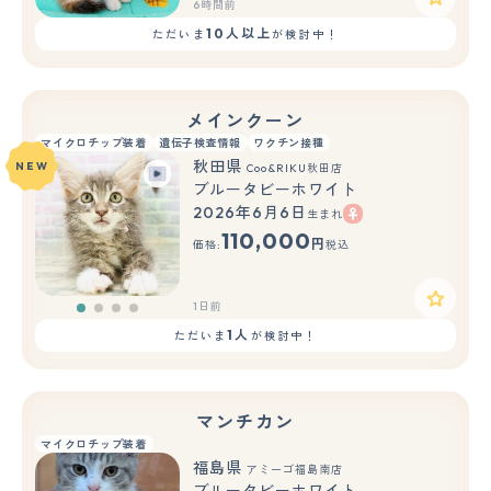
6時間前
10人以上
ただいま
が検討中！
メインクーン
マイクロチップ装着
遺伝子検査情報
ワクチン接種
秋田県
NEW
Coo&RIKU秋田店
ブルータビーホワイト
2026年6月6日
生まれ
110,000
円
価格:
税込
1日前
1人
ただいま
が検討中！
マンチカン
マイクロチップ装着
福島県
アミーゴ福島南店