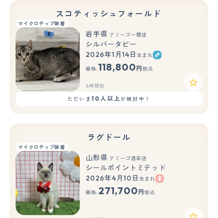
スコティッシュフォールド
マイクロチップ装着
岩手県
アミーゴ一関店
シルバータビー
2026年1月14日
生まれ
118,800
円
価格:
税込
6時間前
10人以上
ただいま
が検討中！
ラグドール
マイクロチップ装着
山形県
アミーゴ酒田店
シールポイントミテッド
2026年4月10日
生まれ
もっと見る
271,700
円
価格:
税込