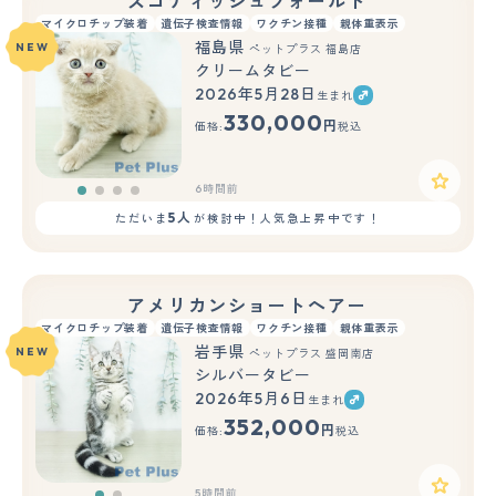
スコティッシュフォールド
マイクロチップ装着
遺伝子検査情報
ワクチン接種
親体重表示
福島県
NEW
ペットプラス 福島店
クリームタビー
2026年5月28日
生まれ
330,000
円
価格:
税込
6時間前
5人
ただいま
が検討中！人気急上昇中です！
アメリカンショートヘアー
マイクロチップ装着
遺伝子検査情報
ワクチン接種
親体重表示
岩手県
NEW
ペットプラス 盛岡南店
シルバータビー
2026年5月6日
生まれ
もっと見る
352,000
円
価格:
税込
5時間前