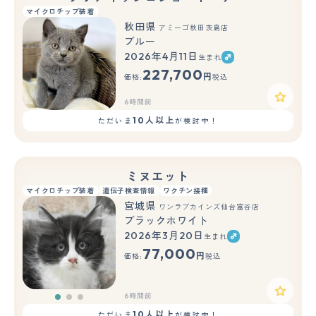
マイクロチップ装着
秋田県
アミーゴ秋田茨島店
ブルー
2026年4月11日
生まれ
227,700
円
価格:
税込
6時間前
10人以上
ただいま
が検討中！
ミヌエット
マイクロチップ装着
遺伝子検査情報
ワクチン接種
宮城県
ワンラブカインズ仙台富谷店
ブラックホワイト
2026年3月20日
生まれ
もっと見る
77,000
円
価格:
税込
6時間前
10人以上
ただいま
が検討中！