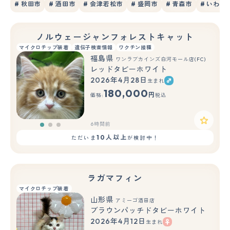
# 秋田市
# 酒田市
# 会津若松市
# 盛岡市
# 青森市
# いわき
ノルウェージャンフォレストキャット
マイクロチップ装着
遺伝子検査情報
ワクチン接種
福島県
ワンラブカインズ白河モール店(FC)
レッドタビーホワイト
2026年4月28日
生まれ
もっと見る
180,000
円
価格:
税込
6時間前
10人以上
ただいま
が検討中！
ラガマフィン
マイクロチップ装着
山形県
アミーゴ酒田店
ブラウンパッチドタビーホワイト
2026年4月12日
生まれ
もっと見る