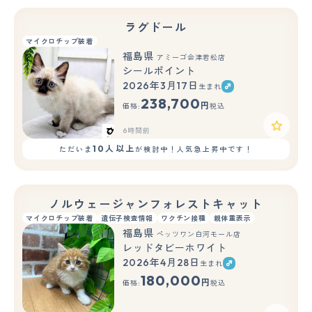
ラグドール
マイクロチップ装着
福島県
アミーゴ会津若松店
シールポイント
2026年3月17日
生まれ
238,700
円
価格:
税込
6時間前
10人以上
ただいま
が検討中！人気急上昇中です！
ノルウェージャンフォレストキャット
マイクロチップ装着
遺伝子検査情報
ワクチン接種
親体重表示
福島県
ペッツワン白河モール店
レッドタビーホワイト
2026年4月28日
生まれ
もっと見る
180,000
円
価格:
税込