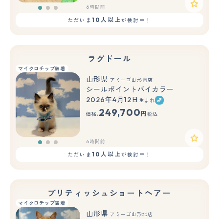
6時間前
10人以上
ただいま
が検討中！
ラグドール
マイクロチップ装着
山形県
アミーゴ山形南店
シールポイントバイカラー
2026年4月12日
生まれ
もっと見る
249,700
円
価格:
税込
6時間前
10人以上
ただいま
が検討中！
ブリティッシュショートヘアー
マイクロチップ装着
山形県
アミーゴ山形北店