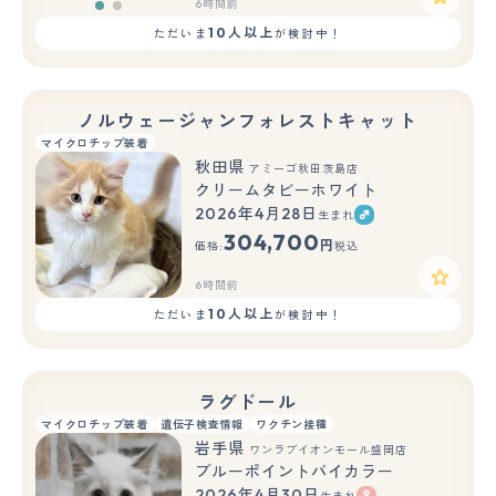
6時間前
10人以上
ただいま
が検討中！
ノルウェージャンフォレストキャット
マイクロチップ装着
秋田県
アミーゴ秋田茨島店
クリームタビーホワイト
2026年4月28日
生まれ
304,700
円
価格:
税込
6時間前
10人以上
ただいま
が検討中！
ラグドール
マイクロチップ装着
遺伝子検査情報
ワクチン接種
岩手県
ワンラブイオンモール盛岡店
ブルーポイントバイカラー
2026年4月30日