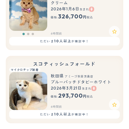
クリーム
2026年1月6日
生まれ
もっと見る
326,700
円
価格:
税込
6時間前
10人以上
ただいま
が検討中！
スコティッシュフォールド
マイクロチップ装着
秋田県
アミーゴ秋田茨島店
ブルーパッチドタビーホワイト
2026年3月21日
生まれ
293,700
円
価格:
税込
6時間前
10人以上
ただいま
が検討中！