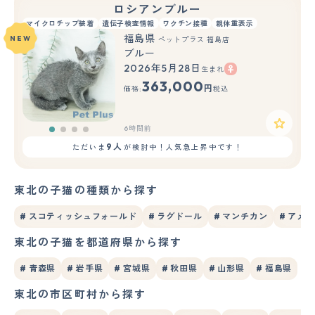
ロシアンブルー
マイクロチップ装着
遺伝子検査情報
ワクチン接種
親体重表示
福島県
NEW
ペットプラス 福島店
ブルー
2026年5月28日
生まれ
363,000
円
価格:
税込
6時間前
9人
ただいま
が検討中！人気急上昇中です！
東北の子猫の種類から探す
# スコティッシュフォールド
# ラグドール
# マンチカン
# アメ
東北の子猫を都道府県から探す
# 青森県
# 岩手県
# 宮城県
# 秋田県
# 山形県
# 福島県
東北の市区町村から探す