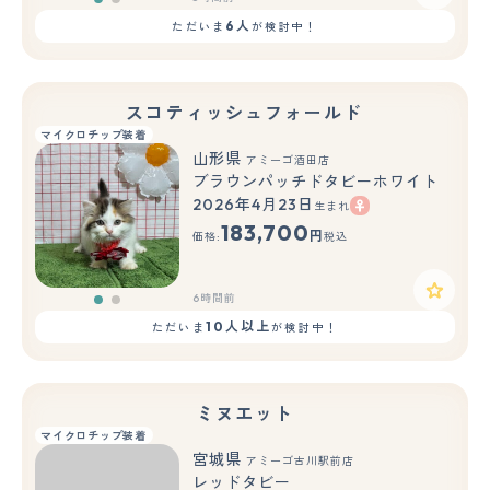
6人
ただいま
が検討中！
スコティッシュフォールド
マイクロチップ装着
山形県
アミーゴ酒田店
ブラウンパッチドタビーホワイト
2026年4月23日
生まれ
もっと見る
183,700
円
価格:
税込
6時間前
10人以上
ただいま
が検討中！
ミヌエット
マイクロチップ装着
宮城県
アミーゴ古川駅前店
レッドタビー