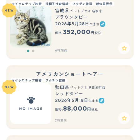
マイクロチップ装着
遺伝子検査情報
ワクチン接種
親体重表示
宮城県
NEW
ペットプラス 名取店
ブラウンタビー
2026年5月28日
生まれ
もっと見る
352,000
円
価格:
税込
6時間前
アメリカンショートヘアー
マイクロチップ装着
ワクチン接種
秋田県
NEW
ペットアミ 秋田卸町店
レッドタビー
2026年5月18日
生まれ
88,000
円
価格:
税込
7時間前