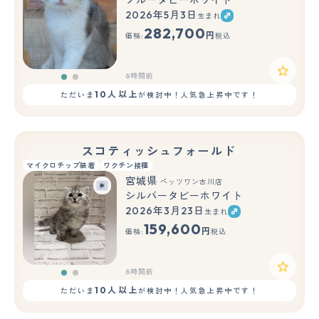
ブルータビーホワイト
2026年5月3日
生まれ
もっと見る
282,700
円
価格:
税込
6時間前
10人以上
ただいま
が検討中！人気急上昇中です！
スコティッシュフォールド
マイクロチップ装着
ワクチン接種
宮城県
ペッツワン古川店
シルバータビーホワイト
2026年3月23日
生まれ
もっと見る
159,600
円
価格:
税込
6時間前
10人以上
ただいま
が検討中！人気急上昇中です！