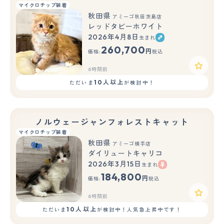
マイクロチップ装着
秋田県
アミーゴ秋田茨島店
レッドタビーホワイト
2026年4月8日
生まれ
260,700
円
価格:
税込
6時間前
10人以上
ただいま
が検討中！
ノルウェージャンフォレストキャット
マイクロチップ装着
秋田県
アミーゴ横手店
ダイリュートキャリコ
2026年3月15日
生まれ
184,800
円
価格:
税込
6時間前
10人以上
ただいま
が検討中！人気急上昇中です！