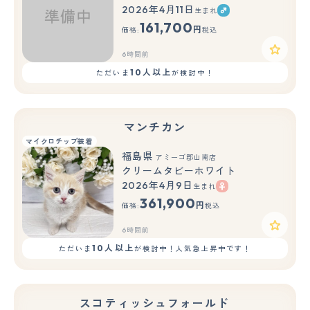
2026年4月11日
生まれ
161,700
円
価格:
税込
6時間前
10人以上
ただいま
が検討中！
マンチカン
マイクロチップ装着
福島県
アミーゴ郡山南店
クリームタビーホワイト
2026年4月9日
生まれ
361,900
円
価格:
税込
6時間前
10人以上
ただいま
が検討中！人気急上昇中です！
スコティッシュフォールド