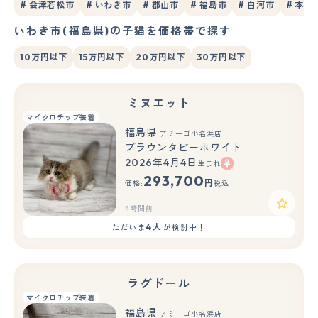
# 会津若松市
# いわき市
# 郡山市
# 福島市
# 白河市
# 本宮
いわき市(福島県)の子猫を価格帯で探す
10万円以下
15万円以下
20万円以下
30万円以下
ミヌエット
マイクロチップ装着
福島県
アミーゴ小名浜店
ブラウンタビーホワイト
2026年4月4日
生まれ
293,700
円
価格:
税込
4時間前
4人
ただいま
が検討中！
ラグドール
マイクロチップ装着
福島県
アミーゴ小名浜店