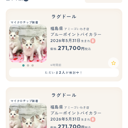
ラグドール
マイクロチップ装着
福島県
アミーゴいわき店
ブルーポイントバイカラー
2026年5月31日
生まれ
もっと見る
271,700
円
価格:
税込
4時間前
2人
ただいま
が検討中！
ラグドール
マイクロチップ装着
福島県
アミーゴいわき店
ブルーポイントバイカラー
2026年5月31日
生まれ
もっと見る
271,700
円
価格:
税込