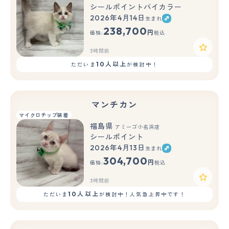
シールポイントバイカラー
2026年4月14日
生まれ
238,700
円
価格:
税込
3時間前
10人以上
ただいま
が検討中！
マンチカン
マイクロチップ装着
福島県
アミーゴ小名浜店
シールポイント
2026年4月13日
生まれ
304,700
円
価格:
税込
3時間前
10人以上
ただいま
が検討中！人気急上昇中です！