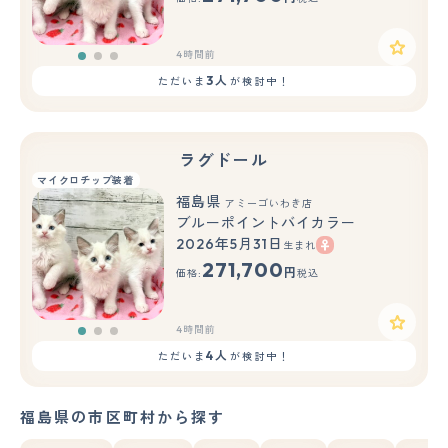
4時間前
3人
ただいま
が検討中！
ラグドール
マイクロチップ装着
福島県
アミーゴいわき店
ブルーポイントバイカラー
2026年5月31日
生まれ
もっと見る
271,700
円
価格:
税込
4時間前
4人
ただいま
が検討中！
福島県の市区町村から探す