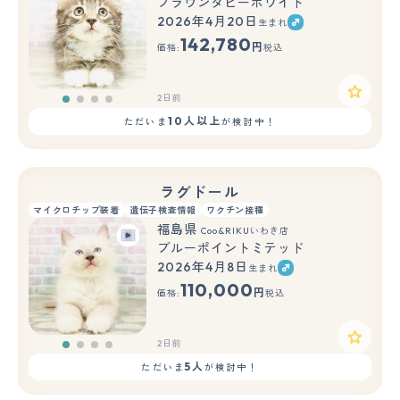
ブラウンタビーホワイト
2026年4月20日
生まれ
142,780
円
価格:
税込
2日前
10人以上
ただいま
が検討中！
ラグドール
マイクロチップ装着
遺伝子検査情報
ワクチン接種
福島県
Coo&RIKUいわき店
ブルーポイントミテッド
2026年4月8日
生まれ
110,000
円
価格:
税込
2日前
5人
ただいま
が検討中！