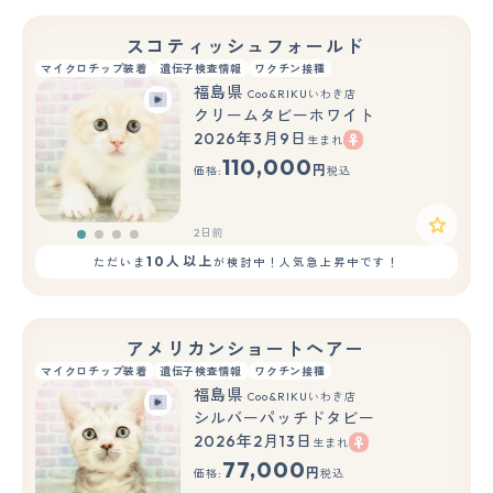
スコティッシュフォールド
マイクロチップ装着
遺伝子検査情報
ワクチン接種
福島県
Coo&RIKUいわき店
クリームタビーホワイト
2026年3月9日
生まれ
110,000
円
価格:
税込
2日前
10人以上
ただいま
が検討中！人気急上昇中です！
アメリカンショートヘアー
マイクロチップ装着
遺伝子検査情報
ワクチン接種
福島県
Coo&RIKUいわき店
シルバーパッチドタビー
2026年2月13日
生まれ
77,000
円
価格:
税込