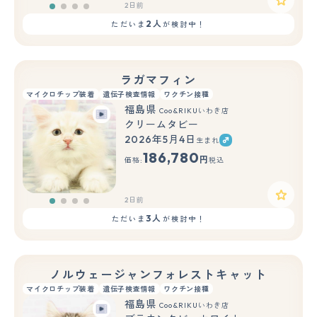
2日前
2人
ただいま
が検討中！
ラガマフィン
マイクロチップ装着
遺伝子検査情報
ワクチン接種
福島県
Coo&RIKUいわき店
クリームタビー
2026年5月4日
生まれ
186,780
円
価格:
税込
2日前
3人
ただいま
が検討中！
ノルウェージャンフォレストキャット
マイクロチップ装着
遺伝子検査情報
ワクチン接種
福島県
Coo&RIKUいわき店