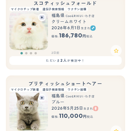
スコティッシュフォールド
マイクロチップ装着
遺伝子検査情報
ワクチン接種
福島県
Coo&RIKUいわき店
クリームホワイト
2026年6月1日
生まれ
186,780
円
価格:
税込
2日前
2人
ただいま
が検討中！
ブリティッシュショートヘアー
マイクロチップ装着
遺伝子検査情報
ワクチン接種
福島県
Coo&RIKUいわき店
ブルー
2026年5月25日
生まれ
110,000
円
価格:
税込