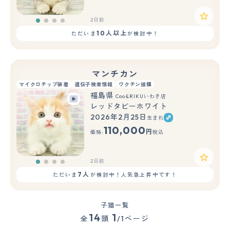
2日前
10人以上
ただいま
が検討中！
マンチカン
マイクロチップ装着
遺伝子検査情報
ワクチン接種
福島県
Coo&RIKUいわき店
レッドタビーホワイト
2026年2月25日
生まれ
110,000
円
価格:
税込
2日前
7人
ただいま
が検討中！人気急上昇中です！
子猫一覧
14
1
全
頭
/1ページ