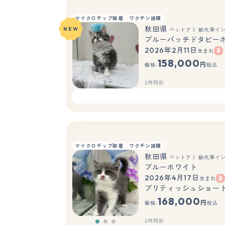
マイクロチップ装着
ワクチン接種
秋田県
NEW
ペットアミ 能代東イ
ブルーパッチドタビー
2026年2月11日
生まれ
158,000
円
価格:
税込
2時間前
マイクロチップ装着
ワクチン接種
秋田県
ペットアミ 能代東イ
ブルーホワイト
2026年4月17日
生まれ
ブリティッシュショート
168,000
円
価格:
税込
2時間前