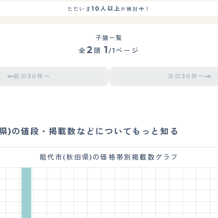
10人以上
ただいま
が検討中！
子猫一覧
2
1
全
頭
/1ページ
前の30件へ
次の30件へ
田県)の値段・掲載数などについてもっと知る
能代市(秋田県)の価格帯別掲載数グラフ