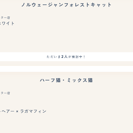
ノルウェージャンフォレストキャット
ンター店
ホワイト
2人
ただいま
が検討中！
ハーフ猫・ミックス猫
ンター店
もっと見る
ヘアー × ラガマフィン