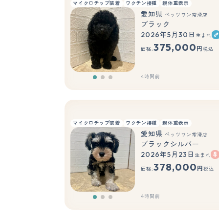
マイクロチップ装着
ワクチン接種
親体重表示
愛知県
ペッツワン常滑店
ブラック
2026年5月30日
生まれ
375,000
円
価格:
税込
4時間前
マイクロチップ装着
ワクチン接種
親体重表示
愛知県
ペッツワン常滑店
ブラックシルバー
2026年5月23日
生まれ
378,000
円
価格:
税込
4時間前