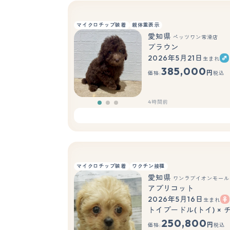
マイクロチップ装着
親体重表示
愛知県
ペッツワン常滑店
ブラウン
2026年5月21日
生まれ
385,000
円
価格:
税込
4時間前
マイクロチップ装着
ワクチン接種
愛知県
ワンラブイオンモール
アプリコット
2026年5月16日
生まれ
トイプードル(トイ) × 
250,800
円
価格:
税込