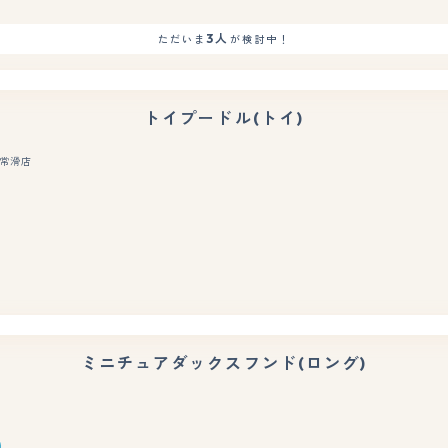
3人
ただいま
が検討中！
トイプードル(トイ)
常滑店
もっと見る
ミニチュアダックスフンド(ロング)