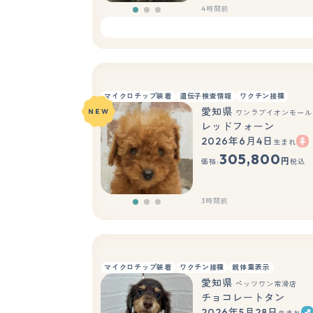
4時間前
マイクロチップ装着
遺伝子検査情報
ワクチン接種
愛知県
NEW
ワンラブイオンモール
レッドフォーン
2026年6月4日
生まれ
305,800
円
価格:
税込
3時間前
マイクロチップ装着
ワクチン接種
親体重表示
愛知県
ペッツワン常滑店
チョコレートタン
2026年5月28日