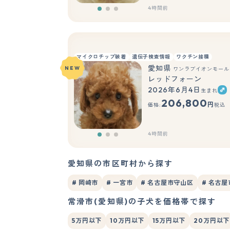
4時間前
マイクロチップ装着
遺伝子検査情報
ワクチン接種
愛知県
NEW
ワンラブイオンモール
レッドフォーン
2026年6月4日
生まれ
206,800
円
価格:
税込
4時間前
愛知県の市区町村から探す
# 岡崎市
# 一宮市
# 名古屋市守山区
# 名古
常滑市(愛知県)の子犬を価格帯で探す
5万円以下
10万円以下
15万円以下
20万円以下