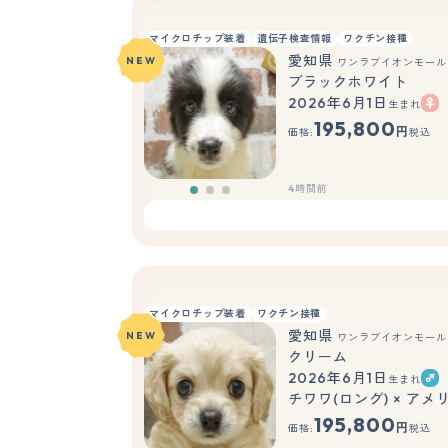
マイクロチップ装着
遺伝子検査情報
ワクチン接種
愛知県
NEW
ワンラブイオンモール
ブラックホワイト
2026年6月1日
生まれ
195,800
円
価格:
税込
4時間前
マイクロチップ装着
ワクチン接種
愛知県
NEW
ワンラブイオンモール
クリーム
2026年6月1日
生まれ
チワワ(ロング) × ア
195,800
円
価格:
税込