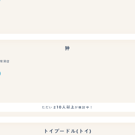
もっと見る
狆
常滑店
もっと見る
10人以上
ただいま
が検討中！
トイプードル(トイ)