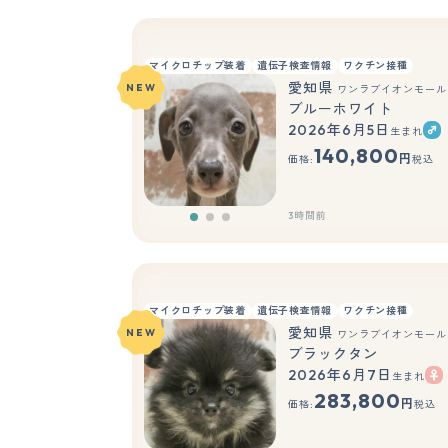
マイクロチップ装着
遺伝子検査情報
ワクチン接種
愛知県
NEW
ワンラブイオンモール
ブルーホワイト
2026年6月5日
生まれ
140,800
円
価格:
税込
3時間前
マイクロチップ装着
遺伝子検査情報
ワクチン接種
愛知県
NEW
ワンラブイオンモール
ブラックタン
2026年6月7日
生まれ
283,800
円
価格:
税込