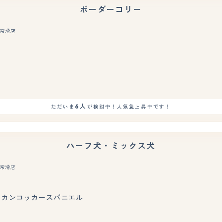
ボーダーコリー
常滑店
もっと見る
6人
ただいま
が検討中！人気急上昇中です！
ハーフ犬・ミックス犬
常滑店
もっと見る
メリカンコッカースパニエル