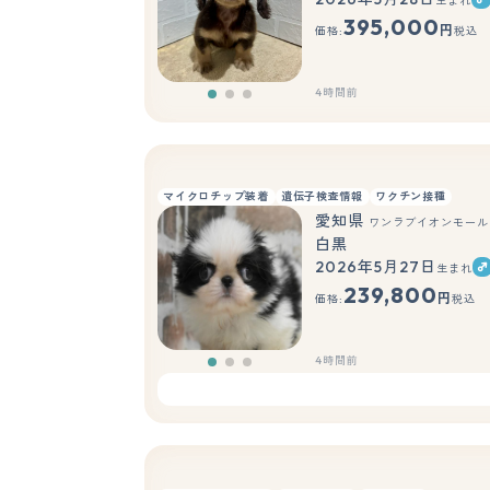
生まれ
395,000
円
価格:
税込
4時間前
マイクロチップ装着
遺伝子検査情報
ワクチン接種
愛知県
ワンラブイオンモール
白黒
2026年5月27日
生まれ
239,800
円
価格:
税込
4時間前