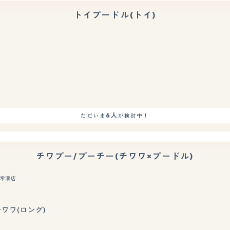
トイプードル(トイ)
もっと見る
6人
ただいま
が検討中！
チワプー/プーチー(チワワ×プードル)
常滑店
もっと見る
チワワ(ロング)