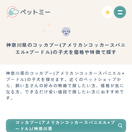
神奈川県のコッカプー(アメリカンコッカースパニ
エル×プードル)の子犬を価格や特徴で探す
神奈川県のコッカプー(アメリカンコッカースパニエル×
プードル)の子犬を探せます。近くのペットショップか
ら、飼い主さんの好みの特徴で探したい方、価格が気に
なる方、できるだけ安い値段で探したい方におすすめで
す。
コッカプー(アメリカンコッカースパニエル×プ
ードル)/神奈川県