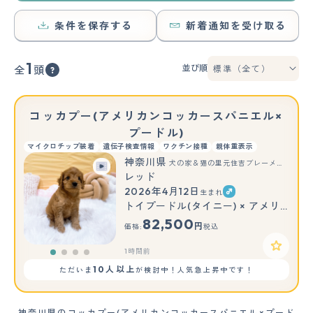
条件を保存する
新着通知を受け取る
1
並び順
全
頭
コッカプー(アメリカンコッカースパニエル×
プードル)
マイクロチップ装着
遺伝子検査情報
ワクチン接種
親体重表示
神奈川県
犬の家＆猫の里元住吉ブレーメン通り店
レッド
2026年4月12日
生まれ
トイプードル(タイニー) × アメリカンコッカースパニエル
82,500
円
価格:
税込
1時間前
10人以上
ただいま
が検討中！人気急上昇中です！
神奈川県のコッカプー(アメリカンコッカースパニエル×プード