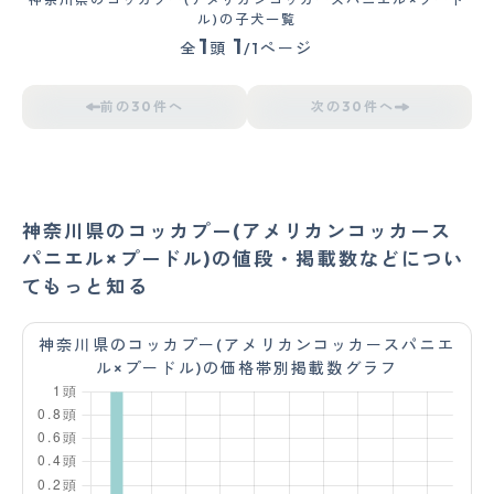
ル)の子犬一覧
1
1
全
頭
/1ページ
前の30件へ
次の30件へ
神奈川県のコッカプー(アメリカンコッカース
パニエル×プードル)の値段・掲載数などについ
てもっと知る
神奈川県のコッカプー(アメリカンコッカースパニエ
ル×プードル)の価格帯別掲載数グラフ