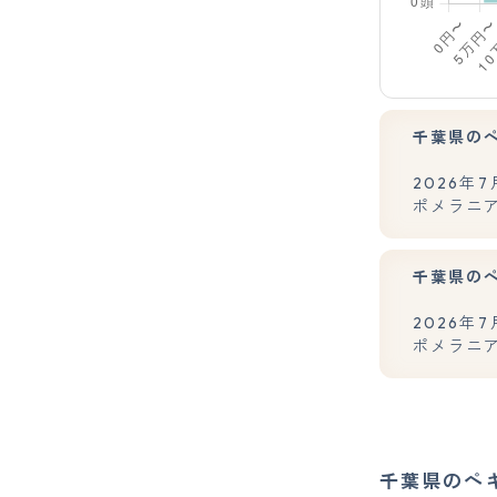
千葉県の
2026年
ポメラニア
千葉県の
2026年
ポメラニ
千葉県のペ