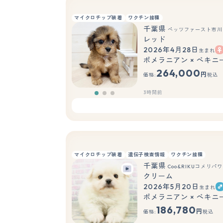
マイクロチップ装着
ワクチン接種
千葉県
ペッツファースト市川
レッド
2026年4月28日
生まれ
ポメラニアン × ペキニ
264,000
円
価格:
税込
3時間前
マイクロチップ装着
遺伝子検査情報
ワクチン接種
千葉県
Coo&RIKUコメリパ
クリーム
2026年5月20日
生まれ
ポメラニアン × ペキニ
186,780
円
価格:
税込