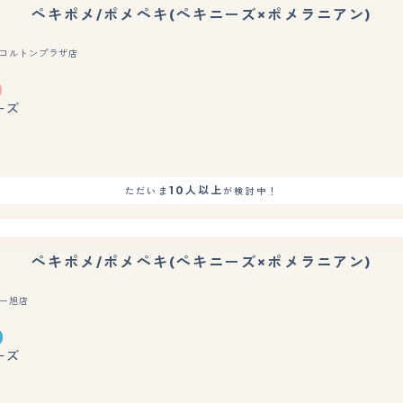
ペキポメ/ポメペキ(ペキニーズ×ポメラニアン)
コルトンプラザ店
もっと見る
ーズ
10人以上
ただいま
が検討中！
ペキポメ/ポメペキ(ペキニーズ×ポメラニアン)
ワー旭店
もっと見る
ーズ