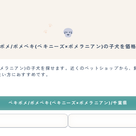
ポメ/ポメペキ(ペキニーズ×ポメラニアン)の子犬を価
ポメラニアン)の子犬を探せます。近くのペットショップから
たい方におすすめです。
ペキポメ/ポメペキ(ペキニーズ×ポメラニアン)/千葉県