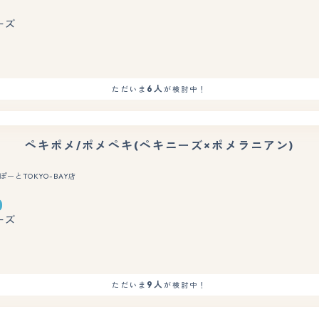
もっと見る
ーズ
6人
ただいま
が検討中！
ペキポメ/ポメペキ(ペキニーズ×ポメラニアン)
ーとTOKYO-BAY店
もっと見る
ーズ
9人
ただいま
が検討中！