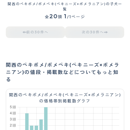
関西のペキポメ/ポメペキ(ペキニーズ×ポメラニアン)の子犬一
覧
20
1
全
頭
/1ページ
前の30件へ
次の30件へ
関西のペキポメ/ポメペキ(ペキニーズ×ポメラ
ニアン)の値段・掲載数などについてもっと知
る
関西のペキポメ/ポメペキ(ペキニーズ×ポメラニアン)
の価格帯別掲載数グラフ