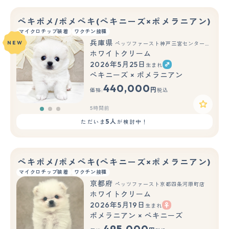
ペキポメ/ポメペキ(ペキニーズ×ポメラニアン)
マイクロチップ装着
ワクチン接種
兵庫県
NEW
ペッツファースト神戸三宮センター街店
ホワイトクリーム
2026年5月25日
生まれ
もっと見る
ペキニーズ × ポメラニアン
440,000
円
価格:
税込
5時間前
5人
ただいま
が検討中！
ペキポメ/ポメペキ(ペキニーズ×ポメラニアン)
マイクロチップ装着
ワクチン接種
京都府
ペッツファースト京都四条河原町店
ホワイトクリーム
2026年5月19日
生まれ
もっと見る
ポメラニアン × ペキニーズ
495,000