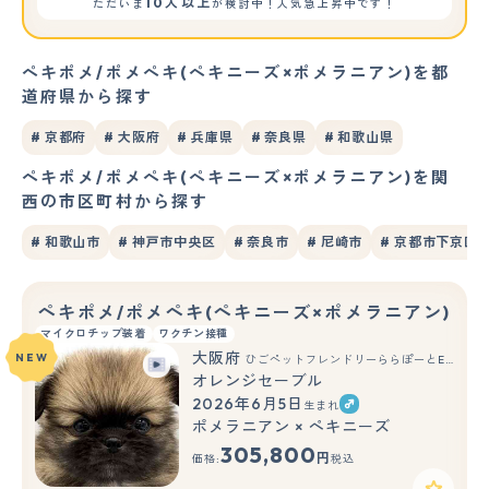
10人以上
ただいま
が検討中！人気急上昇中です！
ペキポメ/ポメペキ(ペキニーズ×ポメラニアン)を都
道府県から探す
# 京都府
# 大阪府
# 兵庫県
# 奈良県
# 和歌山県
ペキポメ/ポメペキ(ペキニーズ×ポメラニアン)を関
西の市区町村から探す
# 和歌山市
# 神戸市中央区
# 奈良市
# 尼崎市
# 京都市下京区
ペキポメ/ポメペキ(ペキニーズ×ポメラニアン)
マイクロチップ装着
ワクチン接種
大阪府
NEW
ひごペットフレンドリーららぽーとEXPOCITY店
オレンジセーブル
2026年6月5日
生まれ
もっと見る
ポメラニアン × ペキニーズ
305,800
円
価格:
税込