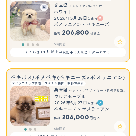
兵庫県
犬の家＆猫の里神戸店
ホワイト
2026年5月28日
生まれ
ポメラニアン × ペキニーズ
206,800
円
価格:
税込
5時間前
10人以上
ただいま
が検討中！人気急上昇中です！
ペキポメ/ポメペキ(ペキニーズ×ポメラニアン)
マイクロチップ装着
ワクチン接種
親体重表示
兵庫県
ペット・プラザ アミーゴ尼崎昭和通店
ウルフセーブル
2026年5月23日
生まれ
もっと見る
ペキニーズ × ポメラニアン
286,000
円
価格:
税込
5時間前