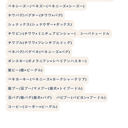
ペキシーズー/ペキズー(ペキニーズ×シーズー)
チワパグ/パグチー(チワワ×パグ)
シュナックス(シュナウザー×ダックス)
チワピン(チワワ×ミニチュアピンシャー)
シーパドゥードル
チワブル(チワワ×フレンチブルドッグ)
ペキパグ/パグペキ(ペキニーズ×パグ)
ポンスキー(ポメラニアン×シベリアンハスキー)
柴ビー(柴×ビーグル)
ペキヨーキー(ペキニーズ×ヨークシャーテリア)
柴プー/豆プー/マメプー(柴犬×トイプードル)
豆パグ/柴パグ(柴犬×パグ)
パピプー(パピヨン×プードル)
コービー(コーギー×ビーグル)