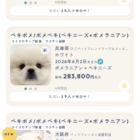
5時間前
4人
ただいま
が検討中！
ペキポメ/ポメペキ(ペキニーズ×ポメラニアン)
マイクロチップ装着
ワクチン接種
兵庫県
ひごペットフレンドリーブルメールHAT神戸店
ホワイト
2026年6月2日
生まれ
もっと見る
ポメラニアン × ペキニーズ
283,800
円
価格:
税込
4時間前
9人
ただいま
が検討中！
ペキポメ/ポメペキ(ペキニーズ×ポメラニアン)
マイクロチップ装着
ワクチン接種
大阪府
NEW
ペッツファースト茶屋町店