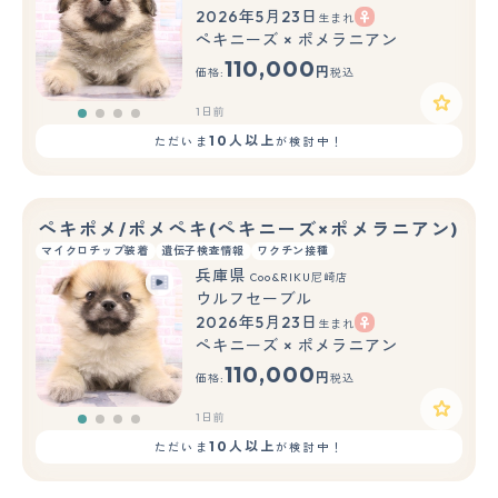
2026年5月23日
生まれ
ペキニーズ × ポメラニアン
110,000
円
価格:
税込
1日前
10人以上
ただいま
が検討中！
ペキポメ/ポメペキ(ペキニーズ×ポメラニアン)
マイクロチップ装着
遺伝子検査情報
ワクチン接種
兵庫県
Coo&RIKU尼崎店
ウルフセーブル
2026年5月23日
生まれ
ペキニーズ × ポメラニアン
110,000
円
価格:
税込
1日前
10人以上
ただいま
が検討中！