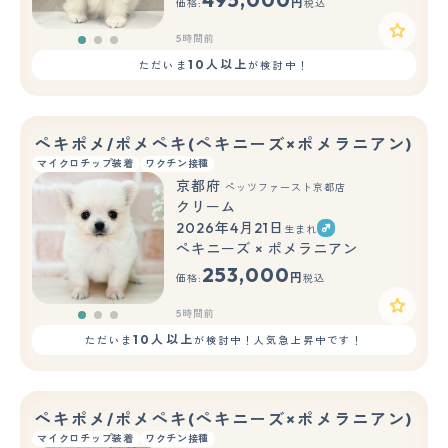
円
価格:
税込
5時間前
10人以上
ただいま
が検討中！
ペキポメ/ポメペキ(ペキニーズ×ポメラニアン)
マイクロチップ装着
ワクチン接種
京都府
ペッツファースト京都店
クリーム
2026年4月21日
生まれ
もっと見る
ペキニーズ × ポメラニアン
253,000
円
価格:
税込
5時間前
10人以上
ただいま
が検討中！人気急上昇中です！
ペキポメ/ポメペキ(ペキニーズ×ポメラニアン)
マイクロチップ装着
ワクチン接種