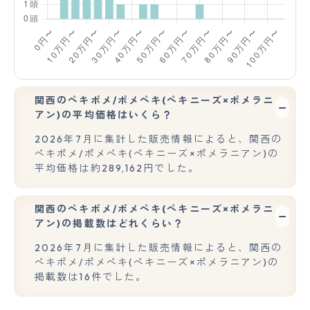
関西のペキポメ/ポメペキ(ペキニーズ×ポメラニ
アン)の平均価格はいくら？
2026年7月に集計した販売情報によると、関西の
ペキポメ/ポメペキ(ペキニーズ×ポメラニアン)の
平均価格は約289,162円でした。
関西のペキポメ/ポメペキ(ペキニーズ×ポメラニ
アン)の掲載数はどれくらい？
2026年7月に集計した販売情報によると、関西の
ペキポメ/ポメペキ(ペキニーズ×ポメラニアン)の
掲載数は16件でした。