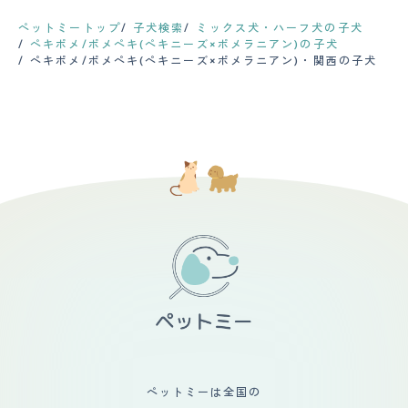
ペットミートップ
子犬検索
ミックス犬・ハーフ犬の子犬
ペキポメ/ポメペキ(ペキニーズ×ポメラニアン)の子犬
ペキポメ/ポメペキ(ペキニーズ×ポメラニアン)・関西の子犬
ペットミーは全国の