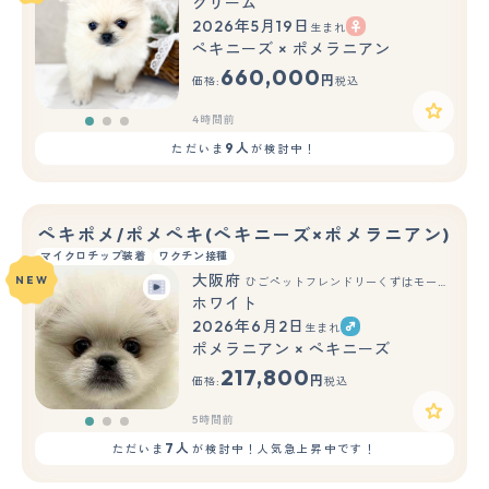
クリーム
2026年5月19日
生まれ
もっと見る
ペキニーズ × ポメラニアン
660,000
円
価格:
税込
4時間前
9人
ただいま
が検討中！
ペキポメ/ポメペキ(ペキニーズ×ポメラニアン)
マイクロチップ装着
ワクチン接種
大阪府
NEW
ひごペットフレンドリーくずはモール店
ホワイト
2026年6月2日
生まれ
もっと見る
ポメラニアン × ペキニーズ
217,800
円
価格:
税込
5時間前
7人
ただいま
が検討中！人気急上昇中です！