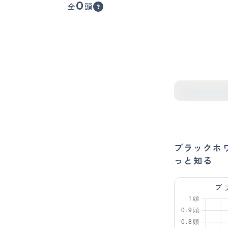
0
全
頭
ブラックホ
っと知る
ブ