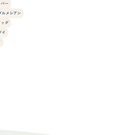
ーバー
ダルメシアン
ドッグ
ゾイ
ド