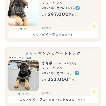
ブラックタン
2026年5月24日
生まれ
もっと見る
297,000
円
価格:
税込
4時間前
10人以上
ただいま
が検討中！
ジャーマンシェパードドッグ
マイクロチップ装着
徳島県
アミーゴ徳島沖浜店
ブラックタン
2026年5月21日
生まれ
もっと見る
352,000
円
価格:
税込
4時間前
10人以上
ただいま
が検討中！人気急上昇中です！