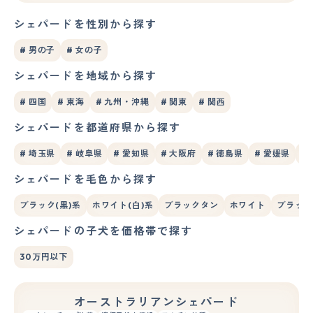
シェパードを性別から探す
# 男の子
# 女の子
シェパードを地域から探す
# 四国
# 東海
# 九州・沖縄
# 関東
# 関西
シェパードを都道府県から探す
# 埼玉県
# 岐阜県
# 愛知県
# 大阪府
# 徳島県
# 愛媛県
#
シェパードを毛色から探す
ブラック(黒)系
ホワイト(白)系
ブラックタン
ホワイト
ブラック
シェパードの子犬を価格帯で探す
30万円以下
オーストラリアンシェパード