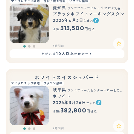
マイクロチップ装着
遺伝子検査情報
ワクチン接種
愛知県
ワンラブペッツビレッジ アピタ刈谷店(FC)
ブラックホワイトマーキングスタンポイ
2026年6月3日
生まれ
もっと見る
313,500
円
価格:
税込
3時間前
10人以上
ただいま
が検討中！
ホワイトスイスシェパード
マイクロチップ装着
ワクチン接種
岐阜県
ワンラブホームセンターバロー北方店(FC)
ホワイト
2026年3月26日
生まれ
もっと見る
382,800
円
価格:
税込
2時間前