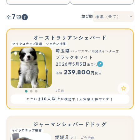
7
並び順
全
頭
オーストラリアンシェパード
マイクロチップ装着
ワクチン接種
埼玉県
ペッツスマイル加須インター店
ブラックホワイト
2026年5月5日
生まれ
もっと見る
239,800
円
価格:
税込
2日前
10人以上
ただいま
が検討中！人気急上昇中です！
ジャーマンシェパードドッグ
マイクロチップ装着
愛媛県
アミーゴ今治店