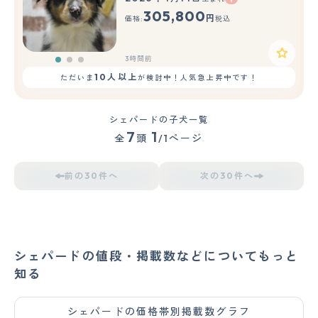
もっと見る
305,800
円
価格:
税込
3時間前
10人以上
ただいま
が検討中！人気急上昇中です！
シェパードの子犬一覧
7
1
全
頭
/1ページ
前の30件へ
次の30件へ
シェパードの値段・掲載数などについてもっと
知る
シェパードの価格帯別掲載数グラフ