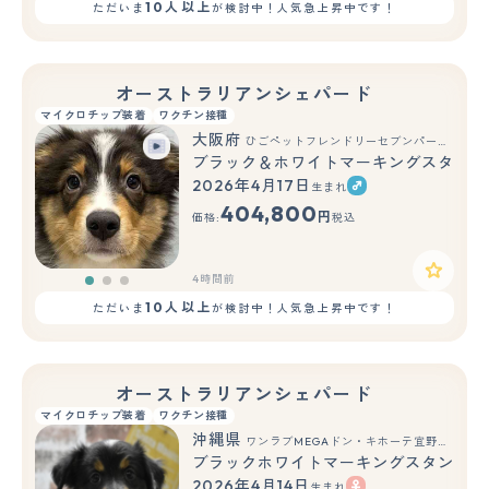
10人以上
ただいま
が検討中！人気急上昇中です！
オーストラリアンシェパード
マイクロチップ装着
ワクチン接種
大阪府
ひごペットフレンドリーセブンパーク天美店
ブラック＆ホワイトマーキングスタンポ
2026年4月17日
生まれ
もっと見る
404,800
円
価格:
税込
4時間前
10人以上
ただいま
が検討中！人気急上昇中です！
オーストラリアンシェパード
マイクロチップ装着
ワクチン接種
沖縄県
ワンラブMEGAドン・キホーテ宜野湾店(FC)
ブラックホワイトマーキングスタンポイ
2026年4月14日
生まれ