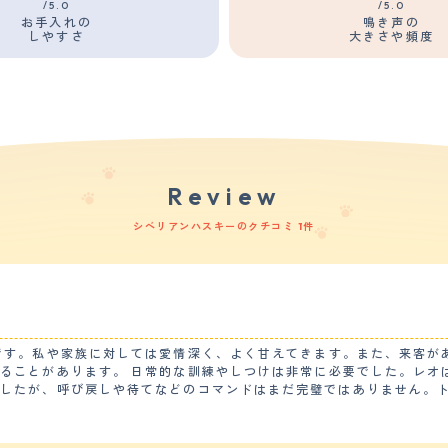
/5.0
/5.0
お手入れの
鳴き声の
しやすさ
大きさや頻度
Review
シベリアンハスキーのクチコミ 1件
です。私や家族に対しては愛情深く、よく甘えてきます。また、来客が
ることがあります。 日常的な訓練やしつけは非常に必要でした。レオ
ましたが、呼び戻しや待てなどのコマンドはまだ完璧ではありません。
ットや子供たちとの相性は良いです。レオは犬や猫と仲良く遊びます。
す。その時は注意しています。 【健康・寿命】 レオは特定の健康問題に悩まされていませ
せん。ただ、シベリアンハスキーは遺伝的に目や関節などの病気にかか