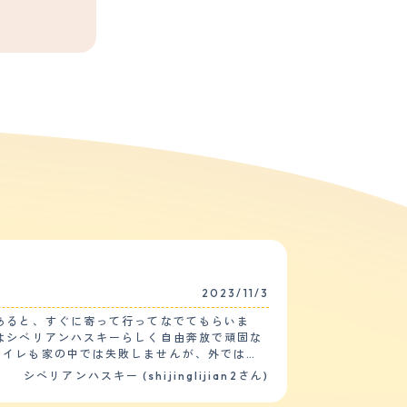
2023/11/3
あると、すぐに寄って行ってなでてもらいま
はシベリアンハスキーらしく自由奔放で頑固な
トイレも家の中では失敗しませんが、外ではマ
特に同じシベリアンハスキーと会うと喜びま
シベリアンハスキー (shijinglijian2さん)
りやすいと聞いていますので、注意していま