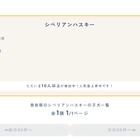
シベリアンハスキー
な店
もっと見る
10人以上
ただいま
が検討中！人気急上昇中です！
奈良県のシベリアンハスキーの子犬一覧
1
1
全
頭
/1ページ
前の30件へ
次の30件へ