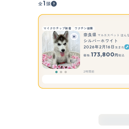
1
全
頭
マイクロチップ装着
ワクチン接種
奈良県
マルエスペット はん
シルバーホワイト
2026年2月16日
生まれ
173,800
円
価格:
税込
2時間前