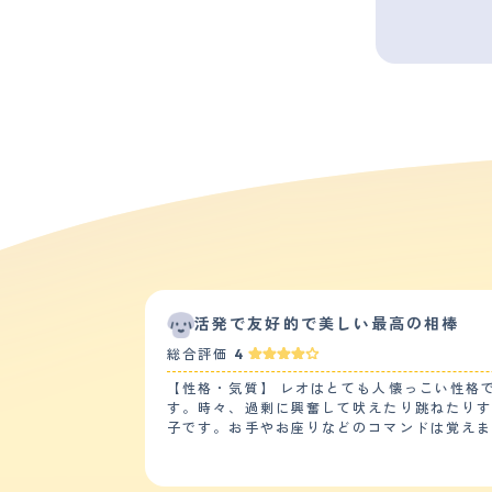
活発で友好的で美しい最高の相棒
総合評価
4
【性格・気質】 レオはとても人懐っこい性格
す。時々、過剰に興奮して吠えたり跳ねたりす
子です。お手やお座りなどのコマンドは覚え
ーキングをしすぎることがあります。 他のペ
す。子供たちにも優しく接しますが、時々引っ掻いたりすることがありま
ん。今のところ、大きな病気や怪我はありま