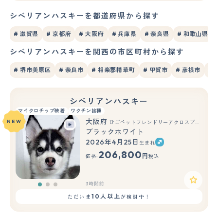
シベリアンハスキーを都道府県から探す
# 滋賀県
# 京都府
# 大阪府
# 兵庫県
# 奈良県
# 和歌山県
シベリアンハスキーを関西の市区町村から探す
# 堺市美原区
# 奈良市
# 相楽郡精華町
# 甲賀市
# 彦根市
#
シベリアンハスキー
マイクロチップ装着
ワクチン接種
大阪府
NEW
ひごペットフレンドリーアクロスプラザ住之江店
ブラックホワイト
2026年4月25日
生まれ
もっと見る
206,800
円
価格:
税込
3時間前
10人以上
ただいま
が検討中！