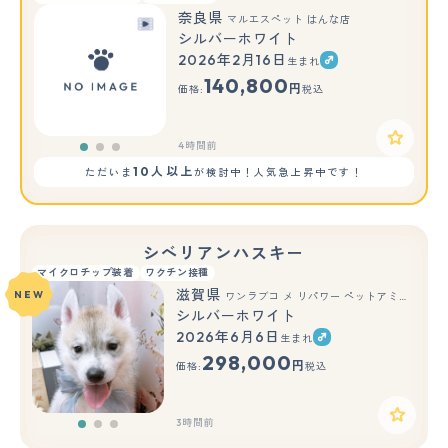
奈良県
マルエスペット はんな店
シルバーホワイト
2026年2月16日
生まれ
もっと見る
140,800
円
価格:
税込
4時間前
10人以上
ただいま
が検討中！人気急上昇中です！
シベリアンハスキー
マイクロチップ装着
ワクチン接種
滋賀県
NEW
ワンラブコ メ リパワー ペットアミ水口店(FC)
シルバーホワイト
2026年6月6日
生まれ
もっと見る
298,000
円
価格:
税込
3時間前