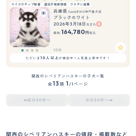
マイクロチップ装着
遺伝子検査情報
ワクチン接種
兵庫県
Coo&RIKU神戸垂水店
ブラックホワイト
2026年3月18日
生まれ
164,780
円
価格:
税込
3日前
10人以上
ただいま
が検討中！人気急上昇中です！
関西のシベリアンハスキーの子犬一覧
13
1
全
頭
/1ページ
前の30件へ
次の30件へ
関西のシベリアンハスキーの値段・掲載数など