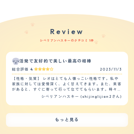
Review
シベリアンハスキーのクチコミ 1件
活発で友好的で美しい最高の相棒
総合評価
4
2023/11/3
【性格・気質】 レオはとても人懐っこい性格です。私や
家族に対しては愛情深く、よく甘えてきます。また、来客
があると、すぐに寄って行ってなでてもらいます。時々、
過剰に興奮して吠えたり跳ねたりすることがあります。
シベリアンハスキー (shijinglijian2さん)
日常的な訓練やしつけは非常に必要でした。レオはシベリ
アンハスキーらしく自由奔放で頑固な子です。お手やお座
りなどのコマンドは覚えましたが、呼び戻しや待てなどの
コマンドはまだ完璧ではありません。トイレも家の中では
もっと見る
失敗しませんが、外ではマーキングをしすぎることがあり
ます。 他のペットや子供たちとの相性は良いです。レオ
は犬や猫と仲良く遊びます。特に同じシベリアンハスキー