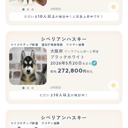
3時間前
10人以上
ただいま
が検討中！人気急上昇中です！
シベリアンハスキー
マイクロチップ装着
遺伝子検査情報
ワクチン接種
大阪府
ワンラブららぽーと堺店
ブラックホワイト
2026年5月20日
生まれ
もっと見る
272,800
円
価格:
税込
2時間前
10人以上
ただいま
が検討中！
シベリアンハスキー
マイクロチップ装着
ワクチン接種