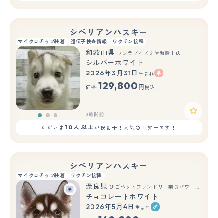
シベリアンハスキー
マイクロチップ装着
遺伝子検査情報
ワクチン接種
和歌山県
ワンラブイズミヤ和歌山店
シルバーホワイト
2026年3月31日
生まれ
もっと見る
129,800
円
価格:
税込
3時間前
10人以上
ただいま
が検討中！人気急上昇中です！
シベリアンハスキー
マイクロチップ装着
ワクチン接種
奈良県
ひごペットフレンドリー奈良パワーシティ店
チョコレートホワイト
2026年5月4日
生まれ
もっと見る