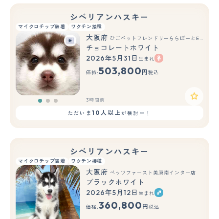
シベリアンハスキー
マイクロチップ装着
ワクチン接種
大阪府
ひごペットフレンドリーららぽーとEXPOCITY店
チョコレートホワイト
2026年5月31日
生まれ
もっと見る
503,800
円
価格:
税込
3時間前
10人以上
ただいま
が検討中！
シベリアンハスキー
マイクロチップ装着
ワクチン接種
大阪府
ペッツファースト美原南インター店
ブラックホワイト
2026年5月12日
生まれ
もっと見る
360,800
円
価格:
税込