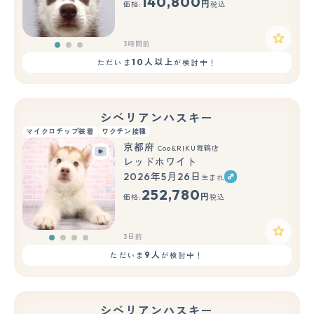
140,800
円
価格:
税込
3時間前
10人以上
ただいま
が検討中！
シベリアンハスキー
マイクロチップ装着
ワクチン接種
京都府
Coo&RIKU舞鶴店
レッドホワイト
2026年5月26日
生まれ
252,780
円
価格:
税込
3日前
9人
ただいま
が検討中！
シベリアンハスキー