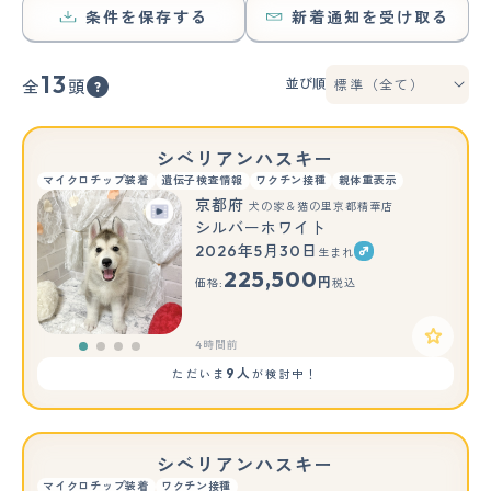
条件を保存する
新着通知を受け取る
13
並び順
全
頭
シベリアンハスキー
マイクロチップ装着
遺伝子検査情報
ワクチン接種
親体重表示
京都府
犬の家＆猫の里京都精華店
シルバーホワイト
2026年5月30日
生まれ
225,500
円
価格:
税込
4時間前
9人
ただいま
が検討中！
シベリアンハスキー
マイクロチップ装着
ワクチン接種