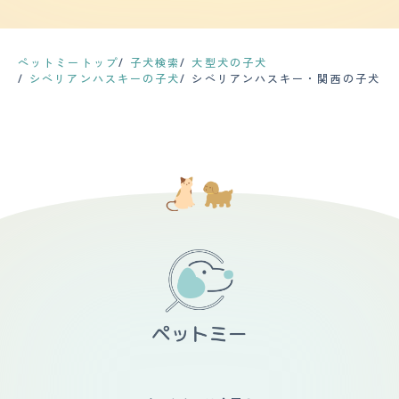
と会うと喜びます。子供たちにも優しく接しますが、時々
引っ掻いたりすることがあります。その時は注意していま
す。 【健康・寿命】 レオは特定の健康問題に悩まされて
いません。今のところ、大きな病気や怪我はありません。
ペットミートップ
子犬検索
大型犬の子犬
ただ、シベリアンハスキーは遺伝的に目や関節などの病気
シベリアンハスキーの子犬
シベリアンハスキー・関西の子犬
にかかりやすいと聞いていますので、注意しています。
定期的な健康診断や投薬は必要です。レオは半年に1回、
狂犬病や混合ワクチンの接種を受けます。また、毎月、ノ
ミやダニの予防薬を飲ませます。その他にも、耳掃除や歯
磨きなどのケアを行っています。 【運動の頻度】 レオは
運動量が非常に多いです。散歩は1日2回、朝と夕方に行き
ます。それぞれ2時間ほど歩きます。散歩中はいろいろな
ものに興味を示し、匂いを嗅いだり走ったりします。 家
の中でも運動量が多いです。おもちゃで遊んだり、私に追
いかけられたりします。外では庭や公園で走り回ったりし
ます。レオはとても活発で冒険好きです。 【毛の手入
れ・シャンプー回数】 レオはダブルコートです。毛は長
くて密度が高く、防寒性があります。毛色は白と黒で、顔
には特徴的なマスク模様があります。 シャンプーやブラ
ッシングは月に1回行っています。シャンプーは低刺激の
ものを使っています。ブラッシングはスリッカーブラッシ
とコームで行っています 。抜け毛はとても多く、季節の
変わり目には特に増えます。 カットはほとんど行ってい
ません。シベリアンハスキーは自然な被毛が美しいと思っ
ています。ただ、夏場は暑さ対策として足先やお腹周りを