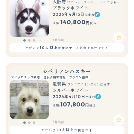
大阪府
ひごペットフレンドリーいこらもーる泉佐野店
ブラックホワイト
2026年4月15日
生まれ
もっと見る
140,800
円
価格:
税込
3時間前
10人以上
ただいま
が検討中！人気急上昇中です！
シベリアンハスキー
マイクロチップ装着
遺伝子検査情報
ワクチン接種
滋賀県
ワンラブイオンタウン彦根店
シルバーホワイト
2026年4月10日
生まれ
もっと見る
107,800
円
価格:
税込
3時間前
10人以上
ただいま
が検討中！