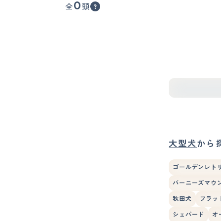
0
全
頭
大型犬
から
ゴールデンレト
バーニーズマウ
秋田犬
フラッ
シェパード
オ