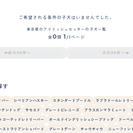
ご希望される条件の子犬はいませんでした。
東京都のアイリッシュセッターの子犬一覧
0
1
全
頭
/1ページ
前の30件へ
次の30件へ
探す
リバー
シベリアンハスキー
スタンダードプードル
ラブラドールレトリ
ンテンドッグ
サモエド
グレートピレニーズ
アラスカンマラミュート
トコーテッドレトリーバー
オールドイングリッシュシープドッグ
ドーベ
ーストラリアンシェパード
グレートデーン
チャウチャウ
ニューファン