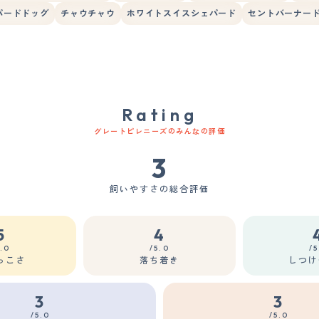
パードドッグ
チャウチャウ
ホワイトスイスシェパード
セントバーナー
Rating
グレートピレニーズのみんなの評価
3
飼いやすさの総合評価
5
4
5.0
/5.0
/5
っこさ
落ち着き
しつけ
3
3
/5.0
/5.0