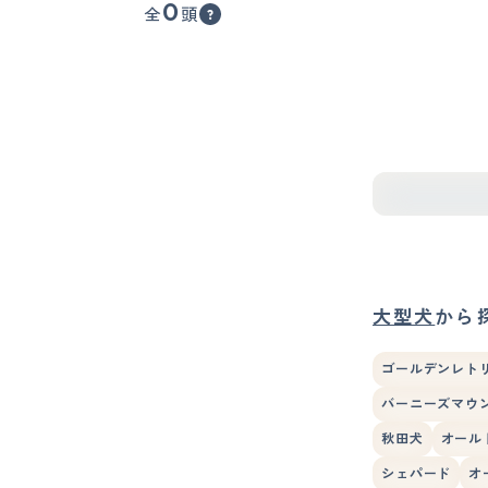
0
全
頭
大型犬
から
ゴールデンレト
バーニーズマウ
秋田犬
オール
シェパード
オ