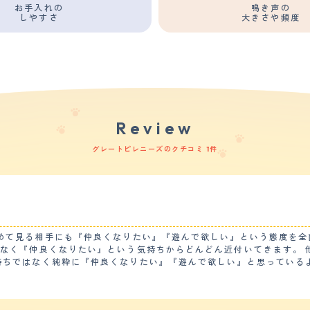
お手入れの
鳴き声の
しやすさ
大きさや頻度
Review
グレートピレニーズのクチコミ 1件
たい』という気持ちからどんどん近付いてきます。 他人や他のイヌの対して警戒心や恐怖心をまっ
ることができます。 【しつけやすさ】 躾けやすい方だと思います。 ある程度イヌの
夕の２回それぞれ