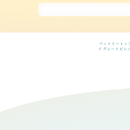
３０分程度外を歩いています。 それ以外は３畳ほどの広さのゲージに入れています。 【お手入れ】 毛自体は細いのですが本数が多く毛量があります。 シャンプー
は１月に１回程度。ブラッシングは週に１，２回程度です。 抜け毛は多いです。まるめてクッションやぬいぐるみが作れる
す。 カットはブラッシングをした時に気になる部分だけ少し切る程度でほとんどカットすることはありません。 健康上の問題はなく動物病院に行くのは一般的なワ
クチンや予防接種のみで他はノミ・ダニよけの市販薬を背中につけるくらいです。 【鳴き声
誰かが入ってきた時と『お腹が空いた』『蚊に刺さ
犬種というより個体差のようにも感じます。 【総評】 とても頭の良いイヌで見た目、所作がキレイだというのが第一印象です。 元々牧羊犬なので狼から見て優雅
で強く見えるようにこんなシルエットなのだと聞いたコトがありますが
スメできません。 また１度脱走してしまうと呼び戻しが難しいので管理ができる環境でないと断言します。 ですが条件・環境が合う場合は人見知りもなくすぐに関
係も深く築けるので良いと思います。
ペットミートッ
グレートピレ