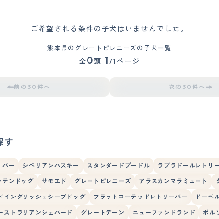
ご希望される条件の子犬はいませんでした。
熊本県のグレートピレニーズの子犬一覧
0
1
全
頭
/1ページ
前の30件へ
次の30件へ
探す
リバー
シベリアンハスキー
スタンダードプードル
ラブラドールレトリ
ンテンドッグ
サモエド
グレートピレニーズ
アラスカンマラミュート
ドイングリッシュシープドッグ
フラットコーテッドレトリーバー
ドーベ
ーストラリアンシェパード
グレートデーン
ニューファンドランド
ボル