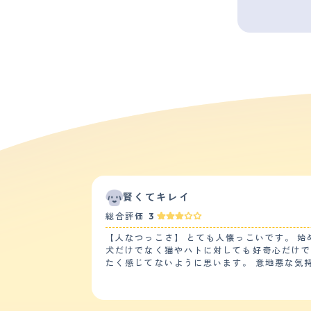
賢くてキレイ
総合評価
3
【人なつっこさ】 とても人懐っこいです。 始めて見る相手にも『仲良くなりたい』『遊んで欲しい』という態度を全面に出していきます。 他のペットに対しても
犬だけでなく猫やハトに対しても好奇心だけでなく『仲良くなり
たく感じてないように思います。 意地悪な気持ちではなく純粋に『仲良くなりたい』『遊んで欲しい』と思っているようなのでイヌに慣れてない人間相手でもぐい
ぐい行きます。 【落ち着き】 落ちつきはない方だと思います。 テンションが上がったりなにかに気を取られると他が見えなくなるところがあります。 ですがその
一方で頭が良くきちんと躾けていれば飼い主が一言発して制することでとどま
躾けに慣れているヒトであれば簡単だと思います。 散歩の時に引っ張らないようにする訓練をしましたが１週間も掛からず覚えました。 散歩は朝