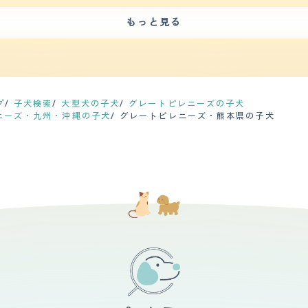
のではないかと思うくらい毛が抜けま
もっと見る
】 大型犬らしい低く通る声で『わんわん』と吠えます。 家の敷地内に
れて辛い』など明確に訴えることがある時だけ吠えますがいわゆる無駄吠えは
本当ににその通りだと思います。 身体が大きく運動量もそれなりなので街中で飼うのはおス
プ
子犬検索
大型犬の子犬
グレートピレニーズの子犬
ニーズ・九州・沖縄の子犬
グレートピレニーズ・熊本県の子犬