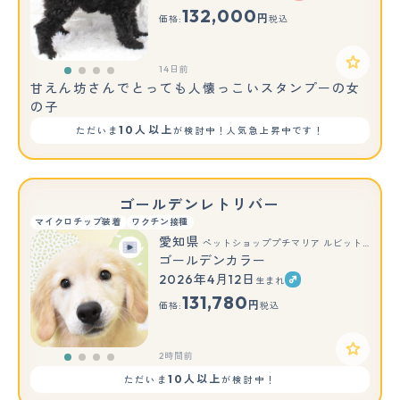
132,000
円
価格:
税込
14日前
甘えん坊さんでとっても人懐っこいスタンプーの女
の子
10人以上
ただいま
が検討中！人気急上昇中です！
ゴールデンレトリバー
マイクロチップ装着
ワクチン接種
愛知県
ペットショッププチマリア ルビットパーク岡崎店
ゴールデンカラー
2026年4月12日
生まれ
131,780
円
価格:
税込
2時間前
10人以上
ただいま
が検討中！