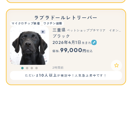
ラブラドールレトリーバー
マイクロチップ装着
ワクチン接種
三重県
ペットショッププチマリア イオンタウン松阪船江店
ブラック
2026年4月1日
生まれ
99,000
円
価格:
税込
2時間前
10人以上
ただいま
が検討中！人気急上昇中です！