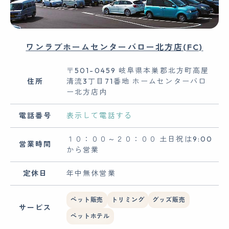
ワンラブホームセンターバロー北方店(FC)
〒501-0459 岐阜県本巣郡北方町高屋
住所
清流3丁目71番地 ホームセンターバロ
ー北方店内
電話番号
表示して電話する
１０：００～２０：００ 土日祝は9:00
営業時間
から営業
定休日
年中無休営業
ペット販売
トリミング
グッズ販売
サービス
ペットホテル