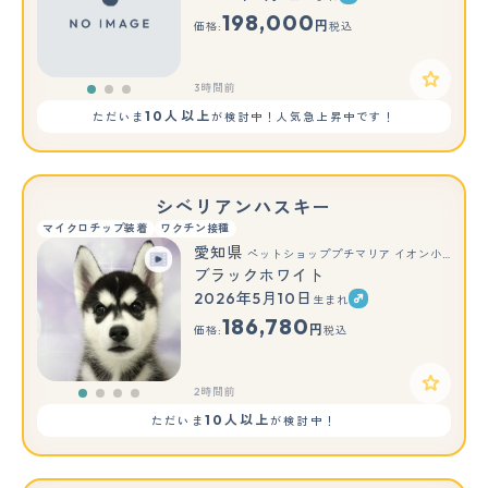
もっと見る
198,000
円
価格:
税込
3時間前
10人以上
ただいま
が検討中！人気急上昇中です！
シベリアンハスキー
マイクロチップ装着
ワクチン接種
愛知県
ペットショッププチマリア イオン小牧店
ブラックホワイト
2026年5月10日
生まれ
186,780
円
価格:
税込
2時間前
10人以上
ただいま
が検討中！