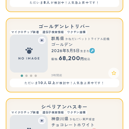
8人
ただいま
が検討中！人気急上昇中です！
ゴールデンレトリバー
マイクロチップ装着
遺伝子検査情報
ワクチン接種
群馬県
かねだいペットトライアル前橋
ゴールデン
2026年5月5日
生まれ
68,200
円
価格:
税込
3時間前
10人以上
ただいま
が検討中！人気急上昇中です！
シベリアンハスキー
マイクロチップ装着
遺伝子検査情報
ワクチン接種
神奈川県
かねだい東戸塚店
チョコレートホワイト