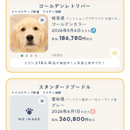
ゴールデンレトリバー
マイクロチップ装着
ワクチン接種
岐阜県
ペットショッププチマリア 大垣イオンモール店
ゴールデンカラー
2026年5月6日
生まれ
186,780
円
価格:
税込
2時間前
10人以上
ただいま
が検討中！人気急上昇中です！
スタンダードプードル
マイクロチップ装着
ワクチン接種
愛知県
ペッツワン稲沢ハーモニーランド店
グレー
2026年6月1日
生まれ
もっと見る
360,800
円
価格:
税込