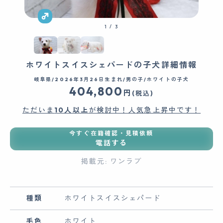
1
/
3
ホワイトスイスシェパードの子犬詳細情報
岐阜県/2026年3月26日生まれ/男の子/ホワイトの子犬
404,800
円
(税込)
ただいま
10人以上
が検討中！人気急上昇中です！
今すぐ在籍確認・見積依頼
電話する
掲載元: ワンラブ
種類
ホワイトスイスシェパード
毛色
ホワイト