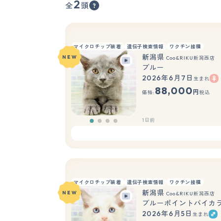
2
全
頭
マイクロチップ装着
遺伝子検査情報
ワクチン接種
新潟県
NEW
Coo&RIKU新潟西店
ブルー
2026年6月7日
生まれ
88,000
円
価格:
税込
1日前
マイクロチップ装着
遺伝子検査情報
ワクチン接種
新潟県
NEW
Coo&RIKU新潟西店
ブルーポイントバイカ
2026年6月5日
生まれ