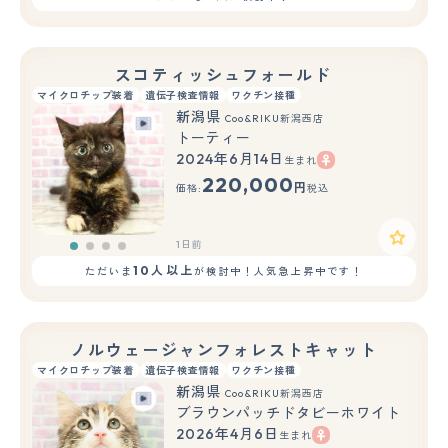
スコティッシュフォールド
マイクロチップ装着
遺伝子検査情報
ワクチン接種
新潟県
Coo&RIKU新潟西店
トーティー
2024年6月14日
生まれ
220,000
円
価格:
税込
1日前
10人以上
ただいま
が検討中！人気急上昇中です！
ノルウェージャンフォレストキャット
マイクロチップ装着
遺伝子検査情報
ワクチン接種
新潟県
Coo&RIKU新潟西店
ブラウンパッチドタビーホワイト
2026年4月6日
生まれ