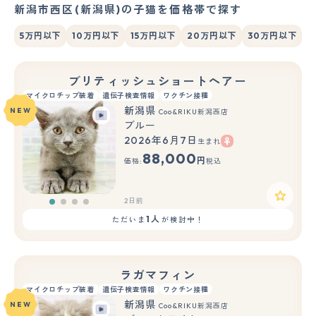
新潟市西区(新潟県)の子猫を価格帯で探す
5万円以下
10万円以下
15万円以下
20万円以下
30万円以下
ブリティッシュショートヘアー
マイクロチップ装着
遺伝子検査情報
ワクチン接種
新潟県
NEW
Coo&RIKU新潟西店
ブルー
2026年6月7日
生まれ
88,000
円
価格:
税込
2日前
1人
ただいま
が検討中！
ラガマフィン
マイクロチップ装着
遺伝子検査情報
ワクチン接種
新潟県
NEW
Coo&RIKU新潟西店