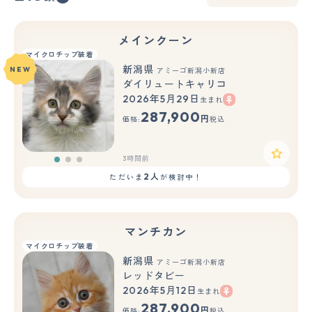
メインクーン
マイクロチップ装着
新潟県
NEW
アミーゴ新潟小新店
ダイリュートキャリコ
2026年5月29日
生まれ
もっと見る
287,900
円
価格:
税込
3時間前
2人
ただいま
が検討中！
マンチカン
マイクロチップ装着
新潟県
アミーゴ新潟小新店
レッドタビー
2026年5月12日
生まれ
もっと見る
287,900
円
価格:
税込