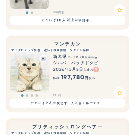
3時間前
10人以上
ただいま
が検討中！
マンチカン
マイクロチップ装着
遺伝子検査情報
ワクチン接種
新潟県
Coo&RIKU新潟西店
シルバーパッチドタビー
2026年5月8日
生まれ
197,780
円
価格:
税込
2日前
9人
ただいま
が検討中！人気急上昇中です！
ブリティッシュロングヘアー
マイクロチップ装着
遺伝子検査情報
ワクチン接種