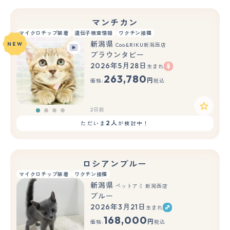
マンチカン
マイクロチップ装着
遺伝子検査情報
ワクチン接種
新潟県
NEW
Coo&RIKU新潟西店
ブラウンタビー
2026年5月28日
生まれ
263,780
円
価格:
税込
2日前
2人
ただいま
が検討中！
ロシアンブルー
マイクロチップ装着
ワクチン接種
新潟県
ペットアミ 新潟西店
ブルー
2026年3月21日
生まれ
もっと見る
168,000
円
価格:
税込