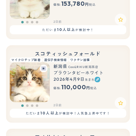
153,780
円
価格:
税込
2日前
10人以上
ただいま
が検討中！
スコティッシュフォールド
マイクロチップ装着
遺伝子検査情報
ワクチン接種
新潟県
Coo&RIKU新潟西店
ブラウンタビーホワイト
2026年4月9日
生まれ
110,000
円
価格:
税込
2日前
10人以上
ただいま
が検討中！人気急上昇中です！