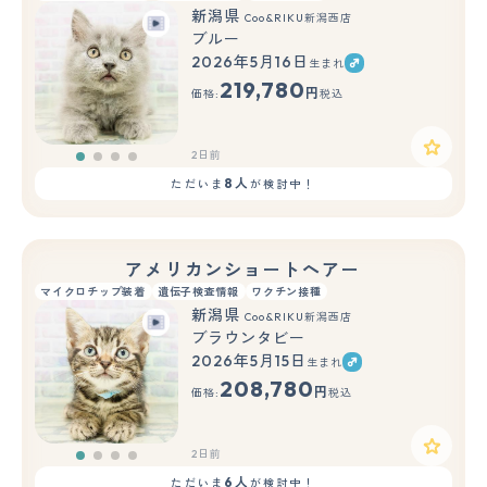
新潟県
Coo&RIKU新潟西店
ブルー
2026年5月16日
生まれ
219,780
円
価格:
税込
2日前
8人
ただいま
が検討中！
アメリカンショートヘアー
マイクロチップ装着
遺伝子検査情報
ワクチン接種
新潟県
Coo&RIKU新潟西店
ブラウンタビー
2026年5月15日
生まれ
208,780
円
価格:
税込
2日前
6人
ただいま
が検討中！