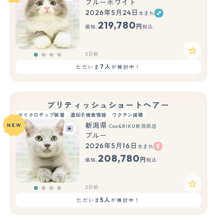
ブルーホワイト
2026年5月24日
生まれ
219,780
円
価格:
税込
2日前
7人
ただいま
が検討中！
ブリティッシュショートヘアー
マイクロチップ装着
遺伝子検査情報
ワクチン接種
新潟県
NEW
Coo&RIKU新潟西店
ブルー
2026年5月16日
生まれ
208,780
円
価格:
税込
2日前
5人
ただいま
が検討中！