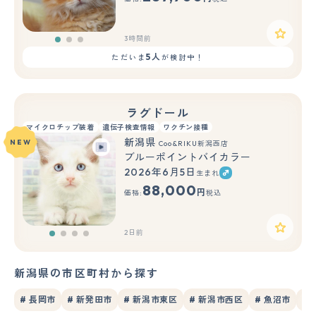
3時間前
5人
ただいま
が検討中！
ラグドール
マイクロチップ装着
遺伝子検査情報
ワクチン接種
新潟県
NEW
Coo&RIKU新潟西店
ブルーポイントバイカラー
2026年6月5日
生まれ
88,000
円
価格:
税込
2日前
新潟県の市区町村から探す
# 長岡市
# 新発田市
# 新潟市東区
# 新潟市西区
# 魚沼市
#