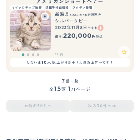
アメリカンショートヘアー
マイクロチップ装着
遺伝子検査情報
ワクチン接種
新潟県
Coo&RIKU新潟西店
シルバータビー
2023年11月8日
生まれ
220,000
円
価格:
税込
1日前
10人以上
ただいま
が検討中！人気急上昇中です！
子猫一覧
15
1
全
頭
/1ページ
前の30件へ
次の30件へ